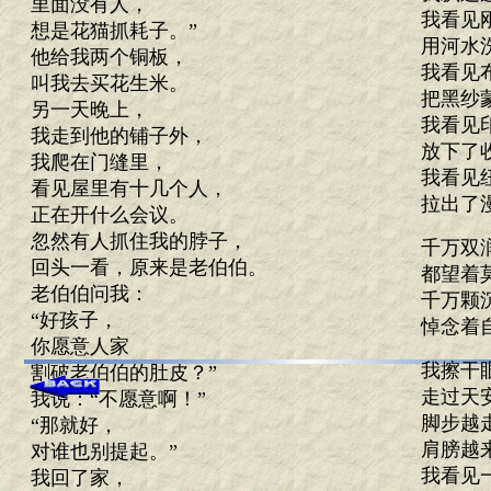
里面没有人，
我看见
想是花猫抓耗子。”
用河水
他给我两个铜板，
我看见
叫我去买花生米。
把黑纱
另一天晚上，
我看见
我走到他的铺子外，
放下了
我爬在门缝里，
我看见
看见屋里有十几个人，
拉出了
正在开什么会议。
忽然有人抓住我的脖子，
千万双
回头一看，原来是老伯伯。
都望着
老伯伯问我：
千万颗
“好孩子，
悼念着
你愿意人家
我擦干
割破老伯伯的肚皮？”
走过天
我说：“不愿意啊！”
脚步越
“那就好，
肩膀越
对谁也别提起。”
我看见
我回了家，