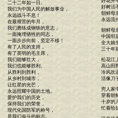
好花开
二十二年如一日。
好树活
我们为中国人民的解放事业，
朝鲜母
永远战斗不息！
永远流
在最艰苦的年月，
我们磨练成钢铁的意志，
朝鲜母
一面掩埋牺牲的同志，
中国邻
一面步步向前，坚定不移！
全大娘
有了人民的支持，
三十年
有了英明的毛主席，
我们能够壮大，
松花江
我们也能够胜利。
高山田
从胜利到胜利，
冷风吹
从乡村到城市，
活像刀
让红星的光芒，
穷人家
永远照耀中国的土地。
穿着朝
爱护我们的历史，
十岁的
保持我们的荣誉，
忙着给
现代化国防军的称号，
是我们奋斗的标志。