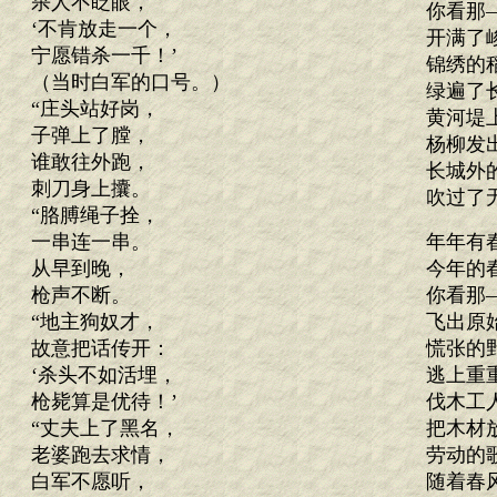
杀人不眨眼，
你看那
‘不肯放走一个，
开满了
宁愿错杀一千！’
锦绣的
（当时白军的口号。）
绿遍了
“庄头站好岗，
黄河堤
子弹上了膛，
杨柳发
谁敢往外跑，
长城外
刺刀身上攮。
吹过了
“胳膊绳子拴，
一串连一串。
年年有
从早到晚，
今年的
枪声不断。
你看那
“地主狗奴才，
飞出原
故意把话传开：
慌张的
‘杀头不如活埋，
逃上重
枪毙算是优待！’
伐木工
“丈夫上了黑名，
把木材
老婆跑去求情，
劳动的
白军不愿听，
随着春