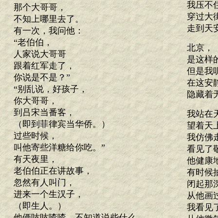
我压不
那个大哥哥，
穿过大
不知上哪里去了。
走到天
有一次，我问他：
“老伯伯，
北京，
人家说大哥哥
是这样
跟着红军走了，
但是我
你说是不是？”
在这安
“别乱说，好孩子，
隐藏着
你大哥哥，
到吕宋当番客，
我站在
（即到菲律宾当华侨。）
望着天
过些时候，
我仿佛
叫他寄些洋糖给你吃。”
看见了
有天夜里，
他健康
老伯伯正在讲故事，
有时候
忽然有人叫门，
闭起那
进来一个生汉子，
从他画
（即生人。）
我看见
他俩吱吱喳喳，不知道说些什么，