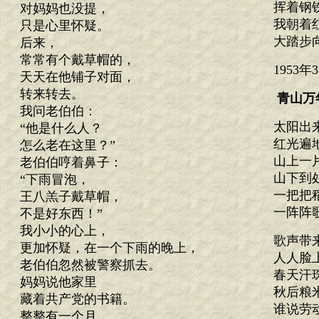
挥着钢
对妈妈也没提，
我朝着
只是心里怀疑。
大踏步
后来，
常常有个戴草帽的，
1953
天天在他铺子对面，
转来转去。
青山万
我问老伯伯：
太阳出
“他是什么人？
红光遍
怎么老在这里？”
山上一
老伯伯哼着鼻子：
山下到
“下雨冒泡，
一把把
王八羔子戴草帽，
一阵阵
不是好东西！”
我小小的心上，
歌声带
更加怀疑，在一个下雨的晚上，
人人脸
老伯伯忽然被警察抓去。
春天汗
妈妈说他家里
秋后粮
藏着共产党的书籍。
谁说劳
整整有一个月，