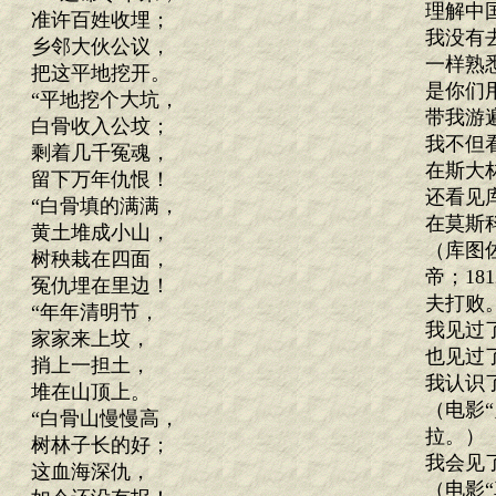
理解中
准许百姓收埋；
我没有
乡邻大伙公议，
一样熟
把这平地挖开。
是你们
“平地挖个大坑，
带我游
白骨收入公坟；
我不但
剩着几千冤魂，
在斯大
留下万年仇恨！
还看见
“白骨填的满满，
在莫斯
黄土堆成小山，
（库图
树秧栽在四面，
帝；1
冤仇埋在里边！
夫打败
“年年清明节，
我见过
家家来上坟，
也见过
捎上一担土，
我认识
堆在山顶上。
（电影
“白骨山慢慢高，
拉。）
树林子长的好；
我会见
这血海深仇，
（电影