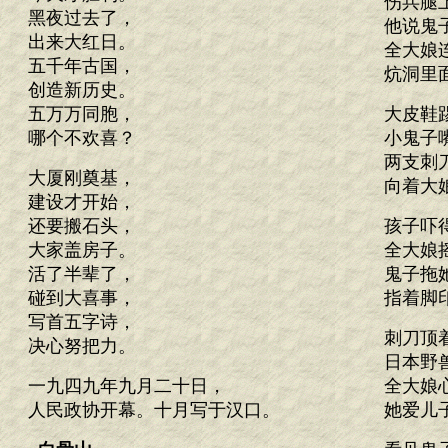
伤兵腿
黑夜过去了，
他说鬼
出来大红日。
全大娘
五千年古国，
炕洞里
创造新历史。
五万万同胞，
大皮鞋
哪个不欢喜？
小鬼子
两支刺
大厦刚奠基，
向着大
建设才开始，
还要搬石头，
孩子吓
大家盖房子。
全大娘
活了半辈了，
鬼子拖
碰到大喜事，
指着脚
写首五字诗，
刺刀顶
决心努把力。
日本野
一九四九年九月二十日，
全大娘
人民政协开幕。十月写于汉口。
她爱儿