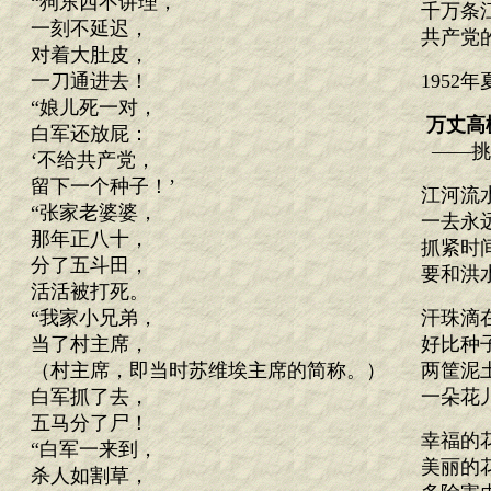
“狗东西不讲理，
千万条
一刻不延迟，
共产党
对着大肚皮，
一刀通进去！
1952
“娘儿死一对，
万丈高
白军还放屁：
——挑
‘不给共产党，
留下一个种子！’
江河流
“张家老婆婆，
一去永
那年正八十，
抓紧时
分了五斗田，
要和洪
活活被打死。
“我家小兄弟，
汗珠滴
当了村主席，
好比种
（村主席，即当时苏维埃主席的简称。）
两筐泥
白军抓了去，
一朵花
五马分了尸！
幸福的
“白军一来到，
美丽的
杀人如割草，