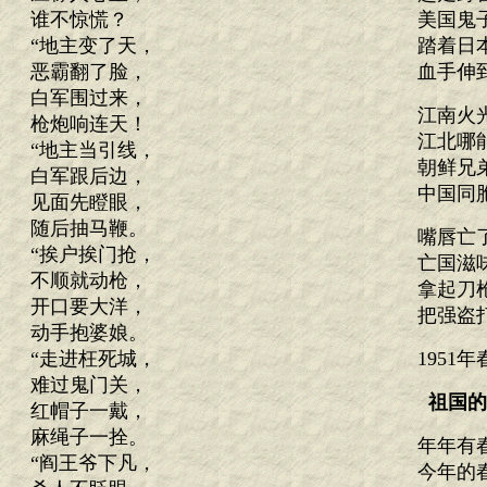
谁不惊慌？
美国鬼
“地主变了天，
踏着日
恶霸翻了脸，
血手伸
白军围过来，
江南火
枪炮响连天！
江北哪
“地主当引线，
朝鲜兄
白军跟后边，
中国同
见面先瞪眼，
随后抽马鞭。
嘴唇亡
“挨户挨门抢，
亡国滋
不顺就动枪，
拿起刀
开口要大洋，
把强盗
动手抱婆娘。
“走进枉死城，
1951
难过鬼门关，
祖国的
红帽子一戴，
麻绳子一拴。
年年有
“阎王爷下凡，
今年的