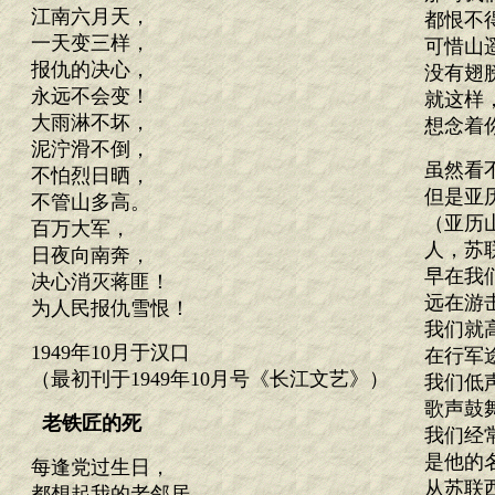
江南六月天，
都恨不
一天变三样，
可惜山
报仇的决心，
没有翅
永远不会变！
就这样
大雨淋不坏，
想念着
泥泞滑不倒，
虽然看
不怕烈日晒，
但是亚
不管山多高。
（亚历
百万大军，
人，苏
日夜向南奔，
早在我
决心消灭蒋匪！
远在游
为人民报仇雪恨！
我们就
1949年10月于汉口
在行军
（最初刊于1949年10月号《长江文艺》）
我们低
歌声鼓
老铁匠的死
我们经
是他的
每逢党过生日，
从苏联
都想起我的老邻居。