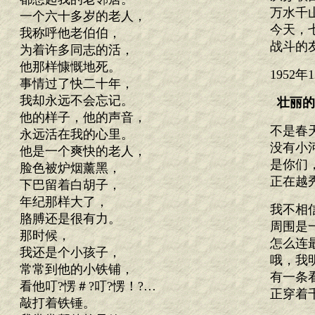
万水千
一个六十多岁的老人，
今天，
我称呼他老伯伯，
战斗的
为着许多同志的活，
他那样慷慨地死。
1952
事情过了快二十年，
我却永远不会忘记。
壮丽的
他的样子，他的声音，
不是春
永远活在我的心里。
没有小
他是一个爽快的老人，
是你们
脸色被炉烟薰黑，
正在越
下巴留着白胡子，
年纪那样大了，
我不相
胳膊还是很有力。
周围是
那时候，
怎么连
我还是个小孩子，
哦，我
常常到他的小铁铺，
有一条
看他叮?愣＃?叮?愣！?…
正穿着
敲打着铁锤。