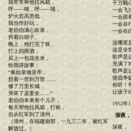
我常常帮他拉风箱，
千万颗
呼——嗤，呼——嗤，
一会飞
炉火忽高忽低，
一会跟
我当作好玩，
一会在
老伯伯满心欢喜，
一会在
捋着白胡子。
这哪里
晚上，他打完了铁，
这是全
打上四两酒，
歌声是
买上一包花生米，
充满了
给我讲故事：
歌声是
“秦始皇做皇帝，
使战争
想着一世到万世……
你听！
修了万里长城，
让孩子
哭坏了孟姜女……”
老伯伯本来有个儿子，
1952
每天帮他拉风箱，打铁，
自从红军到了漳州，
深夜，
（漳州，在福建南部，一九三二年，被红军
深夜，
解放过。）