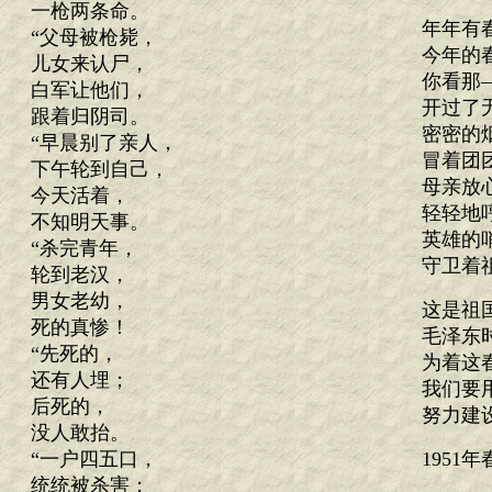
一枪两条命。
年年有
“父母被枪毙，
今年的
儿女来认尸，
你看那
白军让他们，
开过了
跟着归阴司。
密密的
“早晨别了亲人，
冒着团
下午轮到自己，
母亲放
今天活着，
轻轻地
不知明天事。
英雄的
“杀完青年，
守卫着
轮到老汉，
男女老幼，
这是祖
死的真惨！
毛泽东
“先死的，
为着这
还有人埋；
我们要
后死的，
努力建
没人敢抬。
“一户四五口，
1951
统统被杀害；