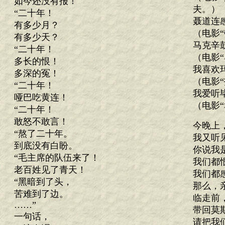
如今还没有报！
夫。）
“二十年！
聂道连
有多少月？
（电影
有多少天？
马克辛
“二十年！
（电影
多长的恨！
我喜欢
多深的冤！
（电影
“二十年！
我爱听
哑巴吃黄连！
（电影
“二十年！
敢怒不敢言！
今晚上
“熬了二十年。
我又听
到底没有白盼。
你说我
“毛主席的队伍来了！
我们都
老百姓见了青天！
我们都
“黑暗到了头，
那么，
苦难到了边。
临走前
……”
带回莫
一句话，
请把我