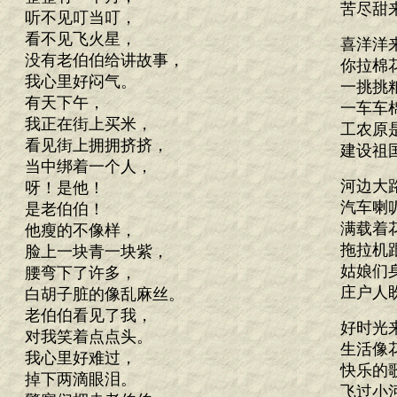
苦尽甜
听不见叮当叮，
看不见飞火星，
喜洋洋
没有老伯伯给讲故事，
你拉棉
我心里好闷气。
一挑挑
有天下午，
一车车
我正在街上买米，
工农原
看见街上拥拥挤挤，
建设祖
当中绑着一个人，
河边大
呀！是他！
汽车喇
是老伯伯！
满载着
他瘦的不像样，
拖拉机
脸上一块青一块紫，
姑娘们
腰弯下了许多，
庄户人
白胡子脏的像乱麻丝。
老伯伯看见了我，
好时光
对我笑着点点头。
生活像
我心里好难过，
快乐的
掉下两滴眼泪。
飞过小