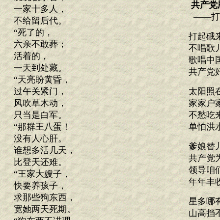
共产党
一家十多人，
——打
不给留后代。
“死了的，
打起硪
六亲不敢葬；
不唱歌
活着的，
歌唱中
一天到处藏。
共产党
“天亮盼黄昏，
过午关紧门，
太阳照
风吹草木动，
家家户
只当是白军。
不愁吃
“那群王八蛋！
单怕洪
没有人心肝。
爹娘替
谁想多活几天，
共产党
比登天还难。
领导咱
“王家大嫂子，
年年丰
快要养孩子，
求那些狗东西，
星多哪
宽她两天死期。
山高挡