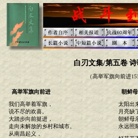
白刃文集/第五卷 诗
（高举军旗向前进15
高举军旗向前进
朝鲜母
我们高举着军旗，
太阳出
说不尽的欢喜。
月亮缺
大踏步向前挺进，
朝鲜母
走向未解放的乡村和城市。
永远照
从南昌起义，