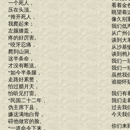
一个死人，
看着金
压在头顶。
眺望着
“推开死人，
像久别
我爬起来；
我们低
左腿膝盖，
从广州
疼的好厉害。
谈到大
“咬牙忍痛，
从沙基
爬到山洞。
谈到鸦
这半条命，
我们一
才没有断送。
我们一
“如今半条腿，
虽然我
走路好累赘，
谁能怀
怕过腊月天，
怕听见打雷。
我们有
“民国二十二年，
我们走
伪主席下县，
过去我
嫌这满地白骨，
今天我
碍他做官的脸。
你们来
“一道命令下来，