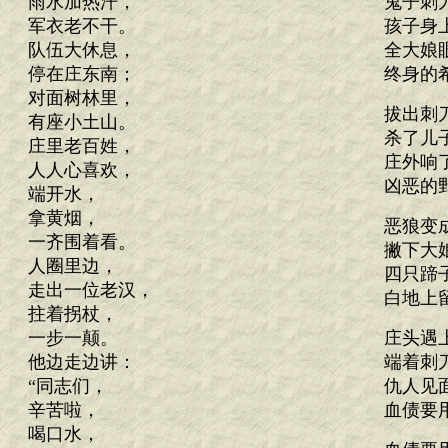
雨水加热汗，
鬼子刺
军衣老不干。
孩子身
队伍大休息，
全大娘
停在庄东南；
终身的
对面树林里，
拔出刺
有座小土山。
杀了儿
庄里老百姓，
庄外响
人人心喜欢，
凶恶的
端开水，
拿黄烟，
恶狼变
一齐围着看。
撇下大
人圈里边，
四只蹄
走出一位老汉，
白地上
拄着拐杖，
一步一颠。
庄头遇
他边走边讲：
端着刺
“同志们，
仇人见
辛苦啦，
血债要
喝口水，