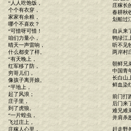
“人人吃饱饭，
庄稼长
个个有衣穿，
春耕秋
家家有余粮，
划船过
哪个不喜欢？
“可惜呀可惜！
自从来
咱们力量小，
鸭绿江
晴天一声雷响，
听不见
什么都变了样。
两岸村
“有天晚上，
朝鲜兄
红军移了防，
中国青
穷哥儿们，
长白山
像孩子离开娘。
鲜血染
“平地上，
起了风浪；
前门打
庄子里，
后门来
到了虎狼。
难兄难
“一片蝗虫，
并肩杀
飞过庄上，
庄稼人心里，
赶走野