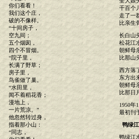
全大娘
你们看看！
千百个
我们这个庄，
走了一
破的不像样。
比亲生
“十间房子，
空九间；
长白山
五个烟囱，
松花江
四个不冒烟。
朝鲜母
“院子里，
比那山
长满了野草；
西方落
房子里，
东方出
鸟雀做了巢。
朝鲜母
“水田里，
比那日
闻不着稻花香；
漫地上，
1950
一片荒凉。”
最初刊于
他忽然转过身，
指着那小山：
鸭绿江
“同志，
鸭绿江