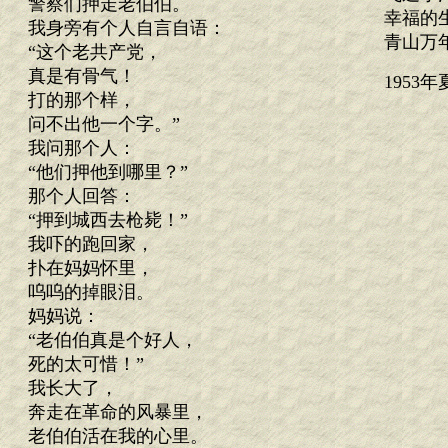
警察们押走老伯伯。
幸福的
我身旁有个人自言自语：
青山万
“这个老共产党，
真是有骨气！
1953
打的那个样，
问不出他一个字。”
我问那个人：
“他们押他到哪里？”
那个人回答：
“押到城西去枪毙！”
我吓的跑回家，
扑在妈妈怀里，
呜呜的掉眼泪。
妈妈说：
“老伯伯真是个好人，
死的太可惜！”
我长大了，
奔走在革命的风暴里，
老伯伯活在我的心里。