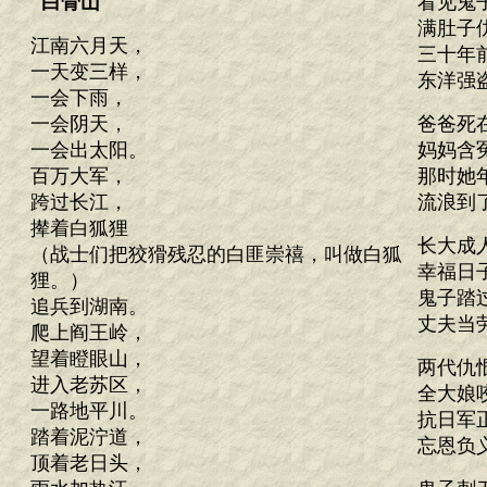
白骨山
看见鬼
满肚子
江南六月天，
三十年
一天变三样，
东洋强
一会下雨，
一会阴天，
爸爸死
一会出太阳。
妈妈含
百万大军，
那时她
跨过长江，
流浪到
撵着白狐狸
长大成
（战士们把狡猾残忍的白匪崇禧，叫做白狐
幸福日
狸。）
鬼子踏
追兵到湖南。
丈夫当
爬上阎王岭，
望着瞪眼山，
两代仇
进入老苏区，
全大娘
一路地平川。
抗日军
踏着泥泞道，
忘恩负
顶着老日头，