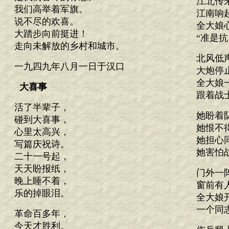
江北传
我们高举着军旗。
江南响
说不尽的欢喜。
全大娘
大踏步向前挺进！
“准是
走向未解放的乡村和城市。
北风低
一九四九年八月一日于汉口
大炮停
全大娘
大喜事
跟着战
活了半辈子，
她盼着
碰到大喜事，
她恨不
心里太高兴，
她担心
写篇庆祝诗。
她害怕
二十一号起，
天天盼报纸，
门外一
晚上睡不着，
窗前有
乐的掉眼泪。
全大娘
一个同
革命百多年，
今天才胜利。