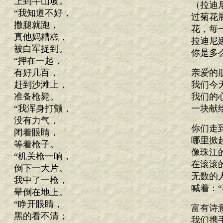
上到半山坡。
（拉迪
“我知道不好，
过菊花
撒腿就跑，
花，每
真他妈糟糕，
拉迪尼
被白军捉到。
你是多
“押在一起，
有好几百，
亲爱的
赶到沙滩上，
我们今
准备枪毙。
我们的
“我浑身打颤，
一块献
没有力气，
你们走
闭着眼睛，
哪里掀
等着枪子。
像珠江
“机关枪一响，
在滚滚
倒下一大片。
无数的
我中了一枪，
喊着：
晕倒在地上。
“睁开眼睛，
富有诗
黑的看不清；
我们携