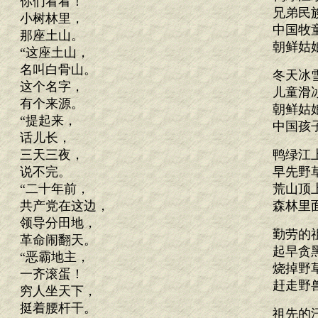
你们看看！
兄弟民
小树林里，
中国牧
那座土山。
朝鲜姑
“这座土山，
名叫白骨山。
冬天冰
这个名字，
儿童滑
有个来源。
朝鲜姑
“提起来，
中国孩
话儿长，
三天三夜，
鸭绿江
说不完。
早先野
“二十年前，
荒山顶
共产党在这边，
森林里
领导分田地，
勤劳的
革命闹翻天。
起早贪
“恶霸地主，
烧掉野
一齐滚蛋！
赶走野
穷人坐天下，
挺着腰杆干。
祖先的