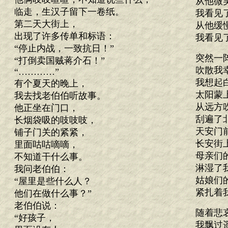
从他微
临走，生汉子留下一卷纸。
我看见
第二天大街上，
从他缓
出现了许多传单和标语：
我看见
“停止内战，一致抗日！”
突然一
“打倒卖国贼蒋介石！”
吹散我
“…………”
我想起
有个夏天的晚上，
太阳蒙
我去找老伯伯听故事。
从远方
他正坐在门口，
刮遍了
长烟袋吸的吱吱吱，
天安门
铺子门关的紧紧，
长安街
里面咕咕嘀嘀，
母亲们
不知道干什么事。
淋湿了
我问老伯伯：
姑娘们
“屋里是些什么人？
紧扎着
他们在做什么事？”
老伯伯说：
随着悲
“好孩子，
我飘过