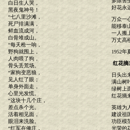
多除害
白日生人哭，
好花永
黑夜鬼神号！
“七八里沙滩，
万众一
死尸排满满，
能移泰
鲜血流成河，
一人搬
白骨堆成山。
万丈高
“每天枪一响，
野狗就围上，
1952
人肉喂了狗，
红花摘
骨头丢荒场。
“家狗变恶狼，
日头出
见人红了眼；
满山树
单身外面走，
绿树上
心里光发慌。
红花摘
“这块十几个庄，
差点杀个光。
英雄为
活着相见面，
建设祖
眼泪来洗脸。
功臣模
“红军在俺庄，
光荣的