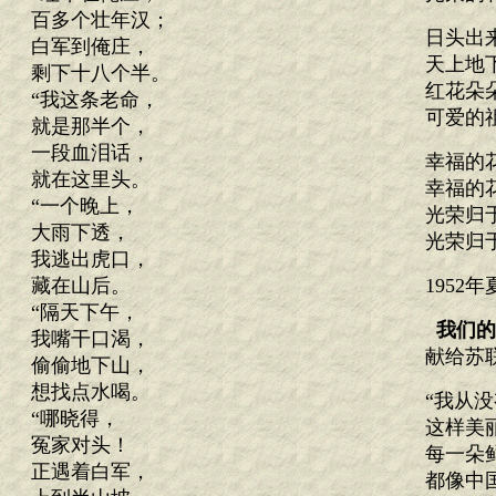
百多个壮年汉；
日头出
白军到俺庄，
天上地
剩下十八个半。
红花朵
“我这条老命，
可爱的
就是那半个，
一段血泪话，
幸福的
就在这里头。
幸福的
“一个晚上，
光荣归
大雨下透，
光荣归
我逃出虎口，
藏在山后。
1952
“隔天下午，
我们的
我嘴干口渴，
献给苏
偷偷地下山，
想找点水喝。
“我从
“哪晓得，
这样美
冤家对头！
每一朵
正遇着白军，
都像中