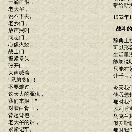
一滴血泪，
带给斯
老大爷，
说不下去。
1952
老乡们，
战斗的
放声哭叫；
同志们，
辞典上
心像火烧。
可以形
战士们，
生活里
握紧拳头，
能够说
张开口，
只能在
大声喊着：
让千言
“兄弟爷们！
不要难过，
今天我
这天大的冤仇，
使我想
我们来报！”
那时我
对着白骨山，
胜利呼
背起背包，
乌克兰
老大爷的话，
俄罗斯
紧紧记牢。
那时我