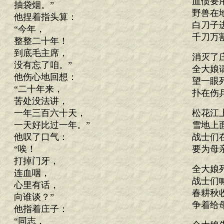
血债要
抽袋烟。”
野兽在
他捏着指头算：
白刀子
“今年，
千刀万
整整二十年！
到底毛主席，
消灭了
没有忘了咱。”
全大娘
他伤心地回想：
望一眼
“二十年来，
扑在伤
苦处没法讲，
一年三百六十天，
松花江
一天好比过一年。”
雪地上
他叹了口气：
战士们
“唉！
要为母
打掉门牙，
全大娘
连血咽，
战士们
心里有话，
春耕秋
向谁谈？”
争着给
他指着庄子：
“同志，