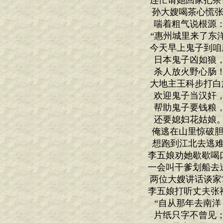
连忙请她回家把茶
孙大嫂喝茶心慌张
喘着粗气说根源
“惠州城里来了东
今天早上鬼子到咱
日本鬼子凶如狼
杀人放火野心肠
大地主王科步打白
欢迎鬼子当汉奸
帮助鬼子要钱粮
还要媳妇花姑娘
俺逃在山里惊破胆
想跑到江北去逃难
李五娘劝她歇歇喝
一会叫干爹划船去
两位大嫂讲话谈家
李五娘打听丈夫张
“自从那年去南洋
片纸只字不曾见