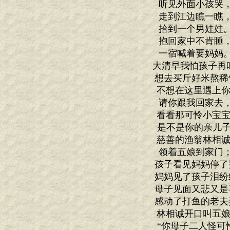
听见外面小孩哭
走到江边瞧一瞧
拾到一个男娃娃
抱回家中不肯睡
一宿喊着要妈妈
大清早我怕孩子再
想去买斤好米熬稀
不想在这里遇上你
请你跟我回家去
看看那可怜小宝宝
是不是你的亲儿子
慈善的渔翁林相诚
领着五娘到家门
孩子看见妈妈停了
妈妈见了孩子泪纷
母子见面又悲又是
感动了打鱼的老夫
林相诚开口叫五娘
“你母子二人怪可