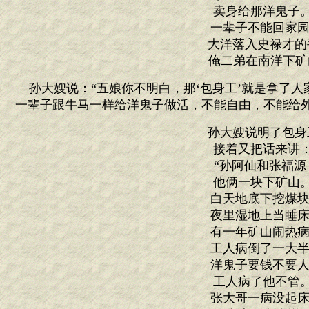
卖身给那洋鬼子
一辈子不能回家园
大洋落入史禄才的
俺二弟在南洋下矿
孙大嫂说：“五娘你不明白，那‘包身工’就是拿了人
一辈子跟牛马一样给洋鬼子做活，不能自由，不能给外
孙大嫂说明了包身
接着又把话来讲
“孙阿仙和张福源
他俩一块下矿山
白天地底下挖煤块
夜里湿地上当睡床
有一年矿山闹热病
工人病倒了一大半
洋鬼子要钱不要人
工人病了他不管
张大哥一病没起床