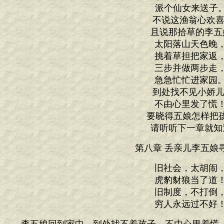
派个仙女来送子。
不说这渔翁心欢喜
且说那拾草的李五
太阳落山天色晚
挑着草担把家返
三步并做两步走
急急忙忙进家园
到处找不见小娇儿
不由心里发了慌
要晓得五娘怎样把孩
请听听下一章就知
第八章 丢亲儿李五娘
旧社会，太胡闹
虎豹豺狼当了道
旧制度，不打倒
穷人永远过不好