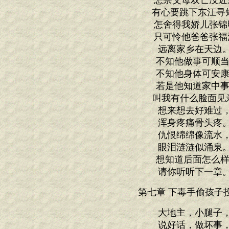
怎奈父母双亡没近
有心要跳下东江寻
怎舍得我娇儿张锦
只可怜他爸爸张福
远离家乡在天边
不知他做事可顺当
不知他身体可安康
若是他知道家中事
叫我有什么脸面见亲
想来想去好难过
浑身疼痛骨头疼
仇恨绵绵像流水
眼泪涟涟似涌泉
想知道后面怎么样
请你听听下一章
第七章 下毒手偷孩子
大地主，小腿子
说好话，做坏事