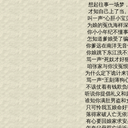
想起往事一场梦
才知自己上了当
叫一声“心肝小宝
为娘的冤仇海样深
你小小年纪不懂事
怎知道爹娘受了骗
你爹远在南洋无音
你娘跳下东江洗不
骂一声“死奴才好
咱张家与你没冤恨
为什么定下诡计来害
骂一声“王刻薄狗
不该仗着有钱欺负
听说你提倡礼义和
谁知你满肚男盗和
只可怜我五娘命好
落得家破人亡无依
有心要回娘家求安