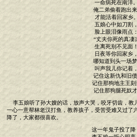
一命病死在南洋
俺二弟偷着跑出来
才能活着回家乡。
五娘心中如刀割
脸上眼泪像雨点
“丈夫你死的真凄
生离死别不见面
日夜等你回家乡
哪知道到头一场梦
叫声我儿你记着
记住这新仇和旧债
记住那狗地主王刻
记住那狗腿死奴才
李五娘听了孙大嫂的话，放声大哭，咬牙切齿，教
一心一意帮林老汉打鱼，教养孩子，受苦受难又过了
降了，大家都很喜欢。
这一年鬼子投了降