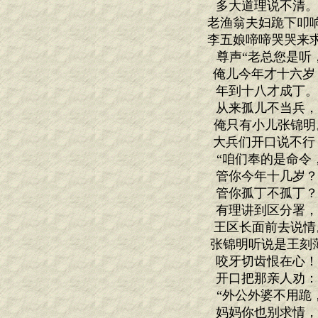
多大道理说不清
老渔翁夫妇跪下叩
李五娘啼啼哭哭来
尊声“老总您是听
俺儿今年才十六岁
年到十八才成丁
从来孤儿不当兵
俺只有小儿张锦明
大兵们开口说不行
“咱们奉的是命令
管你今年十几岁
管你孤丁不孤丁
有理讲到区分署
王区长面前去说情
张锦明听说是王刻
咬牙切齿恨在心
开口把那亲人劝
“外公外婆不用跪
妈妈你也别求情