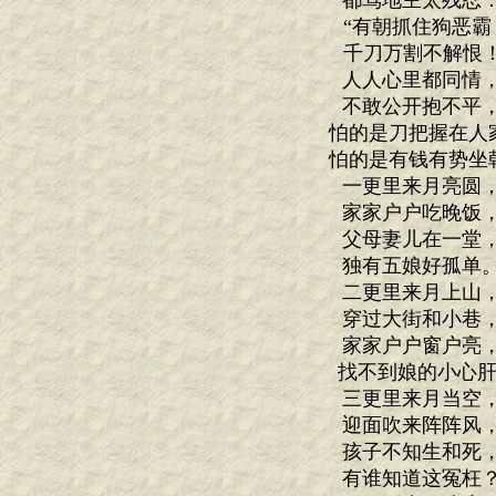
都骂地主太残忍
“有朝抓住狗恶霸
千刀万割不解恨！
人人心里都同情
不敢公开抱不平
怕的是刀把握在人
怕的是有钱有势坐
一更里来月亮圆
家家户户吃晚饭
父母妻儿在一堂
独有五娘好孤单
二更里来月上山
穿过大街和小巷
家家户户窗户亮
找不到娘的小心肝
三更里来月当空
迎面吹来阵阵风
孩子不知生和死
有谁知道这冤枉