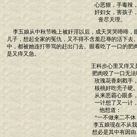
心恶狠，手毒辣
奸妇女，害孩子
丧尽天理。
李五娘从中秋节晚上被奸淫以后，成天哭哭啼啼，
儿子，想起全家的冤仇，又不得不含羞忍辱的活下去
中，都被她连打带骂的赶出门去。眼看吃了一口的肥
是又痒又急。
王科步心里又痒又
肥肉咬了一口无法
玫瑰花香刺戳手
核桃好吃壳子硬
从来恶霸心眼多
一计想了又一计
他想道：
“一不做来二不休
李五娘现在不从我
想必是其中有因由