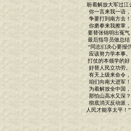
盼着解放大军过江去
你一言来我一语
争要打到南方去
你磨拳来我擦掌
要替张锦明出冤气
最后指导员做总结
“同志们决心要报
应该努力学本事
打仗的本领学的好
好替人民立功劳
有天上级来命令
咱们向南大进军
为着解放全中国
那怕山高水又深
彻底消灭反动派
人民才能享太平！”?