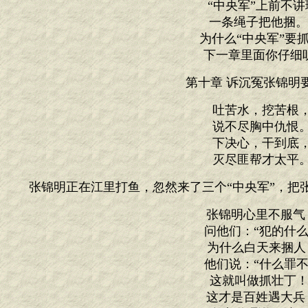
“中央军”上前不讲
一条绳子把他捆
为什么“中央军”要抓
下一章里面你仔细
第十章 诉沉冤张锦明
吐苦水，挖苦根
说不尽胸中仇恨
下决心，干到底
灭尽匪帮才太平
张锦明正在江里打鱼，忽然来了三个“中央军”，把
张锦明心里不服气
问他们：“犯的什么
为什么白天来捆人
他们说：“什么罪不
这就叫做抓壮丁！
这才是百姓遇大兵