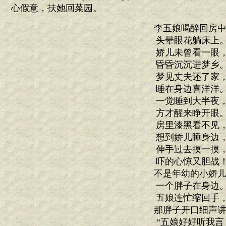
心假意，扶她回菜园。
李五娘喝醉回房中
头晕眼花躺床上
娇儿未曾看一眼
昏昏沉沉进梦乡
梦见丈夫还了家
睡在身边喜洋洋
一觉睡到大半夜
方才醒来睁开眼
房里漆黑看不见
想到娇儿睡身边
伸手过去摸一摸
吓的心惊又胆战
不是年幼的小娇儿
一个胖子在身边
五娘连忙缩回手
那胖子开口细声讲
“五娘好好听我言