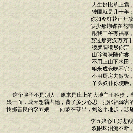
人生好比草上霜
转眼就是几十年
你如今鲜花正开放
缺少那蝴蝶在花前
跟我三爷有福享
赛过那穷汉万万千
绫罗绸缎尽你穿
山珍海味随你尝
不用上山下水田
粮米成仓吃不完
不用厨房去做饭
丫头奴仆你使唤。
这个胖子不是别人，原来是庄上的大地主王科步，
娘一面，成天想霸占她，费了多少心思，把张福源害
怜那善良的李五娘，一向蒙在鼓里，到这个地步，悲
李五娘心里好悲酸
双眼珠泪流不断