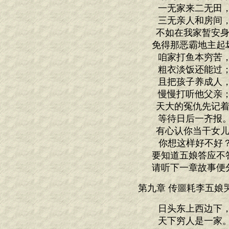
一无家来二无田
三无亲人和房间
不如在我家暂安身
免得那恶霸地主起
咱家打鱼本穷苦
粗衣淡饭还能过
且把孩子养成人
慢慢打听他父亲
天大的冤仇先记着
等待日后一齐报
有心认你当干女儿
你想这样好不好？
要知道五娘答应不
请听下一章故事便
第九章 传噩耗李五娘
日头东上西边下
天下穷人是一家