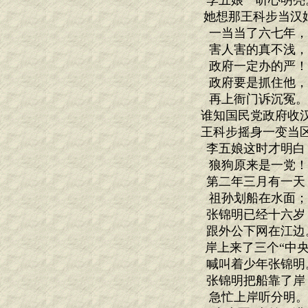
李五娘一听心明亮
她想那王科步当汉
一当当了六七年
害人害的真不浅
政府一定办的严
政府要是抓住他
再上衙门诉沉冤
谁知国民党政府收
王科步摇身一变当
李五娘这时才明白
狼狗原来是一党
第二年三月有一天
祖孙划船在水面
张锦明已经十六岁
跟外公下网在江边
岸上来了三个“中央
喊叫着少年张锦明
张锦明把船靠了岸
急忙上岸听分明