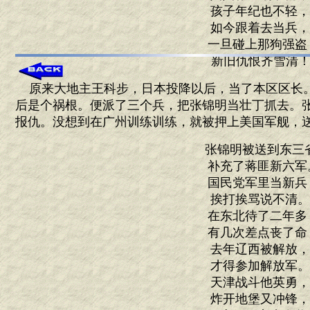
孩子年纪也不轻
如今跟着去当兵
一旦碰上那狗强盗
新旧仇恨齐雪清！
原来大地主王科步，日本投降以后，当了本区区长
后是个祸根。便派了三个兵，把张锦明当壮丁抓去。
报仇。没想到在广州训练训练，就被押上美国军舰，
张锦明被送到东三
补充了蒋匪新六军
国民党军里当新兵
挨打挨骂说不清
在东北待了二年多
有几次差点丧了命
去年辽西被解放
才得参加解放军
天津战斗他英勇
炸开地堡又冲锋