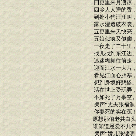
四更里来月凄凉
四乡人人睡的香
到处小狗汪汪叫
露水湿透破衣裳
五更里来天快亮
五娘似疯又似癫
一夜走了二十里
找儿找到东江边
迷迷糊糊往前走
迎面江水一大片
看见江面心胆寒
想到身境好悲惨
活在世上受玩弄
不如死了万事空
哭声“丈夫张福源
你妻死的实在冤
原想那偕老共白头
谁知道恩爱不几年
哭声“娇儿张锦明