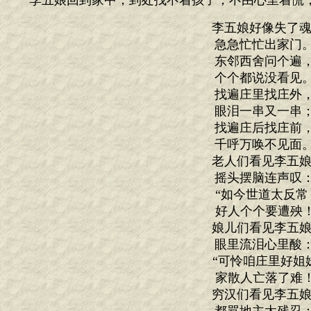
李五娘回到家中，到处找不着孩子，不由心里着慌
李五娘好像失了魂
急急忙忙出家门
东邻西舍问个遍
个个都说没看见
找遍庄里找庄外
眼泪一串又一串
找遍庄后找庄前
千呼万唤不见面
老人们看见李五娘
摇头摆脑连声叹
“如今世道太反常
好人个个要遭殃！
娘儿们看见李五娘
眼里流泪心里酸
“可怜咱庄里好姐
家散人亡落了难！
穷汉们看见李五娘