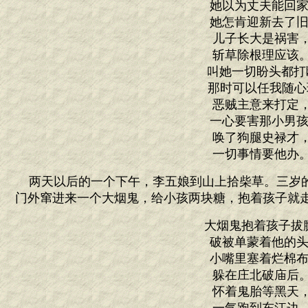
她以为丈夫能回家
她怎肯迎新去了旧
儿子长大是祸害
斩草除根理应该
叫她一切盼头都打
那时可以任我随心
恶贼主意来打定
一心要害那小男孩
唤了狗腿史禄才
一切事情要他办
两天以后的一个下午，李五娘到山上拾柴草。三岁
门外窜进来一个大烟鬼，给小孩两块糖，抱着孩子就
大烟鬼抱着孩子拔
破被单蒙着他的头
小嘴里塞着烂棉布
躲在庄北破庙后
怀着鬼胎等黑天