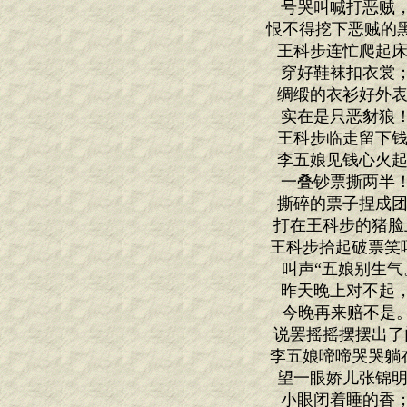
号哭叫喊打恶贼
恨不得挖下恶贼的黑
王科步连忙爬起床
穿好鞋袜扣衣裳
绸缎的衣衫好外表
实在是只恶豺狼
王科步临走留下钱
李五娘见钱心火起
一叠钞票撕两半
撕碎的票子捏成团
打在王科步的猪脸
王科步拾起破票笑
叫声“五娘别生气
昨天晚上对不起
今晚再来赔不是。
说罢摇摇摆摆出了
李五娘啼啼哭哭躺
望一眼娇儿张锦明
小眼闭着睡的香