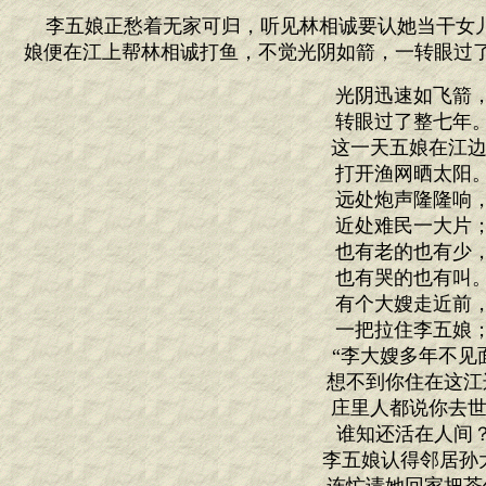
李五娘正愁着无家可归，听见林相诚要认她当干女
娘便在江上帮林相诚打鱼，不觉光阴如箭，一转眼过
光阴迅速如飞箭
转眼过了整七年
这一天五娘在江边
打开渔网晒太阳
远处炮声隆隆响
近处难民一大片
也有老的也有少
也有哭的也有叫
有个大嫂走近前
一把拉住李五娘
“李大嫂多年不见
想不到你住在这江
庄里人都说你去世
谁知还活在人间？
李五娘认得邻居孙