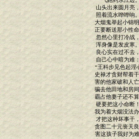
一气跑到东江边
山头出来圆月亮
照着流水哗哗响
大烟鬼举起小锦明
正要断送那小性命
忽然心里打冷战
浑身像是发皮寒
良心实在过不去
自己心中暗为难
“王科步见色起淫
史禄才贪财帮着干
害的他家破和人亡
骗去他田地和房间
霸占他妻子还不算
硬要把这小命断
我为着大烟没法办
才把这种坏事干
贪图二十元丧天良
害这孩子我好为难