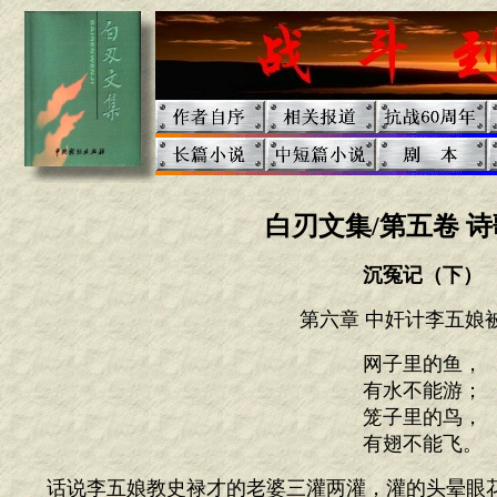
白刃文集/第五卷 诗
沉冤记（下）
第六章 中奸计李五娘
网子里的鱼，
有水不能游；
笼子里的鸟，
有翅不能飞。
话说李五娘教史禄才的老婆三灌两灌，灌的头晕眼