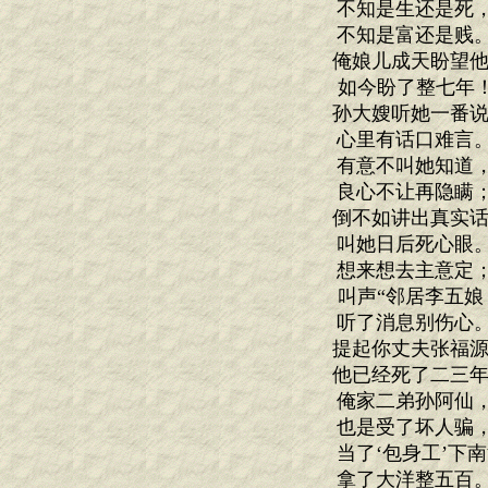
不知是生还是死
不知是富还是贱
俺娘儿成天盼望他
如今盼了整七年！
孙大嫂听她一番说
心里有话口难言
有意不叫她知道
良心不让再隐瞒
倒不如讲出真实话
叫她日后死心眼
想来想去主意定
叫声“邻居李五娘
听了消息别伤心
提起你丈夫张福源
他已经死了二三年
俺家二弟孙阿仙
也是受了坏人骗
当了‘包身工’下南
拿了大洋整五百