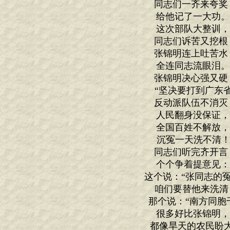
同志们一齐来夸奖
给他记了一大功
这次部队大整训
同志们诉苦又挖根
张锦明连上吐苦水
全连同志流眼泪
张锦明决心强又硬
“坚决要打到广东
反动派队伍不消灭
人民翻身没保证
全国百姓不解放
沉冤一天洗不清！
同志们听完齐开言
个个争着提意见
这个说：“张同志的冤
咱们要替他来洗清
那个说：“南方同胞
很多好比张锦明
都像旱天的农民盼