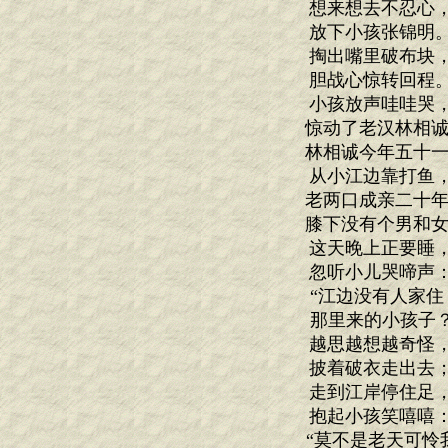
想来想去不忍心
放下小孩张锦明
掏出嘴里破布块
胆战心惊转回程
小孩放声哇哇哭
惊动了老汉林相诚
林相诚今年五十一
从小江边靠打鱼
老两口成亲二十年
膝下没有个男和女
这天晚上正要睡
忽听小儿哭啼声
“江边没有人家住
那里来的小孩子？
越思越想越奇怪
披着破衣走出去
走到江岸停住足
抱起小孩笑嘻嘻
“莫不是老天可怜