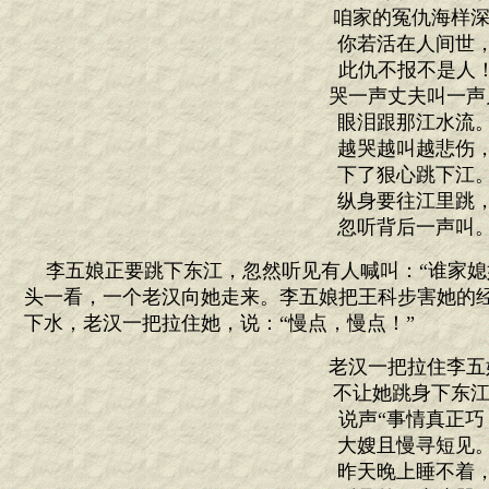
咱家的冤仇海样深
你若活在人间世
此仇不报不是人！
哭一声丈夫叫一声
眼泪跟那江水流
越哭越叫越悲伤
下了狠心跳下江
纵身要往江里跳
忽听背后一声叫
李五娘正要跳下东江，忽然听见有人喊叫：“谁家媳
头一看，一个老汉向她走来。李五娘把王科步害她的
下水，老汉一把拉住她，说：“慢点，慢点！”
老汉一把拉住李五
不让她跳身下东江
说声“事情真正巧
大嫂且慢寻短见
昨天晚上睡不着