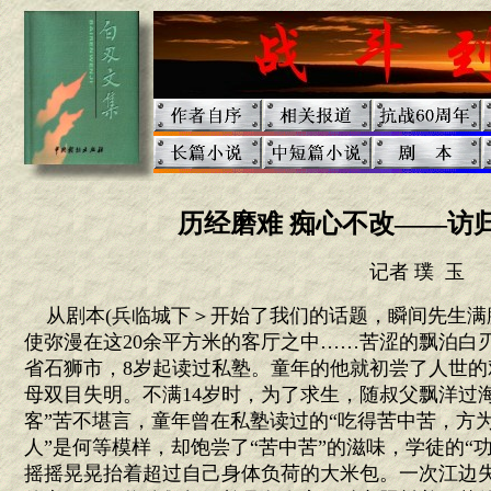
历经磨难 痴心不改——访
记者 璞 玉
从剧本(兵临城下＞开始了我们的话题，瞬间先生满
使弥漫在这20余平方米的客厅之中……苦涩的飘泊白刃
省石狮市，8岁起读过私塾。童年的他就初尝了人世
母双目失明。不满14岁时，为了求生，随叔父飘洋过
客”苦不堪言，童年曾在私塾读过的“吃得苦中苦，方为
人”是何等模样，却饱尝了“苦中苦”的滋味，学徒的“
摇摇晃晃抬着超过自己身体负荷的大米包。一次江边