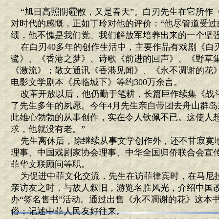
“旭日高照阴霾散，又是春天”。白刃先生在它所作《
对时代的感慨，正如丁玲对他的评价：“他尽管道受过
绩，他不愧是我们党、我们解放军培养出来的一个坚强
在白刃40多年的创作生活中，主要作品有戏剧《白
鹭》、《香港之梦》、诗歌《前进的回声》、《野草
《激流》；散文通讯《香港见闻》、《永不凋谢的花
电影文学剧本《兵临城下》等约300万余言。
改革开放以后，他仍勤于笔耕，长篇巨作续集《战
了先生多年的夙愿。今年4月先生亲自带团去舟山群岛
此雄心勃勃的从事创作，实在令人钦佩不已。这使人想
求，他就没有老。”
先生离休后，除继续从事文学创作外，还不甘寂寞
理事、中国戏剧家协会理事、中华全国归侨联合会宣
菲华文联顾问等职。
为促进中菲文化交流，先生在访菲律宾时，在马尼
亲访友之时，与故人叙旧，游览名胜风光，介绍中国
办“签名售书”活动。通过出售《永不凋谢的花》这本
俗；记述中菲人民友好往来。