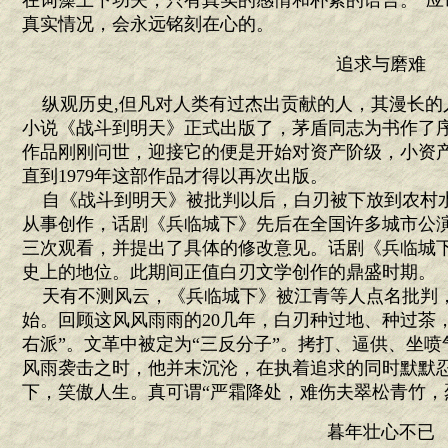
在词藻上下功夫，只有真实的感情和朴素的语言。”应
真实情况，会永远铭刻在心的。
追求与磨难
纵观历史,但凡对人类有过杰出贡献的人，其漫长的人
小说《战斗到明天》正式出版了，茅盾同志为书作了
作品刚刚问世，迎接它的便是开始对资产阶级，小资
直到1979年这部作品才得以再次出版。
自《战斗到明天》被批判以后，白刃被下放到农村水利
从事创作，话剧《兵临城下》先后在全国许多城市公
三次观看，并提出了具体的修改意见。话剧《兵临城
史上的地位。此期间正值白刃文学创作的鼎盛时期。
天有不测风云，《兵临城下》被江青等人点名批判
始。回顾这风风雨雨的20几年，白刃种过地、种过茶
右派”。文革中被定为“三反分子”。拷打、逼供、坐
风雨袭击之时，他并末沉沦，在执着追求的同时默默
下，笑傲人生。真可谓“严霜降处，难伤夫翠松青竹，
暮年壮心不已