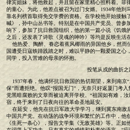
律宾姐妹，将他救起，并且留在家里精心照料着。菲
的童心。为此，他差点被召为过门女婿。1934年他
靠名列榜首取得免交学费的资格。在学校他开始接触
喊》，孙中山丛书等。特别是在中国共产党员、曾参加
响下，参加了抗日救国组织，他的第一篇小说《饥饿
之后，还发表了诗歌《灵魂的呻吟》等均是反映生活
他热爱、陶醉、眷恋着蕉风椰雨的异国他乡，然而
国遭受日寇铁蹄践踏之时，难以平静的一颗爱国之心
同学，投入苦难的母亲的怀抱。
投笔从戎的曲折之
1937年春，他满怀抗日救国的热切期望，来到南京“
保”而遭拒绝。他叹“报国无门”，无奈只好返厦门考
党黑暗腐败的文章而被迫离开学校。“祖国如有难，汝
宿，终于来到了日夜向往的革命圣地延安。
在延安，他先在抗日军政大学学习，继到冀东南敌后根
中国共产党。在动荡的战争环境和繁忙的工作中，他
《生死一条心》，报告文学集《无敌英雄》等。正如他