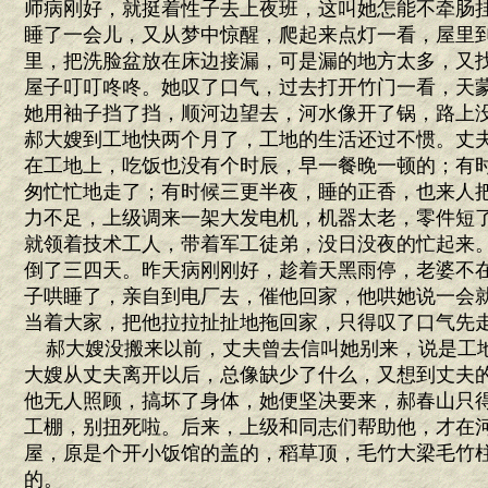
师病刚好，就挺着性子去上夜班，这叫她怎能不牵肠
睡了一会儿，又从梦中惊醒，爬起来点灯一看，屋里
里，把洗脸盆放在床边接漏，可是漏的地方太多，又
屋子叮叮咚咚。她叹了口气，过去打开竹门一看，天
她用袖子挡了挡，顺河边望去，河水像开了锅，路上
郝大嫂到工地快两个月了，工地的生活还过不惯。丈
在工地上，吃饭也没有个时辰，早一餐晚一顿的；有
匆忙忙地走了；有时候三更半夜，睡的正香，也来人
力不足，上级调来一架大发电机，机器太老，零件短
就领着技术工人，带着军工徒弟，没日没夜的忙起来
倒了三四天。昨天病刚刚好，趁着天黑雨停，老婆不
子哄睡了，亲自到电厂去，催他回家，他哄她说一会
当着大家，把他拉拉扯扯地拖回家，只得叹了口气先
郝大嫂没搬来以前，丈夫曾去信叫她别来，说是工
大嫂从丈夫离开以后，总像缺少了什么，又想到丈夫
他无人照顾，搞坏了身体，她便坚决要来，郝春山只
工棚，别扭死啦。后来，上级和同志们帮助他，才在
屋，原是个开小饭馆的盖的，稻草顶，毛竹大梁毛竹
的。