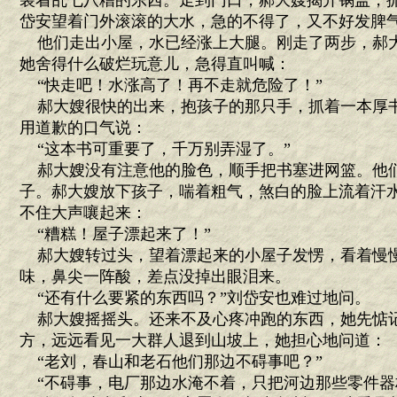
装着乱七八糟的东西。走到门口，郝大嫂揭开锅盖，
岱安望着门外滚滚的大水，急的不得了，又不好发脾
他们走出小屋，水已经涨上大腿。刚走了两步，郝
她舍得什么破烂玩意儿，急得直叫喊：
“快走吧！水涨高了！再不走就危险了！”
郝大嫂很快的出来，抱孩子的那只手，抓着一本厚
用道歉的口气说：
“这本书可重要了，千万别弄湿了。”
郝大嫂没有注意他的脸色，顺手把书塞进网篮。他
子。郝大嫂放下孩子，喘着粗气，煞白的脸上流着汗
不住大声嚷起来：
“糟糕！屋子漂起来了！”
郝大嫂转过头，望着漂起来的小屋子发愣，看着慢
味，鼻尖一阵酸，差点没掉出眼泪来。
“还有什么要紧的东西吗？”刘岱安也难过地问。
郝大嫂摇摇头。还来不及心疼冲跑的东西，她先惦
方，远远看见一大群人退到山坡上，她担心地问道：
“老刘，春山和老石他们那边不碍事吧？”
“不碍事，电厂那边水淹不着，只把河边那些零件器