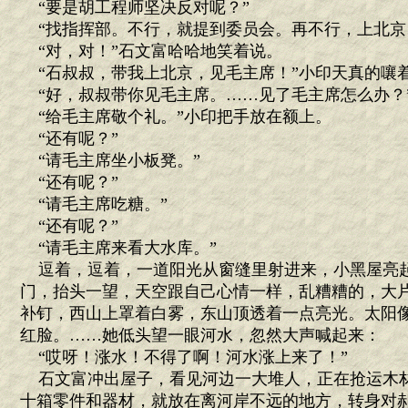
“要是胡工程师坚决反对呢？”
“找指挥部。不行，就提到委员会。再不行，上北京
“对，对！”石文富哈哈地笑着说。
“石叔叔，带我上北京，见毛主席！”小印天真的嚷
“好，叔叔带你见毛主席。……见了毛主席怎么办？
“给毛主席敬个礼。”小印把手放在额上。
“还有呢？”
“请毛主席坐小板凳。”
“还有呢？”
“请毛主席吃糖。”
“还有呢？”
“请毛主席来看大水库。”
逗着，逗着，一道阳光从窗缝里射进来，小黑屋亮
门，抬头一望，天空跟自己心情一样，乱糟糟的，大
补钉，西山上罩着白雾，东山顶透着一点亮光。太阳
红脸。……她低头望一眼河水，忽然大声喊起来：
“哎呀！涨水！不得了啊！河水涨上来了！”
石文富冲出屋子，看见河边一大堆人，正在抢运木
十箱零件和器材，就放在离河岸不远的地方，转身对