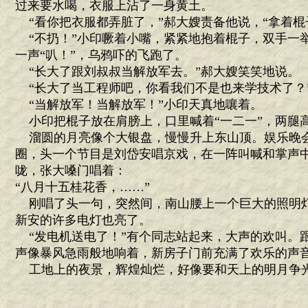
过来要水喝，衣服上沾了一身黄土。
“看你把衣服都弄脏了，”郝大嫂责备他说，“拿着棍
“不扔！”小印噘着小嘴，紧紧地抱着棍子，双手一
一声“叭！”，乌鸦吓的飞跑了。
“长大了跟刘叔叔当解放军去。”郝大嫂笑笑地说。
“长大了当工程师吧，你看我们不是也来学技术了？
“当解放军！当解放军！”小印天真地嚷着。
小印把棍子放在肩膀上，口里喊着“一二一”，两腿
溜圆的月亮像个大银盘，慢慢升上东山顶。娱乐晚
圈，头一个节目是刘岱安唱京戏，在一阵叫喊和掌声
咙，张大嗓门唱着：
“八月十五桂花香，……”
刚唱了头一句，突然间，南山腰上一个巨大的照明
新安的许多电灯也亮了。
“发电机送电了！”有个同志站起来，大声的欢叫。
声像暴风急雨般地响着，新房子门前充满了欢乐的声
工地上的夜景，辉煌灿烂，好像要和天上的明月争