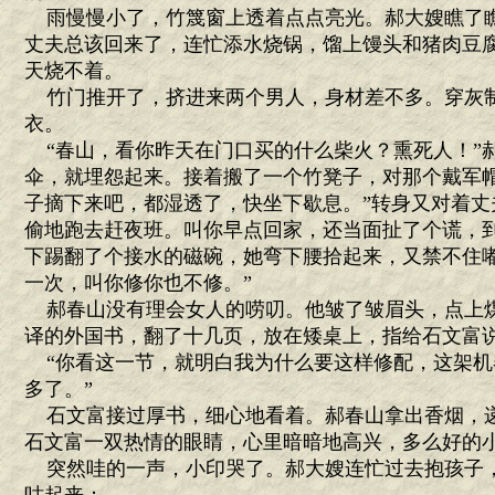
雨慢慢小了，竹篾窗上透着点点亮光。郝大嫂瞧了
丈夫总该回来了，连忙添水烧锅，馏上馒头和猪肉豆
天烧不着。
竹门推开了，挤进来两个男人，身材差不多。穿灰
衣。
“春山，看你昨天在门口买的什么柴火？熏死人！”
伞，就埋怨起来。接着搬了一个竹凳子，对那个戴军帽
子摘下来吧，都湿透了，快坐下歇息。”转身又对着丈
偷地跑去赶夜班。叫你早点回家，还当面扯了个谎，到
下踢翻了个接水的磁碗，她弯下腰拾起来，又禁不住嘟
一次，叫你修你也不修。”
郝春山没有理会女人的唠叨。他皱了皱眉头，点上
译的外国书，翻了十几页，放在矮桌上，指给石文富
“你看这一节，就明白我为什么要这样修配，这架机
多了。”
石文富接过厚书，细心地看着。郝春山拿出香烟，
石文富一双热情的眼睛，心里暗暗地高兴，多么好的
突然哇的一声，小印哭了。郝大嫂连忙过去抱孩子