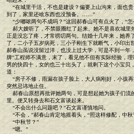
咕起来：
“在城里干活，不也是建设？偏要上山沟来，面也贵
到了，家里还啥东西也没预备。……”
“少嘟哝两句不成吗？”这回郝春山可有点火了，“怎
郝大嫂听了，不禁眼圈红了起来。她不是喜欢城里
正是没忘了疼，才常唠叨两句。结婚十几年来，她养
了，二小子五岁病死，三小子刚生下就断气，小印出
郝春山虽说没留过洋，也没上过大学，可是不到一年，
牌”工程师不满意，末了，看见他不但有实际经验，理
男的快四十，女的也三十出头了，就剩下这个小宝贝
道：
“房子不修，雨漏在孩子脸上，大人病刚好，小孩再
突然忌讳地止住。
郝春山原想再批评她两句，可是想起她为孩子们流
里。便又转身去和石文富谈起来。
“不会出什么问题吧？”石文富谨慎地问。
“不会，”郝春山肯定地摇着头，“照这样修配，中秋
“中秋节？”
“嗯。”