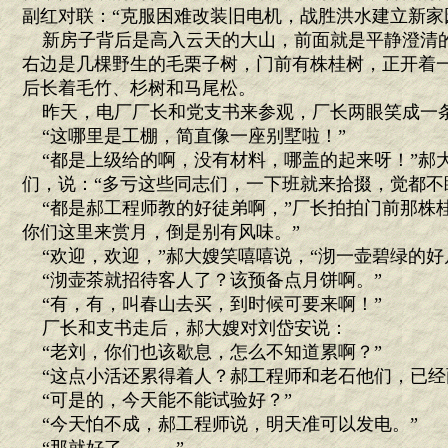
副红对联：“克服困难改装旧电机，战胜洪水建立新家园
新房子背后是高入云天的大山，前面就是平静澄清
右边是几棵野生的毛栗子树，门前有株桂树，正开着
后长着毛竹、杉树和马尾松。
昨天，电厂厂长和党支书来参观，厂长两眼笑成一
“这哪里是工棚，简直像一座别墅啦！”
“都是上级给的啊，没有材料，哪盖的起来呀！”郝
们，说：“多亏这些同志们，一下班就来拾掇，觉都不
“都是郝工程师教的好徒弟啊，”厂长拍拍门前那株桂
你们这里来赏月，倒是别有风味。”
“欢迎，欢迎，”郝大嫂笑嘻嘻说，“沏一壶碧绿的好
“沏壶茶就招待客人了？该预备点月饼啊。”
“有，有，叫春山去买，到时候可要来啊！”
厂长和支书走后，郝大嫂对刘岱安说：
“老刘，你们也该歇息，怎么不知道累啊？”
“这点小活还累得着人？郝工程师和老石他们，已经
“可是的，今天能不能试验好？”
“今天怕不成，郝工程师说，明天准可以发电。”