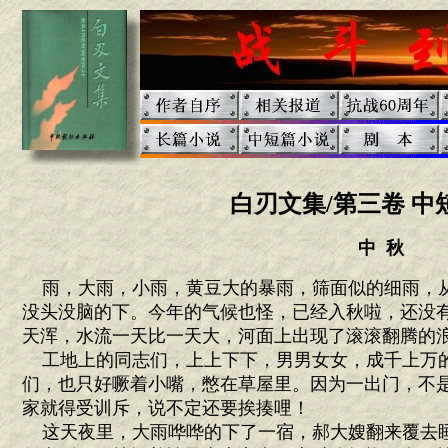
白刃文集/第三卷 中
中 秋
雨，大雨，小雨，黄豆大的暴雨，筛面似的细雨，
没头没脑的下。今年的气候也怪，已经入秋啦，还没
天浑，水流一天比一天大，河面上出现了滚滚翻腾的
工地上的同志们，上上下下，男男女女，成千上万
们，也只好噘着小嘴，憋在草屋里。因为一出门，不
家就得受训斥，说不定还要挨揍哩！
这天夜里，大雨哗哗的下了一宿，郝大嫂翻来覆去