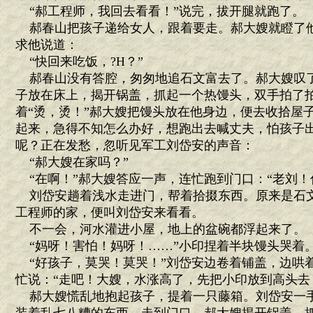
“郝工程师，我回去看看！”说完，拔开腿就跑了。
郝春山把孩子递给女人，跟着要走。郝大嫂就瞪了
求他说道：
“快回来吃饭，?H？”
郝春山没有答腔，匆匆地追石文富去了。郝大嫂叹
子放在床上，揭开锅盖，抓起一个热馒头，双手拍了
着“烫，烫！”郝大嫂把馒头放在他身边，便去收拾屋
起来，急得不知怎么办好，想跑出去喊丈夫，怕孩子
呢？正在发愁，忽听见军工刘岱安的声音：
“郝大嫂在家吗？”
“在啊！”郝大嫂答应一声，连忙跑到门口：“老刘！
刘岱安趟着浅水走进门，帮着拾掇东西。原来是石
工程师的家，便叫刘岱安来看看。
不一会，河水灌进小屋，地上的盆碗都浮起来了。
“妈呀！害怕！妈呀！……”小印捏着半块馒头哭着
“好孩子，莫哭！莫哭！”刘岱安边卷着铺盖，边哄
忙说：“走吧！大嫂，水涨高了，先把小印放到高头去
郝大嫂慌乱地抱起孩子，提着一只藤箱。刘岱安一