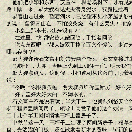
他们把小印和东西，安置在一棵老杨树下，才看见
路上踏上来。郝大嫂看见丈夫满身泥水，双腿拖拉着
郝春山走过来，望着河水，已经望不见小茅屋的影
的说：“留得青山在，不怕没柴烧。有什么哭头！”他
“小桌上那本书带出来没有？”
“在这里。”刘岱安替大嫂回答，手指着网篮。
“吃点东西吧！”郝大嫂双手捧了五六个馒头，走过来
哪儿存身？”
郝大嫂递给石文富和刘岱安两个馒头，石文富接过
“别难过，大嫂，今晚上先到工棚住一宿。明天我们
郝大嫂点点头。这时候，小印跑到爸爸跟前，吵着
说：
“今晚上你跟叔叔睡，明天叔叔给你盖新房，好不好
“好，盖好大好大的，不漏水的。”
石文富并不是说着玩，当天下午，他就跟刘岱安合
郝工程师盖两间房子。领导上同意了他们这个办法，
二十几个军工就悄悄地高坪上盖房子了。
中秋节这一天，高坪子上出现了两间新房子，稻草
窗，光溜溜的门板，还在散发着新木的香味，崭新的