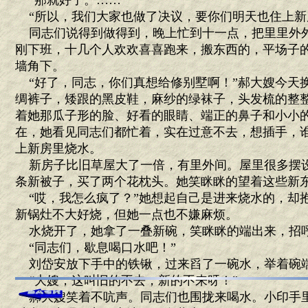
“那就好了。……”
“所以，我们大家也做了决议，要你们明天也住上新
同志们说得到做得到，晚上忙到十一点，把里里外
刚下班，十几个人欢欢喜喜跑来，搬东西的，平场子
墙角下。
“好了，同志，你们真想给修别墅啊！”郝大嫂今天
绸裤子，矮跟的黑皮鞋，麻纱的绿袜子，头发梳的整
着她那瓜子形的脸、好看的眼睛、端正的鼻子和小小
在，她看见同志们都忙着，实在过意不去，想插手，
上新房里烧水。
新房子比旧草屋大了一倍，有里外间。屋里很多摆
条新被子，买了两个花枕头。她笑眯眯的望着这些新
“哎，我怎么疯了？”她想起自己是进来烧水的，却
新锅灶不大好烧，但她一点也不嫌麻烦。
水烧开了，她拿了一叠新碗，笑眯眯的端出来，招
“同志们，歇息喝口水吧！”
刘岱安放下手中的铁锹，过来舀了一碗水，举着碗
“大嫂，这叫旧的不去，新的不来呀！”
郝大嫂笑着不吭声。同志们也围拢来喝水。小印手