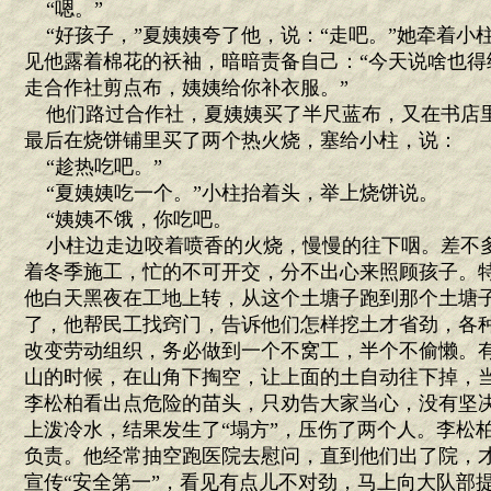
“嗯。”
“好孩子，”夏姨姨夸了他，说：“走吧。”她牵着小
见他露着棉花的袄袖，暗暗责备自己：“今天说啥也得
走合作社剪点布，姨姨给你补衣服。”
他们路过合作社，夏姨姨买了半尺蓝布，又在书店里
最后在烧饼铺里买了两个热火烧，塞给小柱，说：
“趁热吃吧。”
“夏姨姨吃一个。”小柱抬着头，举上烧饼说。
“姨姨不饿，你吃吧。
小柱边走边咬着喷香的火烧，慢慢的往下咽。差不
着冬季施工，忙的不可开交，分不出心来照顾孩子。
他白天黑夜在工地上转，从这个土塘子跑到那个土塘
了，他帮民工找窍门，告诉他们怎样挖土才省劲，各
改变劳动组织，务必做到一个不窝工，半个不偷懒。有
山的时候，在山角下掏空，让上面的土自动往下掉，
李松柏看出点危险的苗头，只劝告大家当心，没有坚
上泼冷水，结果发生了“塌方”，压伤了两个人。李松
负责。他经常抽空跑医院去慰问，直到他们出了院，
宣传“安全第一”，看见有点儿不对劲，马上向大队部