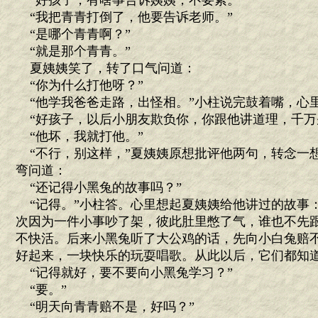
“好孩子，有啥事告诉姨姨，不要紧。”
“我把青青打倒了，他要告诉老师。”
“是哪个青青啊？”
“就是那个青青。”
夏姨姨笑了，转了口气问道：
“你为什么打他呀？”
“他学我爸爸走路，出怪相。”小柱说完鼓着嘴，心
“好孩子，以后小朋友欺负你，你跟他讲道理，千万
“他坏，我就打他。”
“不行，别这样，”夏姨姨原想批评他两句，转念一
弯问道：
“还记得小黑兔的故事吗？”
“记得。”小柱答。心里想起夏姨姨给他讲过的故事
次因为一件小事吵了架，彼此肚里憋了气，谁也不先
不快活。后来小黑兔听了大公鸡的话，先向小白兔赔
好起来，一块快乐的玩耍唱歌。从此以后，它们都知
“记得就好，要不要向小黑兔学习？”
“要。”
“明天向青青赔不是，好吗？”