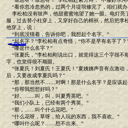
“谁急呀？谁急呀？”李松柏赶紧分辩：“不修好水闸
“看你忽冷忽热的，过两个月堤坝修完了，咱们就办
李松柏没有吱声，他甜蜜蜜地望了她一眼。电灯亮
服，过去替小柱穿上，又穿好自己的棉袄，然后把李
他穿上，说：
“到底没猜着，告诉你吧，我想起个名字。”
“起名字？”李松柏有点奇怪，“你不是早有名字了？
“哪是什么名字？”
“张夏氏，”李松柏刚说出口，就觉得这三个字很不
字，也觉得很不顺眼。
“张夏氏！刘夏氏！王夏氏！”夏姨姨声音有点激动，
后，又要改成李夏氏吗？”
“那，那当然不……对啊！那是什么名字？是应该起
“你帮我想想好吗？”
“好。……叫，叫，叫夏秀英吧。”
“我们小队上，已经有两个秀英。”
“那，……叫个什么花吧。”
“什么花呀，草呀，给人玩的东西，我不喜欢。”
“哪叫什么呢？……想不出来。”