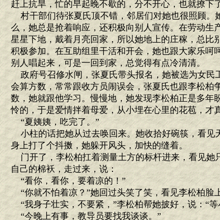
赶上抗旱，忙的早起晚不歇的，分不开心，也就撩下
村干部们待张夏氏顶不错，邻居们对她也很照顾。
么，她总是抢着响应，还积极向别人宣传。在劳动生
星星下地，戴着月亮回家，所以她地上的庄稼，总比
积极参加。在互助组里干活和开会，她也跟大家乐呵
别人唱起来，可是一回到家，总觉得有点冷清清。
政府号召修水闸，张夏氏带头报名，她被选为女民
会算方数，常常跟收方员闹误会，张夏氏也跟李松柏
数，她就跟他学习。慢慢地，她发现李松柏正是多年
怜的，于是爱情拌着母爱，从小埋在心里的花苞，才真
“夏姨姨，吃完了。”
小柱的话把她从过去唤回来。她收拾好碗筷，看见
身上打了个抖擞，她躲开风头，加快的缝着。
门开了，李松柏扛着测量土方的标杆进来，看见她
自己的棉袄，走过来，说：
“看你，看你，要着凉的！”
“你就不怕着凉？”她回过头笑了笑，看见李松柏脸上
“我身子壮实，不要紧，”李松柏帮她披好，说：“等
“今晚上有事，教导员要找我谈谈。”