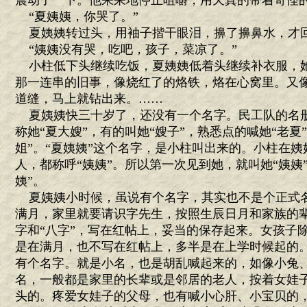
震动了一下。他呆呆地停止咀嚼，用天真的带着奇怪
“夏姨姨，你哭了。”
夏姨姨转过头，用袖子揩干眼泪，擤了擤鼻水，才
“姨姨没有哭，吃吧，孩子，菜凉了。”
小柱低下头继续吃饭，夏姨姨低着头继续补衣服，
那一连串的旧事，像烧红了的烙铁，烙在心窝里。又
道缝，马上就钻出来。……
夏姨姨快三十岁了，还没有一个名字。民工队的名册
称她“夏大嫂”，有的叫她“嫂子”，熟悉点的喊她“老夏
姐”。“夏姨姨”这个名字，是小柱叫出来的。小柱在
人，都称呼“姨姨”。所以第一次见到她，就叫她“姨姨
姨”。
夏姨姨小时候，虽说有个名字，其实也不是个正式
满月，家里就要请识字先生，按照生辰日月和家族的
字和“八字”，写在红帖上，妥当的保存起来。女孩子
是在满月，也不写在红帖上，多半是在上学时候起的
有个名字。就是小名，也是胡乱喊起来的，如像小兔
名，一般都是家里的长辈或是邻居的老人，按着女娃
头的。疼爱女娃子的父母，也有喊小心肝、小宝贝的