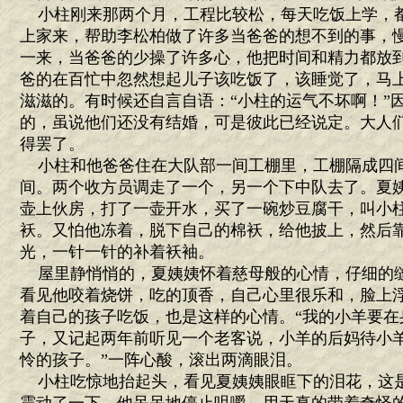
小柱刚来那两个月，工程比较松，每天吃饭上学，
上家来，帮助李松柏做了许多当爸爸的想不到的事，
一来，当爸爸的少操了许多心，他把时间和精力都放
爸的在百忙中忽然想起儿子该吃饭了，该睡觉了，马
滋滋的。有时候还自言自语：“小柱的运气不坏啊！”
的，虽说他们还没有结婚，可是彼此已经说定。大人
得罢了。
小柱和他爸爸住在大队部一间工棚里，工棚隔成四
间。两个收方员调走了一个，另一个下中队去了。夏
壶上伙房，打了一壶开水，买了一碗炒豆腐干，叫小
袄。又怕他冻着，脱下自己的棉袄，给他披上，然后
光，一针一针的补着袄袖。
屋里静悄悄的，夏姨姨怀着慈母般的心情，仔细的
看见他咬着烧饼，吃的顶香，自己心里很乐和，脸上
着自己的孩子吃饭，也是这样的心情。“我的小羊要在
子，又记起两年前听见一个老客说，小羊的后妈待小羊
怜的孩子。”一阵心酸，滚出两滴眼泪。
小柱吃惊地抬起头，看见夏姨姨眼眶下的泪花，这