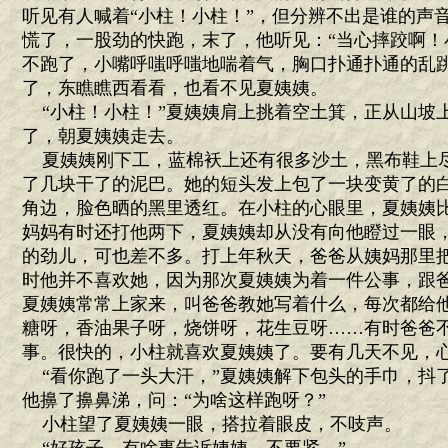
听见有人喊着“小柱！小柱！”，但分辨不出是谁的声
慌了，一股劲的快跑，末了，他听见：“当心摔跤啊！
不跑了，小嘴呼嗤呼嗤地喘着气，胸口扑通扑通的乱
了，东瞧瞧西看看，也看不见夏姨姨。
“小柱！小柱！”夏姨姨肩上挑着空土箕，正从山坡
了，朝夏姨姨走去。
夏姨姨刚下工，蓝棉袄上还有很多沙土，黑布鞋上
了几块干了的泥巴。她的短头发上包了一块变黄了的
角边，脸色晒的黑里透红。在小柱的心眼里，夏姨姨
妈妈有时还打他两下，夏姨姨却从没有向他瞪过一眼
的劲儿，可也差不多。打上年秋天，爸爸从姨妈那里
时他并不喜欢她，因为那次夏姨姨为着一件公事，跟
夏姨姨常常上家来，叫爸爸教她写着什么，每次都给
糖呀，香油果子呀，烧饼呀，花生豆呀……有时爸爸
事。很快的，小柱就喜欢夏姨姨了。要有几天不见，
“看你跑了一头大汗，”夏姨姨解下包头的手巾，抖
他擤了擤鼻涕，问：“为啥这样跑呀？”
小柱望了夏姨姨一眼，搭拉着眼皮，不吱声。