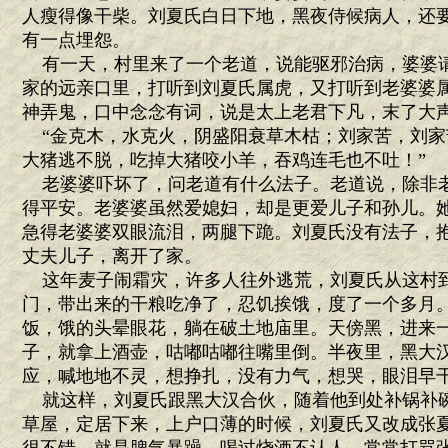
人瘦得像干柴。刘夏氏白日下地，黑夜侍候病人，还
有一点埋怨。
有一天，村里来了一个老道，说能驱邪治病，婆婆
家的远亲口里，打听到刘夏氏属虎，又打听到老婆婆
神弄鬼，口中念念有词，说是太上老君下凡，末了大
“金克木，水克火，阴盛阳衰草木枯；刘家苦，刘家
大猪逃不脱，吃掉大猪咬小羊，吞鸡连毛也不吐！”
老婆婆吓坏了，问老道有什么法子。老道说，除非
得平安。老婆婆虽然爱媳妇，却是更爱儿子和孙儿。
急得老婆婆双眼流泪，两腿下跪。刘夏氏没有法子，
丈夫儿子，离开了家。
这年麦子闹霜灾，许多人往外逃荒，刘夏氏从这村
门，带出来的干粮吃净了，忍饥挨饿，度了一个多月
饭，饿的头晕眼花，躺在破土地庙里。天傍黑，进来
子，就拿上酒壶，咕嘟咕嘟往嘴里倒。半夜里，黑大
应，喊地地不灵，想挣扎，没有力气，想哭，眼泪早
就这样，刘夏氏跟黑大汉合伙，随着他到处补锅补
草屋，定居下来，上户口薄的时候，刘夏氏又改成张