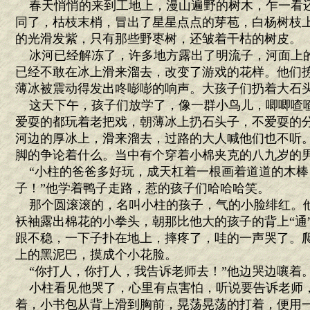
春天悄悄的来到工地上，漫山遍野的树木，乍一看
同了，枯枝末梢，冒出了星星点点的芽苞，白杨树枝
的光滑发紫，只有那些野枣树，还皱着干枯的树皮。
冰河已经解冻了，许多地方露出了明流子，河面上
已经不敢在冰上滑来溜去，改变了游戏的花样。他们
薄冰被震动得发出咚嘭嘭的响声。大孩子们扔着大石
这天下午，孩子们放学了，像一群小鸟儿，唧唧喳
爱耍的都玩着老把戏，朝薄冰上扔石头子，不爱耍的
河边的厚冰上，滑来溜去，过路的大人喊他们也不听
脚的争论着什么。当中有个穿着小棉夹克的八九岁的
“小柱的爸爸多好玩，成天杠着一根画着道道的木棒
子！”他学着鸭子走路，惹的孩子们哈哈哈笑。
那个圆滚滚的，名叫小柱的孩子，气的小脸绯红。
袄袖露出棉花的小拳头，朝那比他大的孩子的背上“通
跟不稳，一下子扑在地上，摔疼了，哇的一声哭了。
上的黑泥巴，摸成个小花脸。
“你打人，你打人，我告诉老师去！”他边哭边嚷着
小柱看见他哭了，心里有点害怕，听说要告诉老师
着，小书包从背上滑到胸前，晃荡晃荡的打着，便用