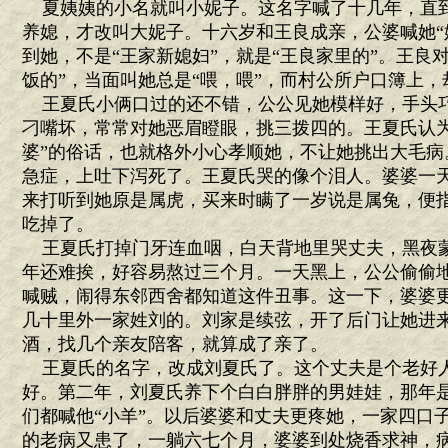
夏姨姨的小名就叫小妮子。这名字喊了十几年，直
养媳，才改叫大妮子。十六岁和王良成亲，公婆喊她“
到她，不是“王家新媳妇”，就是“王良家里的”。王良对
饭的”，当面叫她总是“喂，喂”，而村公所户口簿上，
王夏氏小俩口过的还不错，公公见她模样好，手头
刁嘴坏，常常对她恶眉瞪眼，挑三拨四的。王夏氏认为
婆”的俗话，也就格外小心孝顺她，不让她挑出大毛病
急症，上吐下泻死了。王夏氏哭的像个泪人。婆婆一
来打听到她原是属虎，买来时瞒了一岁说是属兔，便
吃掉了。
王夏氏打掉门牙连血咽，白天背地里哭丈夫，黑夜
年还难挨，好容易熬过三个月。一天黑上，公公偷偷
喊贼，闹得东邻西舍都知道这件丑事。这一下，婆婆
几十里外一家姓刘的。刘家是续弦，开了后门让她进
酒，找几个亲友陪客，就算成了亲了。
王夏氏的名字，改成刘夏氏了。这个丈夫是个老好
好。第二年，刘夏氏养下个白白胖胖的男娃娃，那年
们都喊他“小羊”。以后婆婆和丈夫更疼她，一家四口
的老病又患了，一躺六七个月，婆婆到处烧香求神，