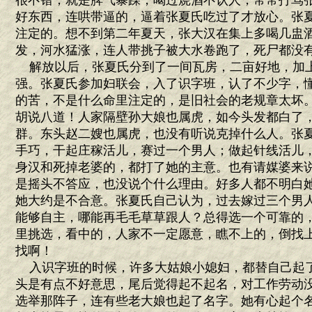
很不错，就是脾气暴躁，喝过烧酒不认人，常常打骂
好东西，连哄带逼的，逼着张夏氏吃过了才放心。张
注定的。想不到第二年夏天，张大汉在集上多喝几盅
发，河水猛涨，连人带挑子被大水卷跑了，死尸都没
解放以后，张夏氏分到了一间瓦房，二亩好地，加
强。张夏氏参加妇联会，入了识字班，认了不少字，
的苦，不是什么命里注定的，是旧社会的老规章太坏。
胡说八道！人家隔壁孙大娘也属虎，如今头发都白了
群。东头赵二嫂也属虎，也没有听说克掉什么人。张
手巧，干起庄稼活儿，赛过一个男人；做起针线活儿
身汉和死掉老婆的，都打了她的主意。也有请媒婆来
是摇头不答应，也没说个什么理由。好多人都不明白
她大约是不合意。张夏氏自己认为，过去嫁过三个男
能够自主，哪能再毛毛草草跟人？总得选一个可靠的
里挑选，看中的，人家不一定愿意，瞧不上的，倒找
找啊！
入识字班的时候，许多大姑娘小媳妇，都替自己起
头是有点不好意思，尾后觉得起不起名，对工作劳动
选举那阵子，连有些老大娘也起了名字。她有心起个