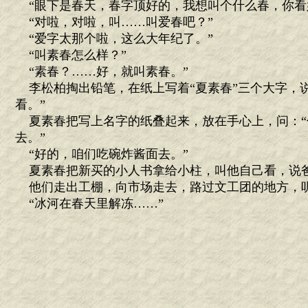
“眼下是春天，春字顶好的，我想叫个什么春，你看
“对啦，对啦，叫……叫爱春吧？”
“爱字太那个啦，这么大年纪了。”
“叫素春怎么样？”
“素春？……好，就叫素春。”
李松柏掏出铅笔，在纸上写着“夏素春”三个大字，说
看。”
夏素春把写上名字的纸叠起来，放在手心上，问：“
去。”
“好的，咱们吃碗炸酱面去。”
夏素春把新买的小人书拿给小柱，叫他自己看，说
他们走出工棚，向市场走去，路过文工团的地方，
“冰河在春天里解冻……”