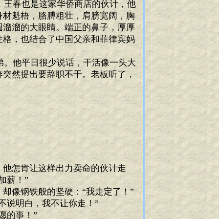
，王春也是这家华侨商店的伙计，他
身材魁梧，胳膊粗壮，肩膀宽阔，胸
圆溜溜的大眼睛。端正的鼻子，厚厚
性格，也结合了中国父亲和菲律宾妈
弟。他平日很少说话，干活像一头大
春突然提出要辞职不干。老板听了，
。他怎肯让这样出力卖命的伙计走
加薪！”
却像钢铁般的坚硬：“我走定了！”
不说明白，我不让你走！”
愿的事！”