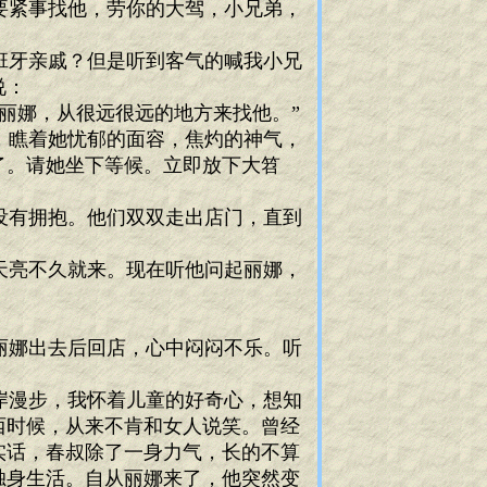
有要紧事找他，劳你的大驾，小兄弟，
班牙亲戚？但是听到客气的喊我小兄
说：
丽娜，从很远很远的地方来找他。”
，瞧着她忧郁的面容，焦灼的神气，
了。请她坐下等候。立即放下大笤
没有拥抱。他们双双走出店门，直到
天亮不久就来。现在听他问起丽娜，
丽娜出去后回店，心中闷闷不乐。听
岸漫步，我怀着儿童的好奇心，想知
西时候，从来不肯和女人说笑。曾经
实话，春叔除了一身力气，长的不算
独身生活。自从丽娜来了，他突然变