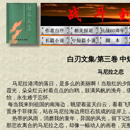
白刃文集/第三卷 中
马尼拉之恋
马尼拉港湾的落日，是多么的美丽啊！当殷红的夕
霞光，朵朵红云衬着点点的白鸥，鼓满风帆的渔舟，
怡，永生难于忘怀。
每当我来到祖国的南海边，眺望着蓝天白云，看着飞
置身于菲律宾，站在马尼拉海边用巨石筑成的堤岸上
热带的风雨，消磨我的童年，异国的风光，留下记
那悲欢离合的马尼拉之恋，却像一幅动人的画卷，完