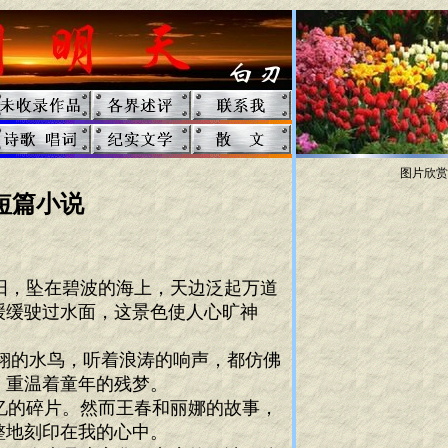
图片欣赏
短篇小说
阳，坠在碧波的海上，天边泛起万道
缓缓驶过水面，这景色使人心旷神
翔的水鸟，听着浪涛的响声，都仿佛
，重温着童年的残梦。
忆的碎片。然而王春和丽娜的故事，
整地刻印在我的心中。