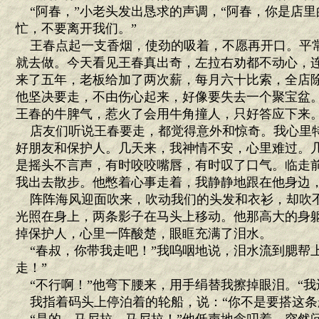
“阿春，”小老头发出恳求的声调，“阿春，你是店里
忙，不要离开我们。”
王春点起一支香烟，使劲的吸着，不愿再开口。平
就去做。今天看见王春真出奇，左拉右劝都不动心，
来了五年，老板给加了两次薪，每月六十比索，全店
他坚决要走，不由伤心起来，好像要失去一个聚宝盆
王春的牛脾气，惹火了会用牛角撞人，只好答应下来
店友们听说王春要走，都觉得意外和惊奇。我心里
好朋友和保护人。几天来，我神情不安，心里难过。
是摇头不言声，有时咬咬嘴唇，有时叹了口气。临走
我出去散步。他憋着心事走着，我静静地跟在他身边
阵阵海风迎面吹来，吹动我们的头发和衣衫，却吹
光照在身上，两条影子在马头上移动。他那高大的身
掉保护人，心里一阵酸楚，眼眶充满了泪水。
“春叔，你带我走吧！”我呜咽地说，泪水流到腮帮上
走！”
“不行啊！”他弯下腰来，用手绢替我擦掉眼泪。“我
我指着码头上停泊着的轮船，说：“你不是要搭这条