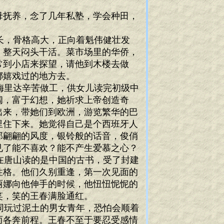
母抚养，念了几年私塾，学会种田，
。
长，骨格高大，正向着魁伟健壮发
，整天闷头干活。菜市场里的华侨，
常到小店来探望，请他到木楼去做
娜嬉戏过的地方去。
梅里达辛苦做工，供女儿读完初级中
阔，富于幻想，她祈求上帝创造奇
出来，带她们到欧洲，游览繁华的巴
里住下来。她觉得自己是个西班牙人
那翩翩的风度，银铃般的话音，俊俏
见了能不喜欢？能不产生爱慕之心？
在唐山读的是中国的古书，受了封建
性格。他们久别重逢，第一次见面的
丽娜向他伸手的时候，他忸忸怩怩的
笑，笑的王春满脸通红。
同玩过泥土的男女青年，恐怕会顺着
而各奔前程。王春不至于要忍受感情