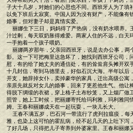
天得帮助男人干活，看店门卖东西，带孩子下厨房，
子大十几岁，对她们的心思也不同。西班牙人为了填
以免下班后太寂寞。中国人因为没有财产，不能像有钱
婚事，但对妻子却是真情实爱。
丽娜生下三日，妈妈得了产热病，没有奶水喂养。
汁过剩，每天双奶胀得难爱。两家人住的不远，白天
一手抱着一个孩子喂奶。
丽娜两岁那年，父亲回西班牙，说是去办公事，两
影。这一下可把梅里达急坏了，她找到西班牙公司，
慰，有的给了她丈夫的通信处，有的耸耸肩头摊开双
十几封信，寄到马德里去，好似石沉大海。半年以后
开支，她辞掉女仆，卖掉豪华的家具，迁出高级公寓
亲原先就反对女儿的婚事，回来了更惹他生气。他让
得脱下绸缎的衣裙，穿上格子土布纱笼，又上烟厂做
照管，她上工时候，把丽娜寄托给玛利雅，玛利雅同
姆。王春和丽娜成天在一起玩耍，一块儿长大。
王春不满五岁，巴石河一带流行了虎列拉瘟疫，每
雅，也染上这可怕的霍乱病，经不起几天的上吐下泻
了好几场，只得把儿子寄养到外婆家里。王春和丽娜