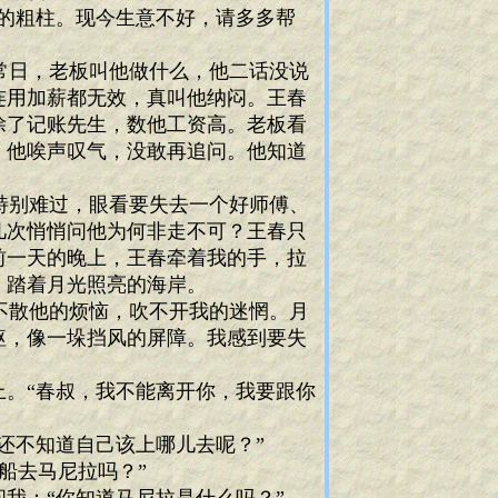
的粗柱。现今生意不好，请多多帮
常日，老板叫他做什么，他二话没说
连用加薪都无效，真叫他纳闷。王春
除了记账先生，数他工资高。老板看
。他唉声叹气，没敢再追问。他知道
。
特别难过，眼看要失去一个好师傅、
几次悄悄问他为何非走不可？王春只
前一天的晚上，王春牵着我的手，拉
，踏着月光照亮的海岸。
不散他的烦恼，吹不开我的迷惘。月
躯，像一垛挡风的屏障。我感到要失
。“春叔，我不能离开你，我要跟你
还不知道自己该上哪儿去呢？”
船去马尼拉吗？”