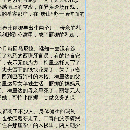
当了劳累的管家婆。两个丈夫都比妻
补感情上的空虚，在异乡逢场作戏，
的番客那样，在“唐山”办一场体面的
王春比丽娜早出生两个月，母亲的乳
玛利雅到公寓里，成了丽娜的乳娘，
个月就回马尼拉。谁知一去没有踪
问了熟悉的西班牙官员，有的好言安
手，表示无能为力。梅里达托人写了
，丈夫留下的钱快花完了，为了节省
，回到巴石河畔的木楼。梅里达的父
梅里达母女单独生活。丽娜的妈妈只
工。梅里达的母亲早死了，丽娜无人
情她，可怜小丽娜，甘做义务的保
天都死了不少人。身体健壮的玛利
，也被瘟鬼夺走了。王春的父亲痛哭
又住在那座杂居的木楼里，两人朝夕