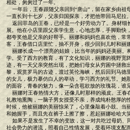
相处，匆匆过了一年。
一年后，王春跟随父亲回到“唐山”，留在家乡由祖
一直长到十七岁，父亲归国探亲，才把他带回马尼拉
返回菲岛的王春，已经是一个好劳动力了。身材细
展。他在小店里跟父亲学生意，心地忠厚，手脚勤快
都夸奖他是父亲的好帮手。丽娜和妈妈也喜欢他，常
客，王春借口店里忙，抽不开身，很少回到儿时和丽
丽娜长成一个漂亮的姑娘，比当年的妈妈还美丽。
学。受了西方的教育，有了文化知识，丽娜的视野宽
迹，有一天父亲突然出现，把她们母女从穷困中拯救
黎，观赏罗马的古迹，渡过英伦海峡，然后回到马德
的女儿，极力摹仿白人的举动，学习西方的礼节。她
的面容，青春的魅力，像一朵含苞欲放的玫瑰花，谁
丽娜对王春热情大方，还像儿时那样的顽皮。王春
礼教地熏陶，一脑子男女授受不亲，养成纯朴憨厚的
时候，他被丽娜的美丽惊呆了，心里像敲着小鼓。当
和她握手，而且先在裤子上擦了擦，惹起丽娜哈哈大
如果不是发生了不幸的变故，这一对共吃过母奶、
社会势力的潜流，照着自己性情发展，受着环境支配