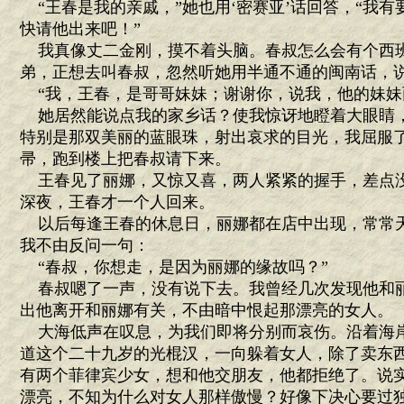
“王春是我的亲戚，”她也用‘密赛亚’话回答，“我
快请他出来吧！”
我真像丈二金刚，摸不着头脑。春叔怎么会有个西
弟，正想去叫春叔，忽然听她用半通不通的闽南话，
“我，王春，是哥哥妹妹；谢谢你，说我，他的妹妹
她居然能说点我的家乡话？使我惊讶地瞪着大眼睛
特别是那双美丽的蓝眼珠，射出哀求的目光，我屈服
帚，跑到楼上把春叔请下来。
王春见了丽娜，又惊又喜，两人紧紧的握手，差点
深夜，王春才一个人回来。
以后每逢王春的休息日，丽娜都在店中出现，常常
我不由反问一句：
“春叔，你想走，是因为丽娜的缘故吗？”
春叔嗯了一声，没有说下去。我曾经几次发现他和
出他离开和丽娜有关，不由暗中恨起那漂亮的女人。
大海低声在叹息，为我们即将分别而哀伤。沿着海
道这个二十九岁的光棍汉，一向躲着女人，除了卖东
有两个菲律宾少女，想和他交朋友，他都拒绝了。说
漂亮，不知为什么对女人那样傲慢？好像下决心要过