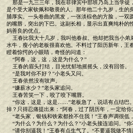
那是一九三三年，我在菲律宾中部班乃岛上当学徒
是个受大家钦佩和敬畏的人。那年他二十九岁，生的
脯厚实。一头卷曲的黑发，一张淡棕色的方脸，一双
的嘴唇，突出的下巴。这副长相，显示出直爽纯朴的
妈善良的优点。
王春比我大十几岁，我叫他春叔。他却把我当小弟
水牛，瘦小的老板很喜欢他。不料过了阳历新年，王
瞪着惊愕的小眼睛，奇怪的问道：
“阿春，这，这，这是为什么？”
王春的眉头打结，目光忧郁地摇摇头，没有回答。
“是我对你不好？”小老头又问。
王春依然没有吱声。
“嫌薪水少？”老头家追问。
王春苦笑一下，咬了咬下嘴唇。
“你这，这是，这是……”老板急了，说话有点结巴
掉？只得忍痛提出来：“阿春，过了阴历年，一定给你
“老头家，银钱和铁索都拴不住我！”王春声调很低，
“为什么？为什么？为什么？”小老头接连追问。“你
“请你别逼我！”王春有点生气了。“不要逼我做不情