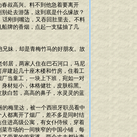
为春叔高兴。料不到他急着要离开
到别处去游荡，这到底是什么缘故？
，话刚到嘴边，又吞回肚里去。不料
帆船牌的香烟，点起一支猛抽了几
胞兄妹，却是青梅竹马的好朋友。故
老邻居，两家人住在巴石河口，马尼
河岸建起几十座木楼和竹房，住着工
烟厂当童工，一块上下班，宛如一对
，身材短小，体格健壮，皮肤棕黑。
皮肤白皙，高高的鼻子，水灵灵的蓝
丽的梅里达，被一个西班牙职员看中
个人都离开了烟厂，差不多是同时结
达住进高级公寓，有女仆侍候，穿着
到菜市场的一间狭窄的中国小铺，每