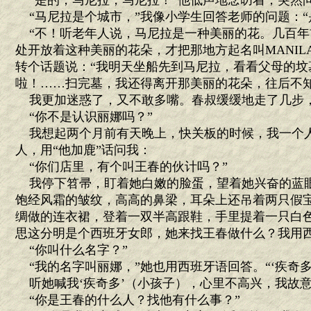
“是的，马尼拉，马尼拉！”他低声地念叨着，突然问
“马尼拉是个城市，”我像小学生回答老师的问题：“
“不！听老年人说，马尼拉是一种美丽的花。几百年
处开放着这种美丽的花朵，才把那地方起名叫MANIL
转个话题说：“我明天坐船先到马尼拉，看看父母的坟
啦！……扫完墓，我还得离开那美丽的花朵，往后不知
我更加迷惑了，又不敢多嘴。春叔缓缓地走了几步
“你不是认识丽娜吗？”
我想起两个月前有天晚上，快关板的时候，我一个
人，用“他加鹿”话问我：
“你们店里，有个叫王春的伙计吗？”
我停下笤帚，盯着她白嫩的脸蛋，望着她兴奋的蓝
饱经风霜的皱纹，高高的鼻梁，耳朵上还吊着两只假
绸做的连衣裙，登着一双半高跟鞋，手里提着一只白
思这分明是个西班牙女郎，她来找王春做什么？我用
“你叫什么名字？”
“我的名字叫丽娜，”她也用西班牙语回答。“‘疾奇多
听她喊我‘疾奇多’（小孩子），心里不高兴，我故意
“你是王春的什么人？找他有什么事？”