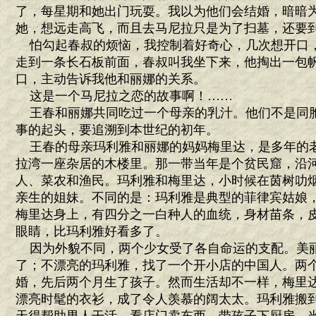
了，每星期和她出门玩耍。我以为他们会结婚，暗暗
她，想远走高飞，而且去马尼拉只是为了扫墓，还要
怕勾起春叔的烦恼，我控制着好奇心，几次想开口
走到一条长石板前面，春叔叫我坐下来，他掏出一包
口，主动告诉我他和丽娜的关系。
这是一个马尼拉之恋的故事啊！……
王春和丽娜共同吃过一个母亲的乳汁。他们不是同
事的起头，要追溯到本世纪的初年。
王春的母亲玛利雅和丽娜的妈妈梅里达，是多年的
拉湾一座杂居的木楼里。那一带当年是个贫民窟，沿
人、菜农和渔民。玛利雅和梅里达，小时候在茵树叻
亲生的姐妹。不同的是：玛利雅是典型的菲律宾姑娘
梅里达身上，有四分之一白种人的血统，身材苗条，
眼睛，比玛利雅好看多了。
因为外貌不同，两个少女受了各自命运的支配。美
了；不漂亮的玛利雅，找了一个开小店的中国人。两
婚，先后两个月生了孩子。然而生活却不一样，梅里
漂亮时髦的衣衫，成了令人羡慕的阔太太。玛利雅搬