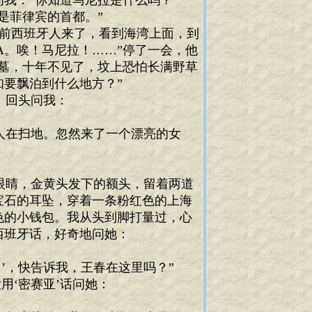
我：“你知道马尼拉是什么吗？”
是菲律宾的首都。”
前西班牙人来了，看到海湾上面，到
A。唉！马尼拉！……”停了一会，他
墓，十年不见了，坟上恐怕长满野草
要飘泊到什么地方？”
，回头问我：
人在扫地。忽然来了一个漂亮的女
眼睛，金黄头发下的额头，留着两道
宝石的耳坠，穿着一条粉红色的上海
色的小钱包。我从头到脚打量过，心
西班牙话，好奇地问她：
’，快告诉我，王春在这里吗？”
用‘密赛亚’话问她：