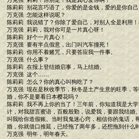
万克强 莉莉！你别走！我是真心爱你啊！
陈莉莉 别花言巧语了，你爱的是金钱，爱的是你自己
万克强 怎能这样说呢？
陈莉莉 我说错了？你除了爱自己，对别人全是利用
万克强 莉莉，我对你可是一片真心呀！
陈莉莉 好个一片真心！
万克强 要有半点假意，出门叫汽车撞死！
陈莉莉 你用不着赌咒，只要答应我一件事。
万克强 什么事？
陈莉莉 在报上登结婚启事，马上结婚。
万克强 这个……
陈莉莉 怎么？你的真心叫狗吃了？
万克强 现在是秋收季节，秋冬是土产生意的旺季，
婚，你不是要看日本樱花吗？
陈莉莉 我不再上你的当了！三年前，你知道我是大
计，对我甜言蜜语，百般殷勤，说爱我，要跟我结婚
叫我给你造假账。当时我鬼迷心窍，相信你的鬼话，
婚，你就借口推延，已经拖了两年多，还想拖到什么
万克强 明年，明年春天。