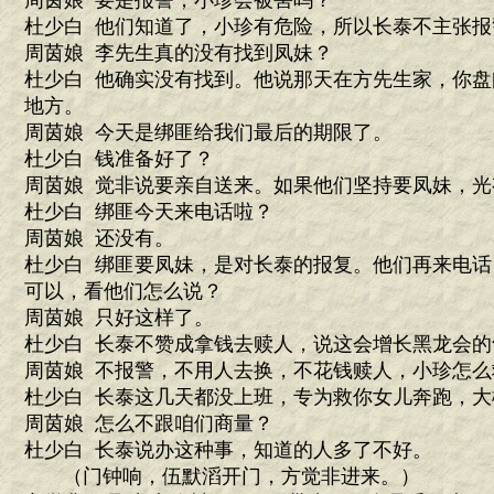
周茵娘 要是报警，小珍会被害吗？
杜少白 他们知道了，小珍有危险，所以长泰不主张报
周茵娘 李先生真的没有找到凤妹？
杜少白 他确实没有找到。他说那天在方先生家，你
地方。
周茵娘 今天是绑匪给我们最后的期限了。
杜少白 钱准备好了？
周茵娘 觉非说要亲自送来。如果他们坚持要凤妹，光
杜少白 绑匪今天来电话啦？
周茵娘 还没有。
杜少白 绑匪要凤妹，是对长泰的报复。他们再来电
可以，看他们怎么说？
周茵娘 只好这样了。
杜少白 长泰不赞成拿钱去赎人，说这会增长黑龙会的
周茵娘 不报警，不用人去换，不花钱赎人，小珍怎么
杜少白 长泰这几天都没上班，专为救你女儿奔跑，大
周茵娘 怎么不跟咱们商量？
杜少白 长泰说办这种事，知道的人多了不好。
（门钟响，伍默滔开门，方觉非进来。）