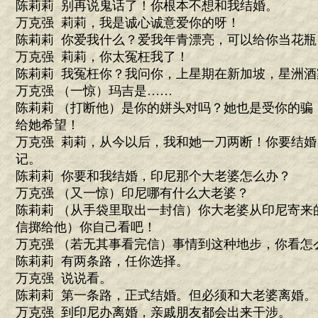
陈莉莉 别再说鬼话了！你根本不想和我结婚。
万克强 莉莉，我是诚心诚意爱你的呀！
陈莉莉 你爱我什么？爱我年青漂亮，可以给你当花
万克强 莉莉，你太冤枉我了！
陈莉莉 我冤枉你？我问你，上星期在新加坡，星洲
万克强 （一惊）玛吉是……
陈莉莉 （打断他）是你的姘头对吗？她也是受你的骗
给她希望！
万克强 莉莉，从今以后，我和她一刀两断！你要结
记。
陈莉莉 你要和我结婚，印尼那个大老婆怎么办？
万克强 （又一惊）印尼哪有什么大老婆？
陈莉莉 （从手袋里取出一封信）你大老婆从印尼寄来
信掷给他）你自己看吧！
万克强 （若无其事看完信）事情到这种地步，你看怎
陈莉莉 有两条路，任你选择。
万克强 说说看。
陈莉莉 第一条路，正式结婚。但必须和大老婆离婚。
万克强 到印尼办离婚，亲戚朋友都会出来干涉。