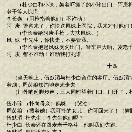
（杜少白和小咪，架着吓瘫了的小珍出门。阿庚将
老千等人惊慌。）
李长泰 （用枪指着他们）不许动！
阿 庚 警察来了，你快送凤妹上医院，我来对付他们
（李长泰给阿庚手枪，去扶凤妹。）
凤 妹 李先生，你快走，不要管我。
（李长泰抱起凤妹匆匆出门。警车声大响。麦老千
阿 庚 都不准动！谁动我打死谁！
十四
（当天晚上，伍默滔与杜少白合住的客厅。伍默滔
着烟，周茵娘焦灼地走来走去。
（门外响起脚步声，三人同时望着门口。门开了，
伍小珍 （扑向母亲）妈咪！（哭泣）
周茵娘 （搂着她）我可怜的女儿，你可回来了！（擦
伍默滔 杜先生，李先生他们呢？
杜少白 长泰还在跟麦老千格斗，他叫我们先跑。