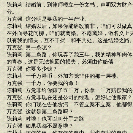
陈莉莉 结婚前，到律师楼立一份文书，声明双方财
分。
万克强 这分明是要我的一半产业。
陈莉莉 结婚以后，如果你能痛改前非，咱们可以做
在外面寻花问柳，咱们就离婚。不愿离婚，做名义上
以有我的情夫，互不干扰，和平共处。这是结婚之路
万克强 另一条呢？
陈莉莉 第二条路，你玩弄了我三年，我的精神和肉
的青春，这是无法挽回的损失，必须由你赔偿。
万克强 你要多少钱？
陈莉莉 一千万港币，外加方觉非住的那一层楼。
万克强 一千万，你要我的命！
陈莉莉 方觉非给你赚了五千万，你拿一千万赔偿我
万克强 方觉非现在还是公司的经理，怎好让他搬家？
陈莉莉 你们现在告他贪污，不管立案不立案，他都得
万克强 这就是第二条路吗？
陈莉莉 对啦！也可以叫分手之路。
万克强 如果我都不愿意啦？