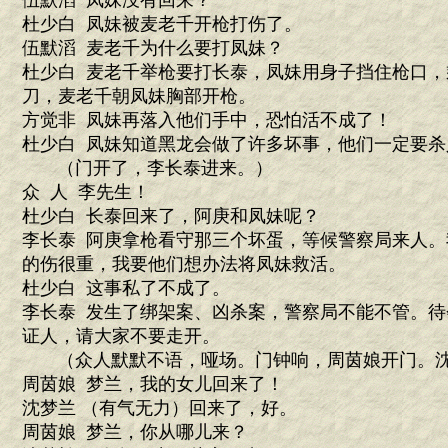
伍默滔 凤妹没有回来？
杜少白 凤妹被麦老千开枪打伤了。
伍默滔 麦老千为什么要打凤妹？
杜少白 麦老千举枪要打长泰，凤妹用身子挡住枪口
刀，麦老千朝凤妹胸部开枪。
方觉非 凤妹再落入他们手中，恐怕活不成了！
杜少白 凤妹知道黑龙会做了许多坏事，他们一定要杀
（门开了，李长泰进来。）
众 人 李先生！
杜少白 长泰回来了，阿庚和凤妹呢？
李长泰 阿庚拿枪看守那三个坏蛋，等候警察局来人
的伤很重，我要他们想办法将凤妹救活。
杜少白 这事私了不成了。
李长泰 发生了绑架案、凶杀案，警察局不能不管。
证人，请大家不要走开。
（众人默默不语，哑场。门钟响，周茵娘开门。沈
周茵娘 梦兰，我的女儿回来了！
沈梦兰 （有气无力）回来了，好。
周茵娘 梦兰，你从哪儿来？