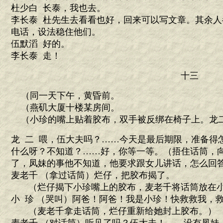
杜少白 长泰，我也去。
李长泰 杜先生去看看也好，回来可以写文章。其余
电话，设法稳住他们。
伍默滔 好的。
李长泰 走！
十三
（同一天下午，黄昏前。
（燕矶大厦十楼某房间。
（小珍的嘴上贴着胶布，双手被反绑在椅子上。龙
龙 二 喂，伍大夫吗？……今天是最后期限，准备得
什么呀？不知道？……好，你等一等。（捂住话筒，
了，凤妹的事他不知道，他要求跟女儿讲话，怎么回
麦老千 （拿过话筒）烂仔，把胶布揭了。
（烂仔揭下小珍嘴上的胶布，麦老千将话筒放在小
小 珍 （哭叫）阿爸！阿爸！我是小珍！快救救我，
（麦老千拿走话筒，烂仔重新给她封上胶布。）