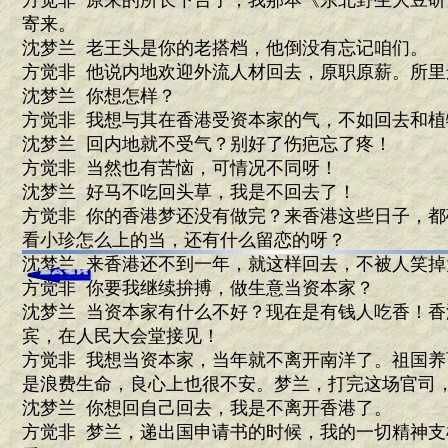
方觉非 原来的所长下台了，我那本《东北野生大豆
寄来。
沈梦兰 老王头是你的老搭档，他倒没有忘记咱们。
方觉非 他说内地欢迎外流人材回去，原职原薪。所
沈梦兰 你想怎样？
方觉非 我想与其在香港受资本家的气，不如回去和植
沈梦兰 回内地就不受气？别好了伤疤忘了疼！
方觉非 当然也有苦恼，可情况不同呀！
沈梦兰 好马不吃回头草，我是不回去了！
方觉非 你的香港梦还没有做完？来香港这些日子，
看小珍怎么上的当，还有什么留恋的呀？
沈梦兰 来香港还不到一年，就这样回去，不被人笑
方觉非 你要我继续拚搏，做生意当资本家？
沈梦兰 当资本家有什么不好？现在是有钱人吃香！
宾，在人民大会堂接见！
方觉非 我想当资本家，当年就不离开南洋了。祖国
是浪费生命，良心上也很不安。梦兰，打完这场官司
沈梦兰 你想回自己回去，我是不离开香港了。
方觉非 梦兰，递出国申请书的时候，我的一切精神