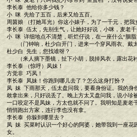
小 咪 麦老千只叫我把小珍带到“鱼蛋档”，没有说要
李长泰 他给你多少钱？
小 咪 先给了五百，后来又给五百。
周茵娘 （打她耳光）你这小婊子，为了一千元，把我
李长泰 伍太，先别生气，让她好好说，小咪，麦老
小 咪 详细地点不清楚，听烂仔说，在一座什么“胭脂
（门钟响，杜少白开门，进来一个穿风雨衣、戴太
杜少白 先生，您找谁呀？
（来人摘下墨镜，扯下小胡，脱掉风衣，露出花衬
李长泰 （惊呼）凤妹！
方觉非 巧凤！
李长泰 凤妹！你跑到哪儿去了？怎么这身打扮？
凤 妹 下雨那天，伍太盘问我，要看身份证。我的身
敢拿出来，只好说丢了。晚上方太又盘问我，说小珍
一口咬定不是凤妹，方太也就不问了。我明知是麦老
悄悄跑出方家，连行李也没有拿。
李长泰 你躲到哪里去？
凤 妹 买菜时认识一个好心的阿婆，她带我到一座花
女。