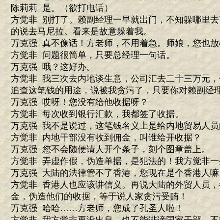
陈莉莉 是。（欲打电话）
方觉非 别打了。赖副经理一早就出门，不知躲哪里
的说去马尼拉。看来是故意躲着我。
万克强 真不像话！方老师，不用着急。师娘，您也
方觉非 问题很简单，只要总经理一句话。
万克强 哦？这好办。
方觉非 我三次去内地谈生意，公司汇去二十三万元
追查这笔钱的用途，说被我贪污了，只要你对赖副经
万克强 哎呀！您没有给他收据呀？
方觉非 每次收到银行汇款，我都签了收据。
万克强 我不是说过，这笔钱名义上是给内地贸易人
方觉非 内地干部没有收到佣金，叫谁给开收据？
万克强 您不会随便请人开个条子，刻个图章盖上。
方觉非 弄虚作假，伪造单据，是犯法的！我方觉非
万克强 大陆的法律管不了香港，您现在是个香港人嘛
方觉非 香港人也应该讲信义。再说大陆的外贸人员
金，伪造他们的收据，等于说人家贪污受贿！
万克强 哈哈……方老师，您成了孔圣人啦！