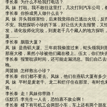
李长泰 为什么不给我打电话？
凤 妹 打啦。我不敢往这里打，几次打到汽车公司，
李长泰 你扮成男人做什么去？
凤 妹 开头我很害怕，后来我觉得自己逃出火坑，反
不安。我想探听小珍的下落，好让伍大夫去报警，又
发，请化妆师化完妆，到麦老千几个藏人的地方探听
厦……
李长泰 胭脂大厦？
凤 妹 是燕矶大厦。三年前我偷渡过来，蛇头领我到
那座大楼，果然小珍被他们藏在楼上。伍太，你们快
李长泰 报警耽误时间，还可能走漏消息。我们自己
晚。
周茵娘 怎样救出小珍？
李长泰 你们都不要去。凤妹，他们在燕矶大厦有多少
凤 妹 平时是麦老千、龙二和烂仔住在那里。有时也
将。
李长泰 走！凤妹你带路！
伍默滔 李先生一人去，恐怕寡不敌众啊！
李长泰 楼下有司机工会两部小车，车上还有两个朋