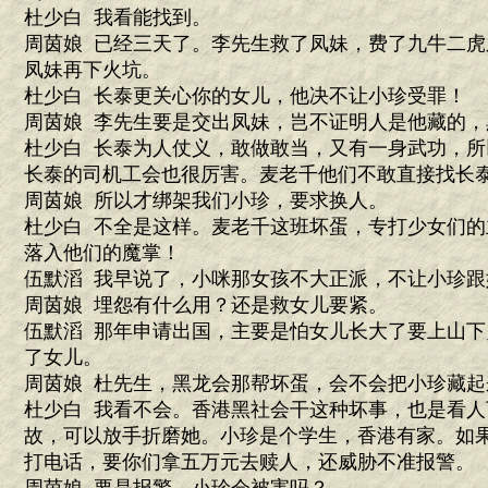
杜少白 我看能找到。
周茵娘 已经三天了。李先生救了凤妹，费了九牛二
凤妹再下火坑。
杜少白 长泰更关心你的女儿，他决不让小珍受罪！
周茵娘 李先生要是交出凤妹，岂不证明人是他藏的
杜少白 长泰为人仗义，敢做敢当，又有一身武功，
长泰的司机工会也很厉害。麦老千他们不敢直接找长
周茵娘 所以才绑架我们小珍，要求换人。
杜少白 不全是这样。麦老千这班坏蛋，专打少女们
落入他们的魔掌！
伍默滔 我早说了，小咪那女孩不大正派，不让小珍
周茵娘 埋怨有什么用？还是救女儿要紧。
伍默滔 那年申请出国，主要是怕女儿长大了要上山
了女儿。
周茵娘 杜先生，黑龙会那帮坏蛋，会不会把小珍藏
杜少白 我看不会。香港黑社会干这种坏事，也是看
故，可以放手折磨她。小珍是个学生，香港有家。如
打电话，要你们拿五万元去赎人，还威胁不准报警。