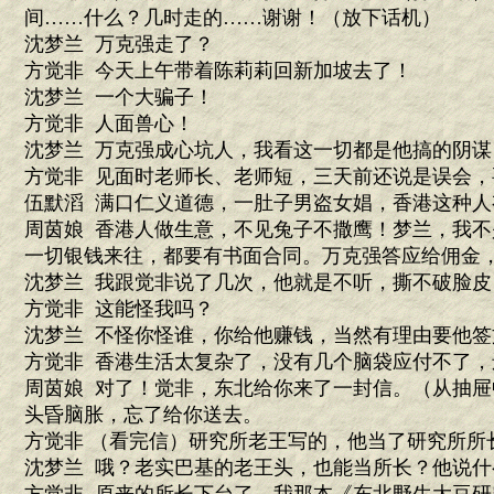
间……什么？几时走的……谢谢！（放下话机）
沈梦兰 万克强走了？
方觉非 今天上午带着陈莉莉回新加坡去了！
沈梦兰 一个大骗子！
方觉非 人面兽心！
沈梦兰 万克强成心坑人，我看这一切都是他搞的阴谋
方觉非 见面时老师长、老师短，三天前还说是误会
伍默滔 满口仁义道德，一肚子男盗女娼，香港这种人
周茵娘 香港人做生意，不见兔子不撒鹰！梦兰，我
一切银钱来往，都要有书面合同。万克强答应给佣金
沈梦兰 我跟觉非说了几次，他就是不听，撕不破脸
方觉非 这能怪我吗？
沈梦兰 不怪你怪谁，你给他赚钱，当然有理由要他签
方觉非 香港生活太复杂了，没有几个脑袋应付不了，
周茵娘 对了！觉非，东北给你来了一封信。（从抽
头昏脑胀，忘了给你送去。
方觉非 （看完信）研究所老王写的，他当了研究所所
沈梦兰 哦？老实巴基的老王头，也能当所长？他说什