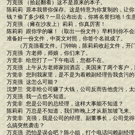
万克强 （拾起翻看）这不是原来的本子。
陈莉莉 原本我替你保存。这是特意为你复制的，让
钱？偷了多少税？一旦公布出去，你将名誉扫地！生
万克强 （瘫在沙发上）莉莉，你真厉害！
陈莉莉 跟你学的嘛！（取出一份文件）早料到你不
准备好一份文件，中英文对照，你签个名就成了。
（万克强看文件。门钟响，陈莉莉收起文件，开门
万克强 方老师，师娘，你们来了。
方觉非 给您打了一下午电话，您都不在。
万克强 上午从方老师家回酒店，美国来了两个客户
方觉非 您到我家里，是不是为着赖副经理告我贪污的
万克强 这怎么可能？
沈梦兰 觉非给公司赚了大钱，公司反而告他贪污，太
万克强 我一点也不知道。
方觉非 您是公司的总经理，这样大事能不知道？
陈莉莉 万总是不知道，我们昨晚上才从新加坡飞来。
方觉非 克强，我是公司的经理、副董事长，公司觉
么搞突然袭击？
万克强 恐怕是误会吧？陈小姐，打个电话问赖副经