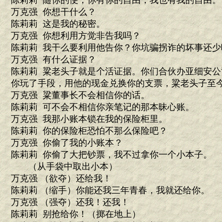
陈莉莉 随你的便，你有你的自由，我也有我的自由。
万克强 你想干什么？
陈莉莉 这是我的秘密。
万克强 你想利用方觉非告我吗？
陈莉莉 我干么要利用他告你？你坑骗拐诈的坏事还少
万克强 有什么证据？
陈莉莉 粱老头子就是个活证据。你们合伙办亚细安
你玩了手段，用他的现金兑换你的支票，粱老头子至
万克强 粱董事长不会相信你的话。
陈莉莉 可不会不相信你亲笔记的那本昧心账。
万克强 我那小账本锁在我的保险柜里。
陈莉莉 你的保险柜恐怕不那么保险吧？
万克强 你偷了我的小账本？
陈莉莉 你偷了大把钞票，我不过拿你一个小本子。
（从手袋中取出小本）
万克强 （欲夺）还给我！
陈莉莉 （缩手）你能还我三年青春，我就还给你。
万克强 （强夺）还我！还我！
陈莉莉 别抢给你！（掷在地上）