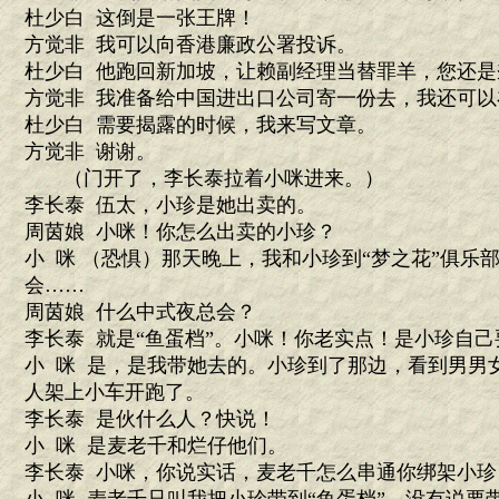
杜少白 这倒是一张王牌！
方觉非 我可以向香港廉政公署投诉。
杜少白 他跑回新加坡，让赖副经理当替罪羊，您还是
方觉非 我准备给中国进出口公司寄一份去，我还可
杜少白 需要揭露的时候，我来写文章。
方觉非 谢谢。
（门开了，李长泰拉着小咪进来。）
李长泰 伍太，小珍是她出卖的。
周茵娘 小咪！你怎么出卖的小珍？
小 咪 （恐惧）那天晚上，我和小珍到“梦之花”俱乐
会……
周茵娘 什么中式夜总会？
李长泰 就是“鱼蛋档”。小咪！你老实点！是小珍自
小 咪 是，是我带她去的。小珍到了那边，看到男男
人架上小车开跑了。
李长泰 是伙什么人？快说！
小 咪 是麦老千和烂仔他们。
李长泰 小咪，你说实话，麦老千怎么串通你绑架小珍