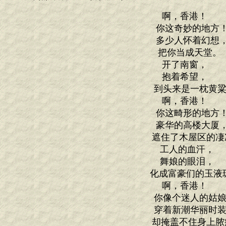
啊，香港！
你这奇妙的地方
多少人怀着幻想
把你当成天堂
开了南窗，
抱着希望，
到头来是一枕黄粱
啊，香港！
你这畸形的地方
豪华的高楼大厦
遮住了木屋区的凄
工人的血汗，
舞娘的眼泪，
化成富豪们的玉液
啊，香港！
你像个迷人的姑娘
穿着新潮华丽时装
却掩盖不住身上脓