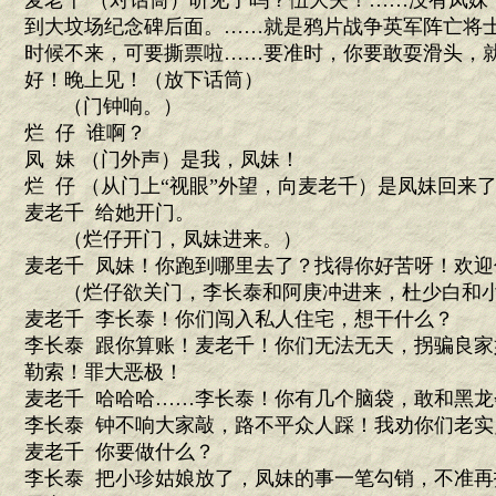
麦老千 （对话筒）听见了吗？伍大夫！……没有凤妹
到大坟场纪念碑后面。……就是鸦片战争英军阵亡将
时候不来，可要撕票啦……要准时，你要敢耍滑头，
好！晚上见！（放下话筒）
（门钟响。）
烂 仔 谁啊？
凤 妹 （门外声）是我，凤妹！
烂 仔 （从门上“视眼”外望，向麦老千）是凤妹回来
麦老千 给她开门。
（烂仔开门，凤妹进来。）
麦老千 凤妹！你跑到哪里去了？找得你好苦呀！欢迎
（烂仔欲关门，李长泰和阿庚冲进来，杜少白和小
麦老千 李长泰！你们闯入私人住宅，想干什么？
李长泰 跟你算账！麦老千！你们无法无天，拐骗良
勒索！罪大恶极！
麦老千 哈哈哈……李长泰！你有几个脑袋，敢和黑
李长泰 钟不响大家敲，路不平众人踩！我劝你们老
麦老千 你要做什么？
李长泰 把小珍姑娘放了，凤妹的事一笔勾销，不准再