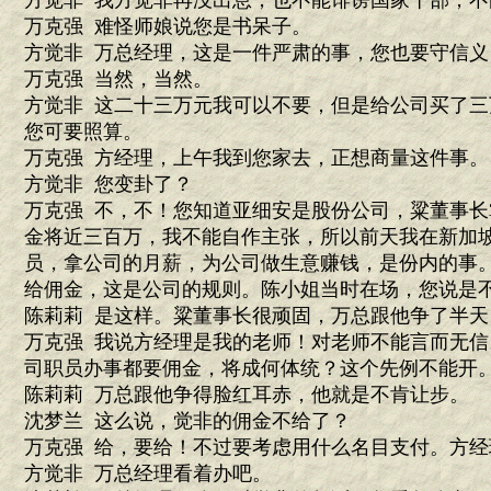
方觉非 我方觉非再没出息，也不能诽谤国家干部，
万克强 难怪师娘说您是书呆子。
方觉非 万总经理，这是一件严肃的事，您也要守信义
万克强 当然，当然。
方觉非 这二十三万元我可以不要，但是给公司买了
您可要照算。
万克强 方经理，上午我到您家去，正想商量这件事。
方觉非 您变卦了？
万克强 不，不！您知道亚细安是股份公司，粱董事
金将近三百万，我不能自作主张，所以前天我在新加
员，拿公司的月薪，为公司做生意赚钱，是份内的事
给佣金，这是公司的规则。陈小姐当时在场，您说是
陈莉莉 是这样。粱董事长很顽固，万总跟他争了半天
万克强 我说方经理是我的老师！对老师不能言而无
司职员办事都要佣金，将成何体统？这个先例不能开
陈莉莉 万总跟他争得脸红耳赤，他就是不肯让步。
沈梦兰 这么说，觉非的佣金不给了？
万克强 给，要给！不过要考虑用什么名目支付。方经
方觉非 万总经理看着办吧。