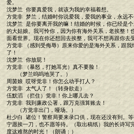
爱。
沈梦兰 你要真爱我，就该为我的幸福着想。
方觉非 梦兰，结婚时你说爱我，爱我的事业，永远不
沈梦兰 是你要离开我的嘛！结婚的时候，你已经是
的大姑娘。我可怜你，因为你有海外关系，老挨整！
面看世界。现在你还想回去挨整，我可不想再跟你去
方觉非 （感到受侮辱）原来你爱的是海外关系，跟我
了！
沈梦兰 你放屁！
方觉非 （暴怒，打她耳光）真不要脸！
（梦兰呜呜地哭了。）
周茵娘 哎呀觉非！你怎么动手打人？
方觉非 太气人了！（转身欲走）
伍默滔 （拦住）觉非！你上哪儿去？
方觉非 我到廉政公署，跟万克强算账去！
（方觉非出门，哑场。）
杜少白 诸位！警察局要来录口供，现在还没有到。
宁愿挨一刀，也不愿等待。（取出稿纸）我的长诗写
度这难熬的时光！（朗诵：）