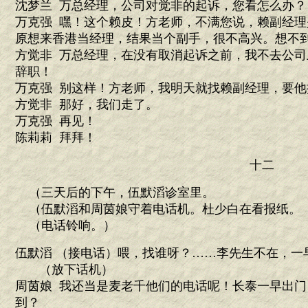
沈梦兰 万总经理，公司对觉非的起诉，您看怎么办？
万克强 嘿！这个赖皮！方老师，不满您说，赖副经
原想来香港当经理，结果当个副手，很不高兴。想不
方觉非 万总经理，在没有取消起诉之前，我不去公
辞职！
万克强 别这样！方老师，我明天就找赖副经理，要
方觉非 那好，我们走了。
万克强 再见！
陈莉莉 拜拜！
十二
（三天后的下午，伍默滔诊室里。
（伍默滔和周茵娘守着电话机。杜少白在看报纸。
（电话铃响。）
伍默滔 （接电话）喂，找谁呀？……李先生不在，一
（放下话机）
周茵娘 我还当是麦老千他们的电话呢！长泰一早出
到？