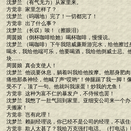
沈梦兰 （有气无力）从家里来。
方觉非 家里怎样了？
沈梦兰 （呜咽地）完了！一切都完了！
方觉非 出了什么事？
沈梦兰 （长叹）唉！（擦眼泪）
周茵娘 （倒杯咖啡给她）喝杯咖啡，慢慢说。
沈梦兰 （喝咖啡）下午我陪威廉斯游完水，给他擦过
喝水，我给他端可乐，他要喝酒，我给他倒威士忌。
块……
周茵娘 真会支使人！
沈梦兰 他说要休息，躺着叫我给他按摩。他那身肥
痛他那条神经，他喊了声“哎哟”！伸腿踢了我一脚！
受不了，顶了一句。他就叫我滚蛋！炒我的尤鱼！
方觉非 这种为富不仁的暴发户，不侍候也罢！
沈梦兰 我憋了一肚气回到家里。亚细安公司来一个
天搬家！
方觉非 岂有此理！
沈梦兰 赖副经理说，你已经不是公司的经理，不该住
方觉非 欺人太甚了？我给万克强打电话。（打电话）