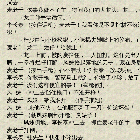
局去！
麦老千 这事我做不了主，得问我们的大龙头。龙二，
（龙二伸手拿话筒。）
李长泰 （按住话机）麦老千！我看你是不见棺材不落
绑！
（杜少白为小珍松绑，小咪揭去她嘴上的胶布。
麦老千 龙二！烂仔！给我上！
（龙二上前，被阿庚拦住，二人扭打。烂仔亮出刀
膊，一拳将烂仔打翻。凤妹拾起落地的刀子，藏在身
麦老千 （拔出手枪）都不准动！李长泰！放聪明点！
李长泰 你敢开枪，警察马上就到。你放了小珍，放了
麦老千 没有这样便宜的事！（举枪欲打）
凤 妹 （冲上去挡住枪口）不准开枪！
麦老千 凤妹！给我滚开！（伸手推她）
凤 妹 （乘他不防，在他腹部刺了一刀）你这坏蛋！
麦老千 （朝凤妹胸部开枪）臭婊子！
（凤妹倒地。李长泰冲上去，抓住麦老千的手，朝
麦老千打倒。）
李长泰 杜先生！快带小珍出去。