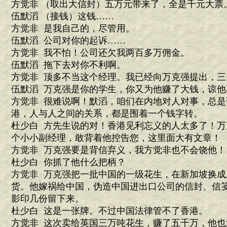
方觉非 （取出大信封）五万元带来了，全是千元大票
伍默滔 （接钱）这钱……
方觉非 是我自己的，尽管用。
伍默滔 公司对你的起诉……
方觉非 我不怕！公司还欠我两百多万佣金。
伍默滔 拖下去对你不利啊。
方觉非 顶多不当这个经理。我已经向万克强提出，
伍默滔 万克强是你的学生，你又为他赚了大钱，谅他
方觉非 很难说啊！默滔，咱们在内地对人对事，总
港，人与人之间的关系，都是围着一个钱字转。
杜少白 方先生说的对！香港见利忘义的人太多了！
个小小副经理，敢背着他控告您，这里面大有文章！
方觉非 万克强要是背信弃义，我方觉非也不会饶他！
杜少白 你抓了他什么把柄？
方觉非 万克强把一批中国的一级花生，在新加坡换
货。他嫁祸给中国，伪造中国进出口公司的信封、信
影印几份留下来。
杜少白 这是一张牌。不过中国法律管不了香港。
方觉非 这次卖给英国三万吨花生，赚了五千万，他也