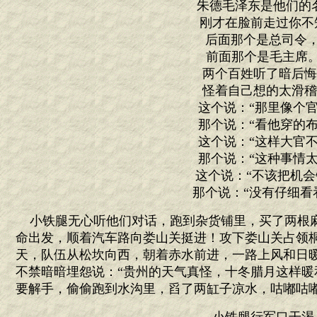
朱德毛泽东是他们的
刚才在脸前走过你不
后面那个是总司
前面那个是毛主席
两个百姓听了暗后
怪着自己想的太滑
这个说：“那里像个官
那个说：“看他穿的布
这个说：“这样大官不
那个说：“这种事情太
这个说：“不该把机会
那个说：“没有仔细看看
小铁腿无心听他们对话，跑到杂货铺里，买了两根
命出发，顺着汽车路向娄山关挺进！攻下娄山关占领
天，队伍从松坎向西，朝着赤水前进，一路上风和日
不禁暗暗埋怨说：“贵州的天气真怪，十冬腊月这样暖
要解手，偷偷跑到水沟里，舀了两缸子凉水，咕嘟咕