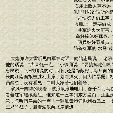
藏在石头崖下不做
石崖上敌人离不远
叽哩哇啦说话听的
“赶快努力做工事
今晚上一定要做成
“共军炮火太厉害
垒好掩体好藏身。
“哨兵好好看着点
防备红军的‘水马’过
大炮弹许大雷听见白军在对话，向隋忠民说：“老班
他的话说：“声音低一点。”小铁腿说：“要搞掉他们
忠民说：“小铁腿说的对，咱们还是隐蔽好，等后面的
长向江南面报告胜利上岸，划着洋火。因为怕暴露目
员疏忽，没有看见，白叫大家替他们着急。
寒风一阵阵的吹着，波浪滚滚地吼叫，像千军万马
看着红军继续渡江。谁知道一直等到东方发白，江里
急，忽听南岸轰的一声！一颗迫击炮弹抛到石崖上。
三只竹筏子，迎着波浪向北岸前进。