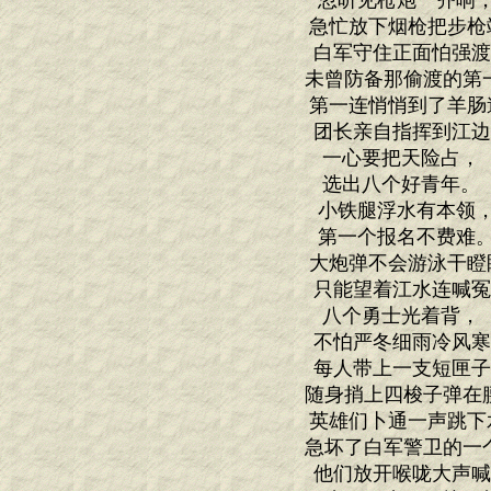
忽听见枪炮一齐
急忙放下烟枪把步枪
白军守住正面怕强
未曾防备那偷渡的第
第一连悄悄到了羊肠
团长亲自指挥到江
一心要把天险占
选出八个好青年
小铁腿浮水有本
第一个报名不费
大炮弹不会游泳干瞪
只能望着江水连喊
八个勇士光着背
不怕严冬细雨冷风
每人带上一支短匣
随身捎上四梭子弹在
英雄们卜通一声跳下
急坏了白军警卫的一
他们放开喉咙大声