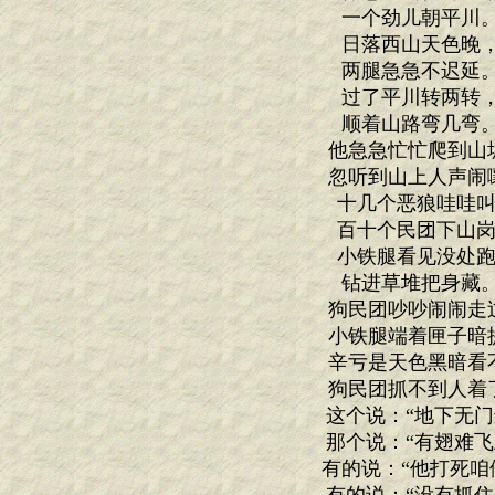
一个劲儿朝平川
日落西山天色晚
两腿急急不迟延
过了平川转两转
顺着山路弯几弯
他急急忙忙爬到山
忽听到山上人声闹
十几个恶狼哇哇叫
百十个民团下山岗
小铁腿看见没处跑
钻进草堆把身藏
狗民团吵吵闹闹走
小铁腿端着匣子暗
辛亏是天色黑暗看
狗民团抓不到人着
这个说：“地下无门进
那个说：“有翅难飞上
有的说：“他打死咱们