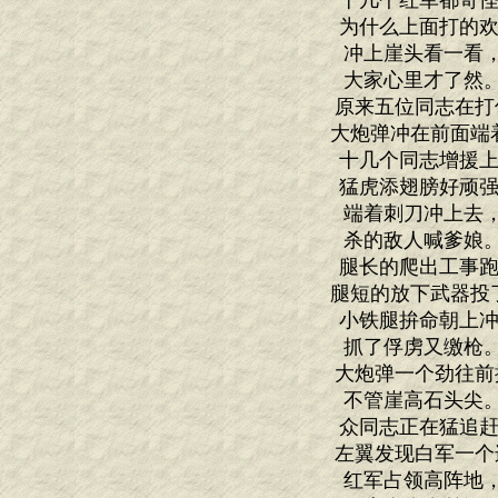
十几个红军都奇怪
为什么上面打的欢
冲上崖头看一看
大家心里才了然
原来五位同志在打
大炮弹冲在前面端
十几个同志增援上
猛虎添翅膀好顽强
端着刺刀冲上去
杀的敌人喊爹娘
腿长的爬出工事跑
腿短的放下武器投
小铁腿拚命朝上冲
抓了俘虏又缴枪
大炮弹一个劲往前
不管崖高石头尖
众同志正在猛追赶
左翼发现白军一个
红军占领高阵地