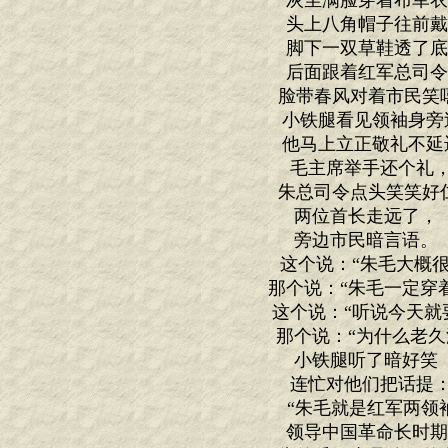
灰尘满脸穿着布军
头上八角帽子往前
脚下一双草鞋透了
后面跟着红军总司
脸带春风对着市民笑
小铁腿看见领袖身旁
他马上立正敬礼不延
毛主席举手还个
朱总司令点头笑笑好
两位首长走远了
旁边市民暗言语
这个说：“朱毛大概很
那个说：“朱毛一定穿着
这个说：“听说今天就要
那个说：“为什么老久
小铁腿听了暗好
连忙对他们把话
“朱毛就是红军两领
领导中国革命长时