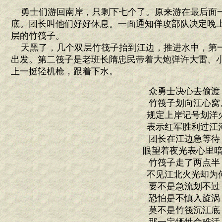
勇士们游回南岸，只剩下七个了。原来游在最后面
底。团长叫他们好好休息。一面通知佯攻部队决定晚
层的竹筏子。
天黑了，几个双层竹筏子抬到江边，推进水中，第
出发。第二筏子是老班长隋忠民带着大炮弹许大雷、
上一挺轻机枪，跟着下水。
众勇士决心去偷渡
竹筏子划向江心窝
规定上岸记号划洋
表示红军胜利过江
团长在江边急等待
眼望着夜光表心里暗
竹筏子走了两点半
不见江北火光却为
要不是急流划不过
恐怕是不慎入旋涡
莫不是竹筏沉江底