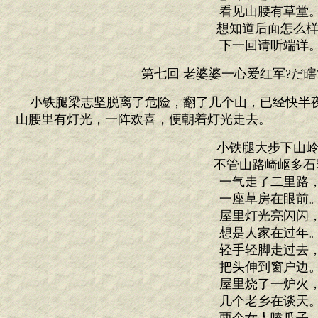
看见山腰有草堂
想知道后面怎么样
下一回请听端详
第七回 老婆婆一心爱红军?だ瞎
小铁腿梁志坚脱离了危险，翻了几个山，已经快半
山腰里有灯光，一阵欢喜，便朝着灯光走去。
小铁腿大步下山岭
不管山路崎岖多石
一气走了二里路
一座草房在眼前
屋里灯光亮闪闪
想是人家在过年
轻手轻脚走过去
把头伸到窗户边
屋里烧了一炉火
几个老乡在谈天