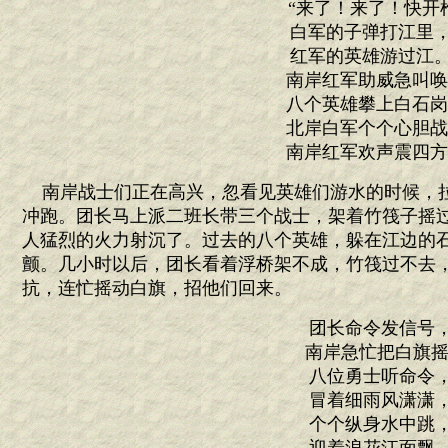
“来了！来了！快开
白军的子弹打江
红军的英雄游过
南岸红军助威急叫
八个英雄攀上白石
北岸白军个个心胆
南岸红军欢声震四
南岸战士们正在高兴，忽看见英雄们游水的时候，
冲跑。团长马上派二班长带三个战士，架着竹筏子摇
人猛烈的火力射沉了。过去的八个英雄，躲在江边的
颤。几小时以后，团长看着浮桥架不成，竹筏过不去
抗，连忙摇动白旗，招他们回来。
团长命令发信号
南岸急忙把白旗摇
八位勇士听命令
冒着细雨风潇潇
个个纵身水中跳