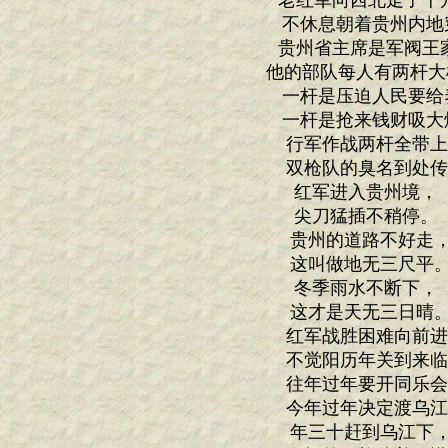
老红军向西北走了十
不休息朝着贵州内地
贵州省主席是军阀王
他的部队每人有两杆大
一杆是压迫人民要给
一杆是抢来钱财吸大
行军作战两杆全带
双枪队的臭名到处
红军进入贵州境
尖刀猛插不稍停
贵州的道路不好
这叫做地无三尺
冬季雨水不断下
这才是天无三日
红军战胜困难向前
不觉阳历年关到来
往年过年要开同乐
今年过年决定渡乌
年三十赶到乌江