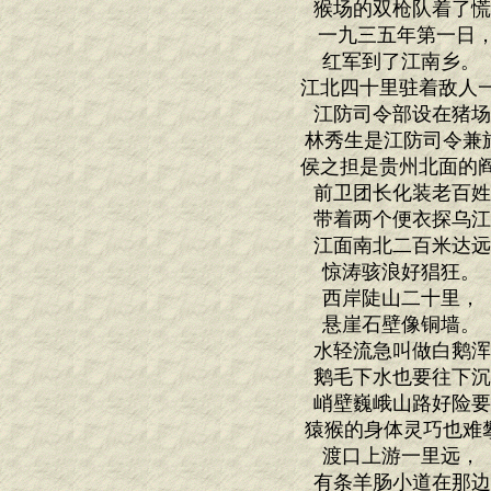
猴场的双枪队着了
一九三五年第一
红军到了江南乡
江北四十里驻着敌人
江防司令部设在猪
林秀生是江防司令兼
侯之担是贵州北面的
前卫团长化装老百
带着两个便衣探乌
江面南北二百米达
惊涛骇浪好猖狂
西岸陡山二十里
悬崖石壁像铜墙
水轻流急叫做白鹅
鹅毛下水也要往下
峭壁巍峨山路好险
猿猴的身体灵巧也难
渡口上游一里远
有条羊肠小道在那