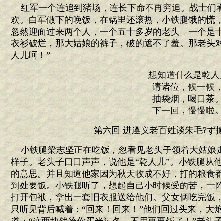
红军一个连追到猪场，连长下命不再穷追。战士们
欢。白军做下的晚饭，在锅里还滚热，小铁腿饿的慌
忽然迎面过来两个人，一个五十多岁的老头，一个是
衣衫破烂，那大姑娘的裤子，破的遮不了羞。那老头对
人儿呵！”
想知道什么是乾人
请诸位，候一候
抽袋烟，喝口茶
下一回，慢慢啦
第六回 进遵义老百姓谈朱毛?ず
小铁腿梁志坚正在吃饭，忽看见老头子领着大姑娘
样子。老头子口口声声，说他是“乾人儿”。小铁腿从
的意思。并且知道他家因为秋天收成不好，打的粮食
到处要饭。小铁腿听了，想起自己小时候受的苦，一
打开包袱，拿出一套旧衣服送给他们。父女俩吃完饭
只听见背后喊着：“回来！回来！”他们回过头来，大