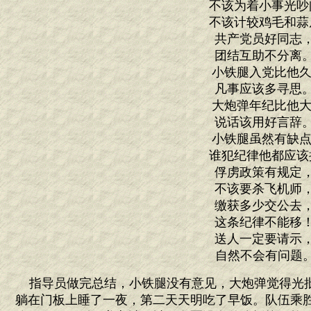
不该为着小事光吵
不该计较鸡毛和蒜
共产党员好同志
团结互助不分离
小铁腿入党比他久
凡事应该多寻思
大炮弹年纪比他大
说话该用好言辞
小铁腿虽然有缺点
谁犯纪律他都应该
俘虏政策有规定
不该要杀飞机师
缴获多少交公去
这条纪律不能移
送人一定要请示
自然不会有问题。
指导员做完总结，小铁腿没有意见，大炮弹觉得光
躺在门板上睡了一夜，第二天天明吃了早饭。队伍乘