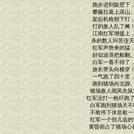
跑步进到陡壁下
攀藤拉葛上高山
架起机枪朝下打
打的敌人乱了摊
江南红军增援上
杀的数人叫苦连天
红军声势来的猛
好似波浪把船翻
白军一看不得了
旅长带头向梭穿
一气跑了四十里
跑到猪场向北蹿
猪场敌人闻风先鼠
红军没打一枪吓跑了
白军跑到猪场天不
不敢停下休息歇一
红军一个劲儿追的
黄昏前占了猪场心