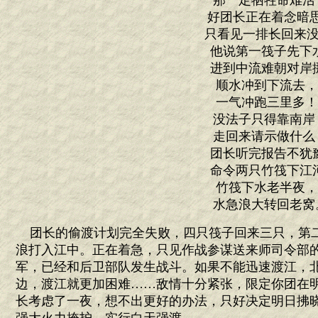
那一定牺牲命难活
好团长正在着念暗
只看见一排长回来没
他说第一筏子先下
进到中流难朝对岸
顺水冲到下流去
一气冲跑三里多
没法子只得靠南岸
走回来请示做什么
团长听完报告不犹
命令两只竹筏下江
竹筏下水老半夜
水急浪大转回老窝
团长的偷渡计划完全失败，四只筏子回来三只，第
浪打入江中。正在着急，只见作战参谋送来师司令部的
军，已经和后卫部队发生战斗。如果不能迅速渡江，
边，渡江就更加困难……敌情十分紧张，限定你团在明
长考虑了一夜，想不出更好的办法，只好决定明日拂