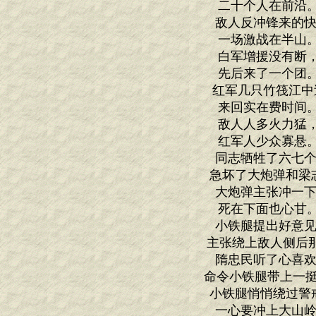
二十个人在前沿
敌人反冲锋来的快
一场激战在半山
白军增援没有断
先后来了一个团
红军几只竹筏江中
来回实在费时间
敌人人多火力猛
红军人少众寡悬
同志牺牲了六七个
急坏了大炮弹和梁
大炮弹主张冲一下
死在下面也心甘
小铁腿提出好意见
主张绕上敌人侧后那
隋忠民听了心喜欢
命令小铁腿带上一挺
小铁腿悄悄绕过警
一心要冲上大山岭