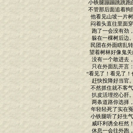
小铁腿蹦蹦跳跳跑
不管那后面追着狗
他看见山坡一片树
闷着头直往里面穿
跑了一会没有劲
躲在一棵树后边
民团在外面瞎乱转
望着树林好像鬼关
没有一个敢进去
只在外面乱开言
“看见了！看见了！
赶快投降好当官
不然抓住就不客气
扒皮活埋挖心肝
两条道路你选择
年轻轻死了实在冤
小铁腿听了好生气
威吓利诱全枉然
休息一会往外跑