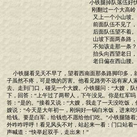
小铁腿掉队落伍好
刚翻过一个大高岭
又上一个小山坡
前面队伍不见了
后面队伍望不着
山坡下面两条路
不知该走那一条
抬头向西望老日
老日偏在西山腰
小铁腿看见天不早了，望着西南面那条路脚印多，
子虽然不疼，可是饿的厉害。他看见路旁不远有家人
去。走到门口，碰见一个大嫂。小铁腿问：“大嫂，队
下，回答：“上午过了两帮人，下午没见。你是红军吗
答：“是的。”接着又说：“大嫂，我走了一天没吃饭
嫂说：“今天是大年初一，刚焖好一锅白米饭，进来吃
给钱。要是白军，给钱也不愿给他们吃。”小铁腿随着
外咋咋呼呼！看见风头不对，站起来一看：门口站着
声喊道：“快举起双手，走出来！”