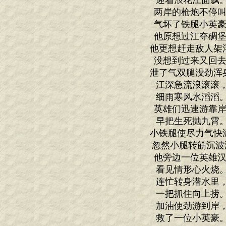
迎着浪花江面飘
两岸的枪炮不停叫
气坏了铁腿小英豪
他原想过江夺碉堡
他更想赶走敌人架
没想到过来又回去
泄了气双腿没劲浑
江深急流浪滚滚
细雨寒风水滔滔
英雄们迅速游靠岸
早把生死抛九霄
小铁腿使尽力气快
忽然小腿转筋沉波
他旁边一位英雄汉
看见情形心火烧
连忙转身潜水里
一把抓住向上捞
加油使劲游到岸
救了一位小英豪