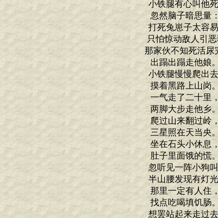
小铁腿有心叫他死
忽然脑子暗思量
打死兔崽子太容易
只怕惊动敌人引恶
那家伙不知死活尿
出蹋出蹋走他娘
小铁腿慢慢爬出去
摸着黑路上山岗
一气走了二十里
两脚大步走他乡
爬过山来翻过岭
三星照在天当央
坐在石头小休息
肚子里面饿的慌
忽听见一阵小狗叫
半山腰发现有灯光
那里一定有人住
找点吃喝填饥肠
想罢站起来走过去