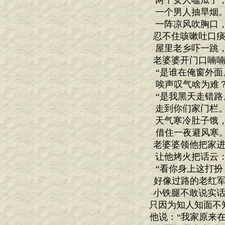
两个女人嗑瓜子
一个男人抽旱烟
一阵凉风吹胸口
忍不住咳嗽吐口痰
屋里老乡吓一跳
老婆婆开门口喃喃
“是谁在俺窗外面
唉声叹气啥为难？
“是我黑天走错路
走到你们家门栏
天气寒冷肚子饿
借住一夜避风寒。
老婆婆领他把家进
让他烤火把话云
“看你身上这打扮
好像过路的老红军
小铁腿不敢说实话
只因为知人知面不
他说：“我家原来在