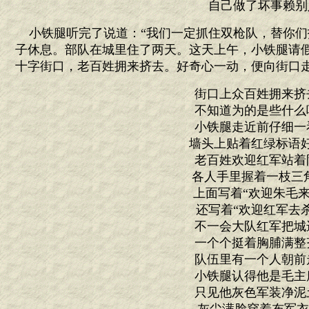
自己做了坏事赖别
小铁腿听完了说道：“我们一定抓住双枪队，替你们
子休息。部队在城里住了两天。这天上午，小铁腿请
十字街口，老百姓拥来挤去。好奇心一动，便向街口
街口上众百姓拥来挤
不知道为的是些什么
小铁腿走近前仔细一
墙头上贴着红绿标语
老百姓欢迎红军站着
各人手里握着一枝三
上面写着“欢迎朱毛来
还写着“欢迎红军去杀
不一会大队红军把城
一个个挺着胸脯满整
队伍里有一个人朝前
小铁腿认得他是毛主
只见他灰色军装净泥