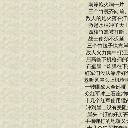
南岸炮火响一片
三个竹筏齐向前
敌人的炮火落在江
激起水柱冲了天
四枝竹篙被打断
战士使劲不迟延
三个竹筏子快靠岸
敌人火力集中打江
居高临下机枪扫的
石壁崖上炸弹往下
红军们没法靠岸好
忽听见崖头上机枪响
一转眼敌人全部哑
众红军冲上石崖冲
十几个红军使用猛
冲到崖上没有受阻
崖头上打的好厉害
手榴弹打的地覆又