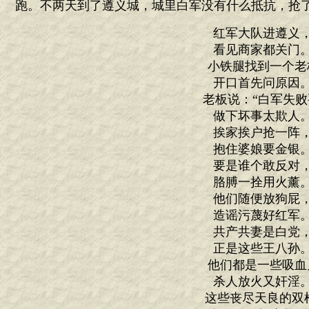
跑。不两天到了遵义城，城里白军没有什么抵抗，抢
红军大队进遵义
看见商家都关门
小铁腿找到一个老
开口首先问原因
老板说：“白军失败
做下坏事太欺人
挨家挨户抢一阵
抱住婆娘要金银
要是谁个敢反对
胳膊一拴用火薰
他们随便放狗屁
造谣污蔑好红军
共产共妻是白党
正是这些王八孙
他们都是一些吸血
杀人放火又奸淫
这些丧尽天良的双