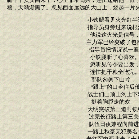
腿平平安安回来了，心里非常高兴，连忙递给他一缸
粮，天渐渐黑了。忽见西面远远的大山上，烧起一片
小铁腿看见火光红半
指导员身旁过来说根
他说这火光是信
主力军已经突破了包
指导员把情况说一
小铁腿听了心喜
忽听见传令要出
连忙把干粮全吃
部队匆匆下山岭
“跟上”的口令往后
战士们山顶山沟上下
挺着胸膛走的欢
天明突破第三道封锁
过完长征路上第三
队伍日夜兼程向前
一路上秋毫无犯美名