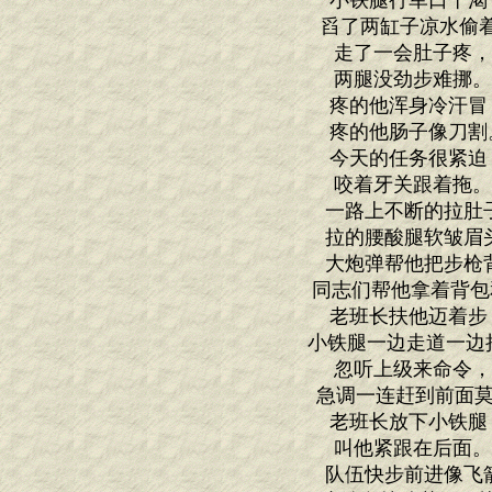
小铁腿行军口干渴
舀了两缸子凉水偷
走了一会肚子疼
两腿没劲步难挪
疼的他浑身冷汗冒
疼的他肠子像刀割
今天的任务很紧迫
咬着牙关跟着拖
一路上不断的拉肚
拉的腰酸腿软皱眉
大炮弹帮他把步枪
同志们帮他拿着背包
老班长扶他迈着步
小铁腿一边走道一边把
忽听上级来命令
急调一连赶到前面莫
老班长放下小铁腿
叫他紧跟在后面
队伍快步前进像飞