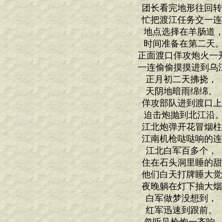
团长看完地形往回
忙把渡江任务交一
地点选择在羊肠
时间准备在第二
正面渡口佯攻炮火一
一连偷偷摸摸进到乌
正月初二天拂挠
天阴地暗雨绵绵
佯攻部队进到渡口
迫击炮抛到北江
江北炮弹开花冒烟
江南机枪哒哒响的
江北白军百多个
住在石头洞里睡的
他们白天打牌睡大
夜晚躺在灯下抽大
白军做梦没想到
红军迅速到跟前