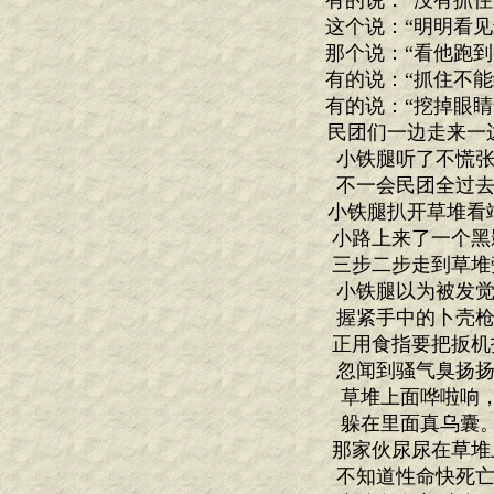
有的说：“没有抓住跑
这个说：“明明看见进
那个说：“看他跑到那
有的说：“抓住不能给
有的说：“挖掉眼睛开
民团们一边走来一
小铁腿听了不慌张
不一会民团全过去
小铁腿扒开草堆看
小路上来了一个黑
三步二步走到草堆
小铁腿以为被发觉
握紧手中的卜壳枪
正用食指要把扳机
忽闻到骚气臭扬扬
草堆上面哗啦响
躲在里面真乌囊
那家伙尿尿在草堆
不知道性命快死亡