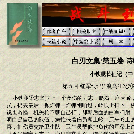
白刃文集/第五卷 诗
小铁腿长征记（中
第五回 红军“水马”渡乌江?び
小铁腿梁志坚扶上一个负伤的同志，爬着一座大岭
员，扔去最后一颗炸弹！炸弹刚响过，岭顶上扫下一
说也奇怪，机关枪不朝自己打，却朝后面的白军扫射
明白是自己的队伍，急忙扶着伤员爬上岭。原来岭上
喜，把伤员交给卫生队。卫生员帮他把负伤的耳朵上