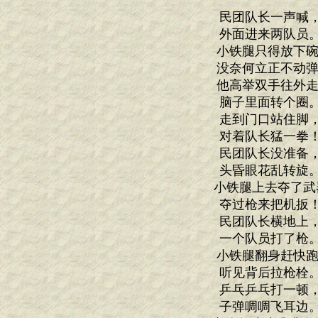
民团队长一声喊
外面进来两队员
小铁腿只得放下碗
没奈何立正不动弹
他高举双手往外走
脑子里面转个圈
走到门口站住脚
对着队长猛一拳
民团队长没准备
头昏眼花乱转旋
小铁腿上去夺了武
夺过枪来把机扳
民团队长横地上
一个队员打了枪
小铁腿翻身赶快跑
听见背后拉枪栓
乒乓乒乓打一顿
子弹啁啁飞耳边