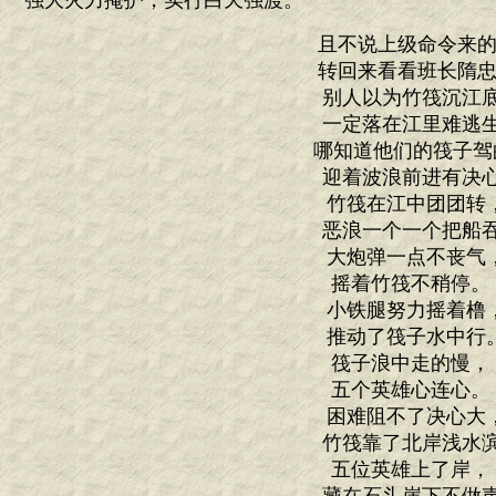
强大火力掩护，实行白天强渡。
且不说上级命令来的
转回来看看班长隋忠
别人以为竹筏沉江
一定落在江里难逃
哪知道他们的筏子驾
迎着波浪前进有决
竹筏在江中团团转
恶浪一个一个把船
大炮弹一点不丧气
摇着竹筏不稍停
小铁腿努力摇着橹
推动了筏子水中行
筏子浪中走的慢
五个英雄心连心
困难阻不了决心大
竹筏靠了北岸浅水
五位英雄上了岸