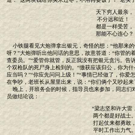
道：“这两块钱给你买米过冬，不用再要饭了！”老头
天下穷人最亲，
不分远和近！
都是一样受苦，
那能不心连心？
小铁腿看见大炮弹拿出银元，奇怪的想：“他那来的钱
呀？”大炮弹听出他问话的意思，故意答道：“你管的
查委员。”“爱管你就管，反正我没有把银元贪污。告
个双枪队的死尸身上检到的。“缴获应该归公，你为什
应当吗？”“你应先问问上级！”“事情已经做了，你爱
在争吵，老班长从屋里出来，说：“你们俩个又吵起来
晚上，开班务会的时候，指导员也来参加，同志们
员做结论说：
“梁志坚和许大雷
两个都是好战士
打起仗来都勇敢
平时工作出力气