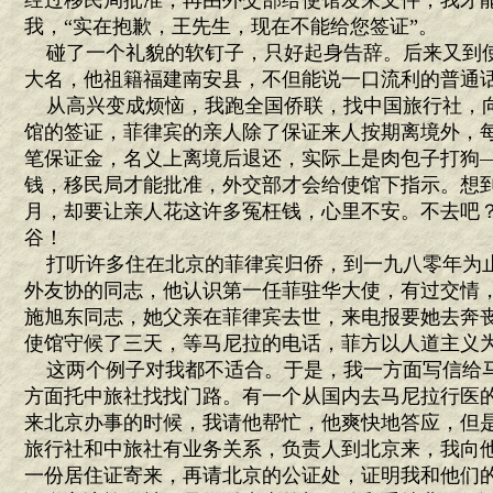
经过移民局批准，再由外交部给使馆发来文件，我才能
我，“实在抱歉，王先生，现在不能给您签证”。
碰了一个礼貌的软钉子，只好起身告辞。后来又到
大名，他祖籍福建南安县，不但能说一口流利的普通
从高兴变成烦恼，我跑全国侨联，找中国旅行社，
馆的签证，菲律宾的亲人除了保证来人按期离境外，
笔保证金，名义上离境后退还，实际上是肉包子打狗
钱，移民局才能批准，外交部才会给使馆下指示。想
月，却要让亲人花这许多冤枉钱，心里不安。不去吧
谷！
打听许多住在北京的菲律宾归侨，到一九八零年为
外友协的同志，他认识第一任菲驻华大使，有过交情
施旭东同志，她父亲在菲律宾去世，来电报要她去奔
使馆守候了三天，等马尼拉的电话，菲方以人道主义
这两个例子对我都不适合。于是，我一方面写信给
方面托中旅社找找门路。有一个从国内去马尼拉行医
来北京办事的时候，我请他帮忙，他爽快地答应，但
旅行社和中旅社有业务关系，负责人到北京来，我向
一份居住证寄来，再请北京的公证处，证明我和他们