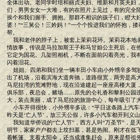
全体出动。老同学时培和丽贞夫妇、维新和月英夫妇
们，男男女女一大堆，有的在照片上见过，有的完全
挨个和我们握手、拥抱。那群不相识的孩子们，瞪大好
婆！”“三舅公！三妗妈！”一个个投进我们的怀抱，
帮。
我和老伴的脖子上，被套上茉莉花环。茉莉花本地名
情故事，传说是马拉加斯王子和马甘妲公主死后，在
它定为国花。几架照相机，不断在面前闪着亮光，我
闪着泪花。
姐姐、四弟和我们坐一辆丰田小车由小外甥辛多驾
出了机场，沿着滨海大道奔驰，道路很宽，两旁是高
马尼拉湾的荒滩野地，现在沿途建起一座座高楼大厦
俱乐部，夜总会，赌场……原先的仑礼沓和黎刹公园
大，装点美丽，成了马尼拉的旅游中心，每年吸引了
小车开得很快，小外甥辛多说：“平日这条路上汽车
昨天是‘亡人节’，放三天公假，许多小汽车都开到义山
我知道华侨说的“亡人节”，西方人叫“万圣节”，是
明节，家家户户都去上坟扫墓，甚是热闹。刚才在低
着帐篷、支着太阳伞，还当成逢集赶会，原来是祭祖