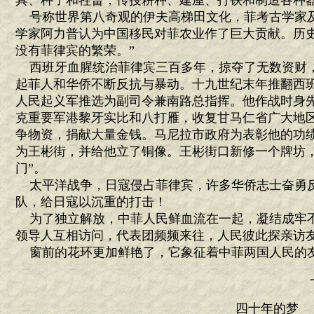
具、种子和牲畜；传授耕种、建屋、打铁和制造各种
号称世界第八奇观的伊夫高梯田文化，菲考古学家
学家阿力普认为中国移民对菲农业作了巨大贡献。历史
没有菲律宾的繁荣。”
西班牙血腥统治菲律宾三百多年，掠夺了无数资财
起菲人和华侨不断反抗与暴动。十九世纪末年推翻西
人民起义军推选为副司令兼南路总指挥。他作战时身
克重要军港黎牙实比和八打雁，收复甘马仁省广大地
争物资，捐献大量金钱。马尼拉市政府为表彰他的功
为王彬街，并给他立了铜像。王彬街口新修一个牌坊，
门”。
太平洋战争，日寇侵占菲律宾，许多华侨志士奋勇
队，给日寇以沉重的打击！
为了独立解放，中菲人民鲜血流在一起，凝结成牢
领导人互相访问，代表团频频来往，人民彼此探亲访
窗前的花环更加鲜艳了，它象征着中菲两国人民的
四十年的梦