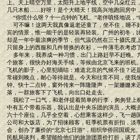
上。天上晴空万里，太阳升上地平线，空中几朵红云
几只木船……好呀！是个大晴天！我高兴地跑回房中
“你慌什么呀？十一点钟的飞机。”老伴嗔怪地说，“
可不嘛！这两天我真像返老还童了，坐不住，睡不
宾的情景，惟一能干的是轻装再轻装。广州的初冬，
却是一年中最凉爽的季节，但气温仍然在三十摄氏度
只留身上的西服和几件替换的衣衫，一件薄毛衣考虑
多年来，我养成一种习惯，出门上路赶早不赶晚。
个旅客，很快办好海关手续，等候由北京飞来的班机
飞机的影子，心里犯嘀咕：难道北京的气候不佳？还
常碰到晚点，耐心等待就是。今天和往常不同，使我
钟。快十二点钟，窗外传来一阵隆隆声，一架姗姗来
落，一群旅客下了飞机，向出口处走去。
我松了一口气，和老伴提着简单的行李，匆匆登上
中有五个带着乐器，我认出是中央乐团的演员，大概
六十个座位，几乎全空着，心想乘客这样少，飞一趟
公司和大饭店，为了招徕顾客，旺季机票有折扣，淡
会，创办了廉价的“北京七日游”，组织华侨回国观光
民航局谈判，希望能给他们的旅游团票价打折，谈了