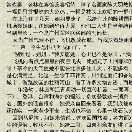
常欢喜。老林在宾馆设宴招待，请了名画家陈大羽教
一幅是昂首报晓的大公鸡，一幅是枝头上欢唱的一群
在上海住了几天，姐姐要走了。我给广州的陈耕国
机场接姐姐，送她到华侨大厦。他们二人也是当年结
当副局长，一个是广州军区联络部的副部长。
因为广州气候不佳，飞机改成夜航。当我扶着姐姐
“三弟，今生恐怕再难见面了。”
“别难过，姐姐，”我安慰她，心里也不是滋味，“我
飞机向着点点星星的夜空飞去，姐姐走了！回菲律
呀！寒冷的天气使她不能在北京多住几天，不能多看
是心满意足。她这一生除了菲律宾，只到过厦门和香
城市，游览故国的壮丽河山，看了许多文物古迹，而
十年浩劫，林彪和江青调动一切宣传机器，一而再
下》。香港、台湾和海外的报纸，多次登载这一消息
名，国外的谣言很多，她想亲自回来看看，我到底被
还结实，一家老少平安，生活也不错，心里一块石头
回到马尼拉，姐姐来信说，这次回国旅游，各方面对
生的误解，收获不小。她给二哥、四弟和亲友们讲了