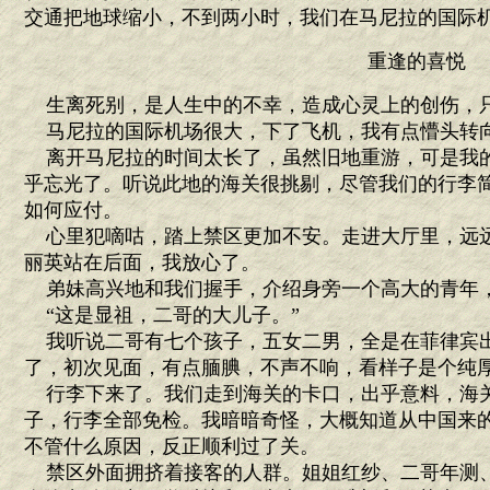
交通把地球缩小，不到两小时，我们在马尼拉的国际
重逢的喜悦
生离死别，是人生中的不幸，造成心灵上的创伤，
马尼拉的国际机场很大，下了飞机，我有点懵头转
离开马尼拉的时间太长了，虽然旧地重游，可是我
乎忘光了。听说此地的海关很挑剔，尽管我们的行李
如何应付。
心里犯嘀咕，踏上禁区更加不安。走进大厅里，远
丽英站在后面，我放心了。
弟妹高兴地和我们握手，介绍身旁一个高大的青年
“这是显祖，二哥的大儿子。”
我听说二哥有七个孩子，五女二男，全是在菲律宾
了，初次见面，有点腼腆，不声不响，看样子是个纯
行李下来了。我们走到海关的卡口，出乎意料，海
子，行李全部免检。我暗暗奇怪，大概知道从中国来
不管什么原因，反正顺利过了关。
禁区外面拥挤着接客的人群。姐姐红纱、二哥年测