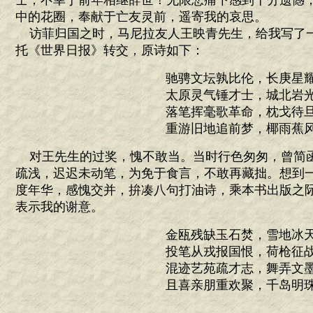
士，不幸于前年相继辞世！无限悲痛下感到十分遗憾
中的花圈，奉献于亡友灵前，遥寄我的哀思。
访菲归国之时，马尼拉友人王映青先生，给我写了
托《世界日报》转交，原诗如下：
驰骋文坛孰比伦，长庚星
太原灵气锤才士，城北岩
落笔挥毫歌革命，枕戈待
重游旧地追前梦，椰雨蕉
对王先生的过奖，愧不敢当。当时行色匆匆，曾简
疏浅，迟迟未动笔，为免于食言，不敢再藏拙。想到
度年华，感愧交并，拚凑八句打油诗，乘本书出版之
表示我的谢意。
金瓯残缺玉石焚，雪地冰
投笔从戎报国恨，荷枪征
混迹艺苑疏才志，舞弄文
且喜亲朋重欢聚，千岛明