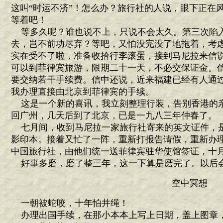
这叫“时运不济”！怎么办？旅行社的人说，眼下正在
等着吧！
等多久呢？谁也说不上，只说不会太久。第三次陷
去，岂不前功尽弃？等吧，又怕没完没了地拖着，考
实在受不了啦，准备收拾行李滚蛋，接到马尼拉来信
可以到菲律宾旅游，限期二十一天，不必交保证金。
要交纳若干手续费。信中还说，近来福建已经有人通
我办理直接由北京到菲律宾的手续。
这是一个新的喜讯，我立刻整理行装，告别香港的
回广州，几天后到了北京，已是一九八三年仲春了。
七月间，收到马尼拉一家旅行社寄来的英文证件，
影印本。接着又忙了一阵，重新打报告请假，重新办
中国旅行社，由他们统一送菲律宾驻华使馆签证，十
好事多磨，磨了整三年，这一下算是磨完了。以后
空中冥想
一朝被蛇咬，十年怕井绳！
办理出国手续，在那小本本上写上日期，盖上图章