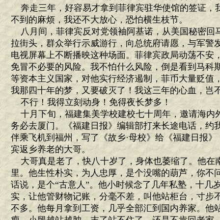
奔走三年，好容易才拿到菲律宾驻华使馆的签证，
不到的麻烦，我还不大放心，恐怕横生枝节。
八月间，菲律宾反对党领袖阿基诺，从美国秘密回
拉街头，群众举行示威游行，向总统府请愿，与军警
电视屏幕上不断播映这种场面。菲律宾政局动荡不安
免冒不必要的风险。我不怕什么风险，倒是看到马科
等资本主义国家，对他实行经济遏制，菲币大量贬值
我那四十年的梦，又要破灭了！我这三年的心血，岂
不行！我得立刻动身！免得夜长梦多！
十月下旬，福建集美学校建校七十周年，邀请海内
务必去厦门。《福建日报》编辑部打来长途电话，约
伴乘飞机到福州，写了《故乡·母校》给《福建日报》
宾返乡养老的大哥。
大哥真是老了，快八十岁了，身体也萎缩了。他在
里。他生性朴实，为人忠厚，是个没嘴的葫芦，你不
话说，是个“古意人”。他小时候念了几年私塾，十几
实，让他管财物记账，分毫不差，叫他站柜台，寸步
不多。他每月拿到工资，几乎全部汇到国内养家。他