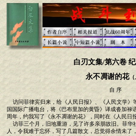
白刃文集/第六卷 
永不凋谢的花
（
自 序
访问菲律宾归来，给《人民日报》、《人民文学》
国国际广播电台，将《巴布里加的黄昏》译成沓加禄
周年，约我写了《永不凋谢的花》，同时在《人民日
访菲三个月，旧地重游，见了许多亲朋故旧。菲华
人，令我难于忘怀，写了几篇散文，总觉得余情未了