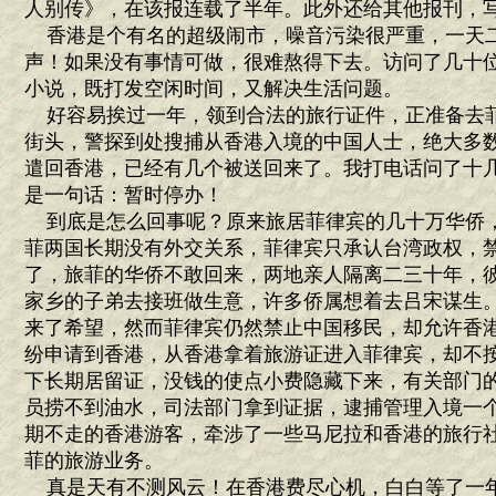
人别传》，在该报连载了半年。此外还给其他报刊，
香港是个有名的超级闹市，噪音污染很严重，一天
声！如果没有事情可做，很难熬得下去。访问了几十
小说，既打发空闲时间，又解决生活问题。
好容易挨过一年，领到合法的旅行证件，正准备去
街头，警探到处搜捕从香港入境的中国人士，绝大多
遣回香港，已经有几个被送回来了。我打电话问了十
是一句话：暂时停办！
到底是怎么回事呢？原来旅居菲律宾的几十万华侨
菲两国长期没有外交关系，菲律宾只承认台湾政权，
了，旅菲的华侨不敢回来，两地亲人隔离二三十年，
家乡的子弟去接班做生意，许多侨属想着去吕宋谋生
来了希望，然而菲律宾仍然禁止中国移民，却允许香
纷申请到香港，从香港拿着旅游证进入菲律宾，却不
下长期居留证，没钱的使点小费隐藏下来，有关部门
员捞不到油水，司法部门拿到证据，逮捕管理入境一
期不走的香港游客，牵涉了一些马尼拉和香港的旅行
菲的旅游业务。
真是天有不测风云！在香港费尽心机，白白等了一