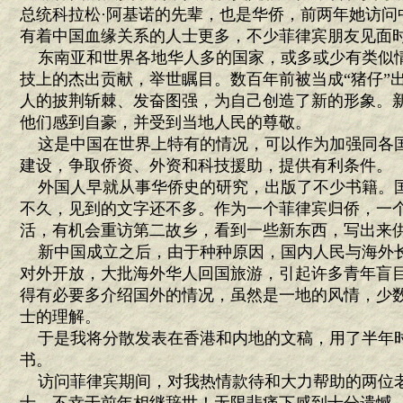
总统科拉松·阿基诺的先辈，也是华侨，前两年她访问
有着中国血缘关系的人士更多，不少菲律宾朋友见面
东南亚和世界各地华人多的国家，或多或少有类似
技上的杰出贡献，举世瞩目。数百年前被当成“猪仔”
人的披荆斩棘、发奋图强，为自己创造了新的形象。
他们感到自豪，并受到当地人民的尊敬。
这是中国在世界上特有的情况，可以作为加强同各
建设，争取侨资、外资和科技援助，提供有利条件。
外国人早就从事华侨史的研究，出版了不少书籍。
不久，见到的文字还不多。作为一个菲律宾归侨，一
活，有机会重访第二故乡，看到一些新东西，写出来
新中国成立之后，由于种种原因，国内人民与海外
对外开放，大批海外华人回国旅游，引起许多青年盲
得有必要多介绍国外的情况，虽然是一地的风情，少
士的理解。
于是我将分散发表在香港和内地的文稿，用了半年
书。
访问菲律宾期间，对我热情款待和大力帮助的两位