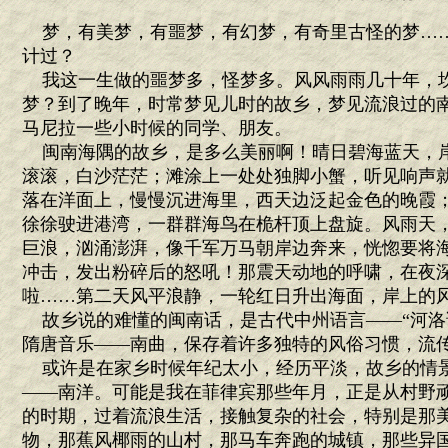
梦，有美梦，有噩梦，有幻梦，有奇里古怪的梦…
计过？
我这一生做的噩梦多，怪梦多。风风雨雨几十年，
梦？到了晚年，时常梦见儿时的故乡，梦见流浪过的
马尼拉一些小时候的同学、朋友。
闽南海隅的故乡，是多么美丽啊！晴日碧海蓝天，
滚滚，白沙茫茫；滩涂上一处处独脚小蟹，听见响声
落在洋面上，慢慢沉进海里，西天边泛起金色的晚霞
徐徐驶进港湾，一群群海鸟在桅杆顶上盘旋。风雨天
巨浪，汹涌澎湃，像千军万马朝岸边奔来，恍惚要将
冲击，发出粉碎后的怒吼！那震天动地的呼啸，在夜
啦……第二天风平浪静，一轮红日升出海面，岸上的
故乡说的难懂的闽南话，是古代中州语言——“河洛话
隋唐音乐——南曲，保存着许多独特的风俗习惯，流
或许是在家乡时候年纪太小，经历平淡，故乡的情
——南洋。可能是我在菲律宾那些年月，正是从村野
的时期，过着流浪生活，接触复杂的社会，特别是那
物，那蕉风椰雨的山村，那马车奔跑的城镇，那些异