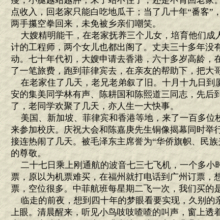
瘦，小腿越站越肿，末了站不住了，还是不肯回老家
点收入，回老家只能白吃地瓜干；当了几十年“番客”
两手攥空拳回来，未免被乡亲们嘲笑。
大嫂精明能干，在老家抚养三个儿女，培育他们成
计的工程师，两个女儿也都出阁了。丈夫三十多年没
动。七十年代初，大嫂申请去香港，六十多岁高龄，
了一笔旅费，跑到菲律宾去，在亲友的帮助下，把大
在老家住了几天，老兄老弟叙了旧。十月十九日到
安的集美同学林有声、陈耕国和陈熙道三同志，先后
了，老同学欢聚了几天，亦人生一大快事。
美国、新加坡、菲律宾和香港等地，来了一百多位
来参加校庆。庆祝大会和陈嘉庚先生铜像揭幕同时举
接连热闹了几天。被毛泽东主席誉为“华侨旗帜、民族
的尊敬。
二十七日乘上刚通航的波音七三七飞机，一个多小
票，原以为机票难买，在福州就打电话到广州订票，
票，空位很多。中菲航班每星期二飞一次，我们买的
临走的前夜，想到四十年的梦眼看要实现，久别的
上眼。清晨醒来，听见小鸟吱吱喳喳的叫声，窗上透