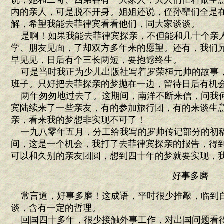
说，她和二哥、四弟各有一大家人，大人们忙着做生
内的亲人，可是脱不开身。姐姐还说，侄孙辈们全是
解，希望我能去菲律宾看看他们，同大家谈谈。
是啊！如果我能去菲律宾探亲，不但能和几十个亲
学、朋友见面，了却双方多年来的愿望。还有，我们
早见见，日后有个三长两短，要抱憾终生。
可是当时我正为少儿出版社写着罗荣桓元帅的故事
班子。只好把去菲探亲的梦抛在一边，留待日后有机
两年匆匆地过去了。这期间，南洋不断来信，问我
宾陆续来了一些亲友，有的参加旅行团，有的来谈生
亲，看来我的梦想非实现不可了！
一九八零年五月，分工给我写的罗帅传记部分的初
间，这是一个机会，我打了去菲律宾探亲的报告，得
可以和久别的亲友团圆，想到四十年的梦就要实现，
好事多磨
常言道，好事多磨！这成语，平时很少推敲，临到
谈，含有一定的哲理。
回国四十多年，很少接触外事工作，对出国问题看