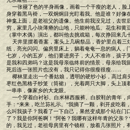
光宗耀祖……
一张褪了色的半身画像，画着一个干瘦的老人，脸
身穿着黑马褂，一双炯炯目光盯着我。他是谁？好像
神龛上面，是老祖父的遗像。他生前我没见过，去世
穷，家里几小块薄瘠的山地，只能种地瓜、花生和黄
（掌中木偶）演出，都叫他去挑戏箱，每次挣回来几
天井里摆着香案，案头上几碗祭品，香炉里点着三
纸，亮光闪闪。偏房里床上，躺着奄奄一息的病人，门
七岁，小的五岁，他们要进房子，大人不准许，孩子
是我和四弟吗？这是我母亲临终前的情景，母亲给我
死后连一张照片也没有，我只记得你很瘦很瘦……
椰林里走出一个番姑娘，透明的硬纱小衫，高过肩
枣红色黑格子纱笼（筒裙），光着两只大脚，头上顶
一串串，像家乡的大龙眼。
一个穿着白衬衫、白米林西服裤、白胶鞋的青年，
手：“来来，吃兰荪礼示。”我摘了一颗，剥开皮吃着
么叫我孩子？我看了一下自己，果然变成那个站在门口
了？我是你阿爸啊！”阿爸？我哪有这样年青的父亲？
的，我见过，老祖母房里有个镜框，放着几张照片，