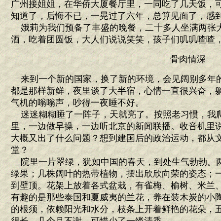
广州接姐姐，在华侨大厦餐厅里，一同吃了几天饭，
知道了，后悔不已，一晃过了六年，总算见面了，感
娥莉为我们预备了丰盛的晚餐，二十多人坐满两张
酒，吃着团圆饭，大人们说说笑笑，孩子们叽叽喳喳
骨肉情深
来到一个新的国家，换了新的环境，会见阔别多年
都是那样新鲜，夜里谈了大半宿，心情一直很兴奋，
气机的嗡嗡声，吵得一夜睡不好。
迷迷糊糊睡了一阵子，天就亮了。按照老习惯，我
里，一边做早操，一边听北京的新闻联播。收音机里
大概又出了什么问题？想到建国后的政治运动，都从
堂？
院里一片翠绿，犹如中国的春天，到处生气勃勃。
绿果；几株阔叶的热带植物，摆出欣欣向荣的姿态；
到壁顶。花架上放着各式盆栽，有雀梅、榆树、米兰
有趣的是那些泰国和夏威夷的兰花，养在装木炭的小
的根须，依赖阳光和水分，枝条上开着鲜艳的花朵，