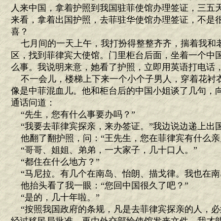
人来中国，拿着护照到我国驻菲使馆办理签证，三五
来看，拿着出国护照，去菲驻华使馆办理签证，不是
喜？
七月间的一天上午，我打扮得整整齐齐，揣着我和
区，找到菲律宾大使馆。门里柜台后面，坐着一个中
么事。我说明来意，她看了护照，立即用英语打电话
不一会儿，楼梯上下来一个小个子男人，穿着花衬
像是中菲混血儿。他和柜台后的中国小姐谈了几句，
通话问道：
“先生，您有什么事要办吗？”
“我要去菲律宾探亲，来办签证。”我边说边递上出
他翻了翻护照，问：“王先生，您在菲律宾有什么亲
“哥哥、姐姐、弟弟，一大家子，几十口人。”
“都住在什么地方？”
“马尼拉。有几个在南岛、怡朗、描戈律。我也在南
他抬头看了我一眼：“您回中国很久了吧？”
“是的，几十年啦。”
“按照我国政府的条规，凡是去菲律宾探亲的人，必