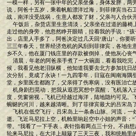
一模一样，另有一张中年的父亲坐像，身体发胖，两
说，阿爸十五岁，乘着帆船漂洋过海，到菲律宾当石
战，南洋没受战祸，生意人都发了财，父亲与人合伙
午饭后，杂货店里生意清淡，父亲坐在过道的藤椅
走过他的身旁，他忽然睁开眼睛，拉着我的手说：“孩
出，店里人手多了，阿爸决定过几天回‘唐山’，你要
三三年春天，世界经济危机的风刮到菲律宾，各地生
乡不久，他在厦门钱庄里的存款被倒掉，使他灰心丧
清晨，年老的阿爸亲手煮了一大碗面，看着我吃完
候，我看见他老泪纵横，他知道我要去北方参加抗日
次分别，竟成了永诀！一九四零年，日寇在闽南海隅
堂，乡里医生都跑了，父亲得了伤寒病，没有医治亡
机身剧烈晃动，把我从遐思冥想中震醒，飞机落入
度，凭窗俯视，飞机已经越过海洋，陆地隐约可见。
蜿蜒的河川，越来越清晰。到了菲律宾最大的吕宋岛
飞机在低空飞行，吕宋岛上一条条山脉、河流，一
逝。飞近马尼拉上空，机舱里响起空中小姐的声音：“
带。”我看了一下手表，表针指着两点三十分。不由想
轮来马尼拉，在大洋上颠簸了三天三夜，我和统舱里