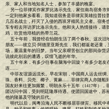
亲、家人和当地知名人士，参加了丰盛的晚宴。
另一位菲律宾作家罗比洛示先生，家住南岛宿务市
一定到他家乡看看。我知道宿务是菲律宾英雄拉普拉
几百名战士，歼灭了入侵的西班牙殖民主义者。宿务
车专程去拜访罗比洛示先生。他和夫人热情接待，请
鸡，欣赏他培植的热带兰花。
五十年前，我曾经在怡朗生活了两个春秋。这次旧
朋友——彼立贝·阿德里亚斯先生，我们都返老还童，
场，重温童年的旧梦。当年父亲艰苦创立的那间杂货
说彼此别后的遭遇，叹惜飞逝的年华。
五十年来，有多少往事在脑海中回旋？有多少老友
连……
中菲友谊源远流长。早在宋朝，中国商人运去丝绸
珠、香料、贝壳、椰子、黄麻……菲律宾商人亦随船
国友好来往更加频繁，明朝永乐十五年（1417年）
团访问中国，受到明廷隆厚待遇。使团回国途中，苏
他的陵墓及守陵的后代。
明代以后，闽粤沿海人民不断移居菲律宾。移民中