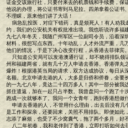
证金交该旅行社，只要付来去的机票钱和手续费，保
他说的办理，将公证书寄到马尼拉。四弟拿着公证书
不理睬，原来他们讲了大话！
病急乱投医，对症下错药，真是烦死人！有人劝我
约，我们的公安机关有权批准出境。我也听说许多福
九七八年冬天，我随广州军区一位副司令员，沿着深
材料，很想写点东西。十年动乱，人才外流严重，几
他们的情况，于是下决心改变行程，从香港去菲律宾
只知道公安局可以发港澳通行证，却不晓得排队领
州和福建两省，就有几十万人申请去香港。香港弹丸
爆炸！根据港英当局的请求，双方达成协议，每日从
名额。北京申请去港的人，大多是归侨和侨眷，全要
的一九七八年，竟达二十四万多人！其中一部分被我
抓住遣返，加在一起只占半数。我曾盘问一个跑了十
跑成一次就够本了。我问一个女青年，跑到香港想做
申请去香港的人，不管用什么理由，出去后没有几
是工作和探亲，还要回来，关照不用排队。即便如此
志添了麻烦，也受了不少窝囊气，拖了两个多月，好
八二年初春，我和老伴到了香港，立即打听如何去