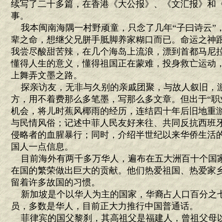
续写了二十多篇，在香港《大公报》、《文汇报》和
事。
我本闽南海隅一村野顽童，只念了几年“子曰诗云”
辈之命，想继父兄胼手胝脚养家糊口而已。命运之神
我尝尽酸甜苦辣，在几个海岛上流浪，漂到首都马尼
懂得人生的意义，懂得祖国正在蒙难，投身救亡运动
上舞弄文墨之路。
探亲访友，无非与久别的亲戚团聚，与故人叙旧，
方，用不着费那么多笔墨，写那么多文章。但出于“职
机会，将儿时蕉风椰雨的经历，连结四十年后旧地重
与民情风俗；记述中菲人民友好来往、共同反抗西班
侵略者的血腥暴行；同时，介绍半世纪以来华侨生活
国人一点信息。
目前海外有两千多万华人，遍布在五大洲百十个国
在国的繁荣做出巨大的贡献。他们热爱祖国、热爱家
留着许多故国的习惯。
新加坡是个以华人为主的国家，华裔占人口百分之
员，多数是华人，目前正大力推行中国普通话。
菲律宾的国父黎刹，其高祖父是福建人，曾祖父母