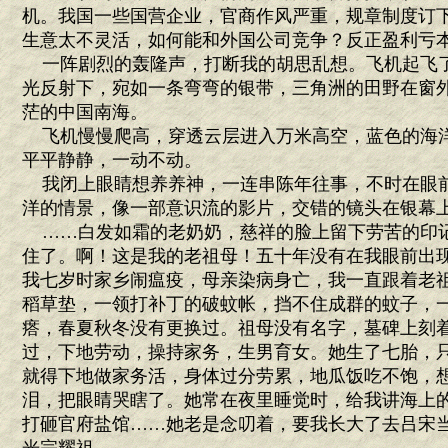
机。我国一些国营企业，官商作风严重，规章制度订
生意太不灵活，如何能和外国公司竞争？反正盈利亏
一阵剧烈的轰隆声，打断我的胡思乱想。飞机起飞
光反射下，宛如一条弯弯的银带，三角洲的田野在窗
茫的中国南海。
飞机慢慢爬高，穿透云层进入万米高空，蓝色的海
平平静静，一动不动。
我闭上眼睛想养养神，一连串陈年往事，不时在眼
洋的情景，像一部意识流的影片，交错的镜头在银幕
……白发如霜的老奶奶，慈祥的脸上留下劳苦的印
住了。啊！这是我的老祖母！五十年没有在我眼前出
我七岁时家乡闹瘟疫，母亲染病身亡，我一直跟着老
稻草垫，一领打补丁的破蚊帐，挡不住成群的蚊子，
瘩，春夏秋冬没有更换过。祖母没有名字，墓碑上刻着
过，下地劳动，操持家务，生男育女。她生了七胎，
就得下地做家务活，身体过分劳累，地瓜饭吃不饱，
泪，把眼睛哭瞎了。她常在夜里睡觉时，给我讲海上
打砸官府盐馆……她老是念叨着，要我长大了去吕宋当