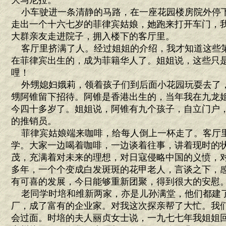
大马尼拉。
小车驶进一条清静的马路，在一座花园楼房院外停
走出一个十六七岁的菲律宾姑娘，她跑来打开车门，
大群亲友走进院子，拥入楼下的客厅里。
客厅里挤满了人。经过姐姐的介绍，我才知道这些
在菲律宾出生的，成为菲籍华人了。姐姐说，这些只
哩！
外甥媳妇娥莉，领着孩子们到后面小花园玩耍去了
甥阿锥留下招待。阿锥是香港出生的，当年我在九龙
今四十多岁了。姐姐说，阿锥有九个孩子，自立门户
的推销员。
菲律宾姑娘端来咖啡，给每人倒上一杯走了。客厅
学。大家一边喝着咖啡，一边谈着往事，讲着现时的
茂，充满着对未来的理想，对日寇侵略中国的义愤，
多年，一个个变成白发斑斑的花甲老人，言谈之下，
有可喜的发展，今日能够重新团聚，得到很大的安慰
老同学时培和维新两家，亦是儿孙满堂，他们都建
厂，成了富有的企业家。对我这次探亲帮了大忙。我
会过面。时培的夫人丽贞女士说，一九七七年我姐姐