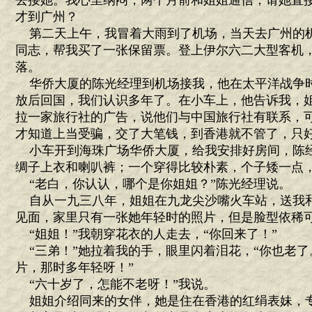
去接她。我心里纳闷，两个月前和姐姐通信，请她直
才到广州？
第二天上午，我冒着大雨到了机场，当天去广州的
同志，帮我买了一张保留票。登上伊尔六二大型客机
落。
华侨大厦的陈光经理到机场接我，他在太平洋战争
放后回国，我们认识多年了。在小车上，他告诉我，
拉一家旅行社的广告，说他们与中国旅行社有联系，
才知道上当受骗，交了大笔钱，到香港就不管了，只
小车开到海珠广场华侨大厦，给我安排好房间，陈
绸子上衣和喇叭裤；一个穿得比较朴素，个子矮一点
“老白，你认认，哪个是你姐姐？”陈光经理说。
自从一九三八年，姐姐在九龙尖沙嘴火车站，送我
见面，家里只有一张她年轻时的照片，但是脸型依稀
“姐姐！”我朝穿花衣的人走去，“你回来了！”
“三弟！”她拉着我的手，眼里闪着泪花，“你也老了
片，那时多年轻呀！”
“六十岁了，怎能不老呀！”我说。
姐姐介绍同来的女伴，她是住在香港的红绢表妹，