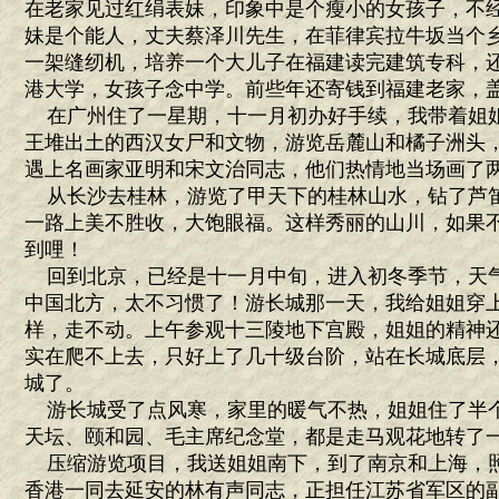
在老家见过红绢表妹，印象中是个瘦小的女孩子，不
妹是个能人，丈夫蔡泽川先生，在菲律宾拉牛坂当个
一架缝纫机，培养一个大儿子在福建读完建筑专科，
港大学，女孩子念中学。前些年还寄钱到福建老家，
在广州住了一星期，十一月初办好手续，我带着姐
王堆出土的西汉女尸和文物，游览岳麓山和橘子洲头
遇上名画家亚明和宋文治同志，他们热情地当场画了
从长沙去桂林，游览了甲天下的桂林山水，钻了芦
一路上美不胜收，大饱眼福。这样秀丽的山川，如果
到哩！
回到北京，已经是十一月中旬，进入初冬季节，天
中国北方，太不习惯了！游长城那一天，我给姐姐穿
样，走不动。上午参观十三陵地下宫殿，姐姐的精神
实在爬不上去，只好上了几十级台阶，站在长城底层
城了。
游长城受了点风寒，家里的暖气不热，姐姐住了半
天坛、颐和园、毛主席纪念堂，都是走马观花地转了
压缩游览项目，我送姐姐南下，到了南京和上海，
香港一同去延安的林有声同志，正担任江苏省军区的