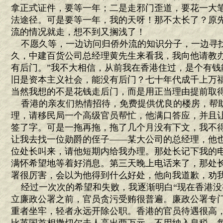
拿正式证件，要等一年；二是走邪门歪道，要花一大
法途径。可是要等一年，我的天呀！那不太长了？原
流的情况就走，想不到又搁浅了！
不愿久等，一边访问归侨外流的知识分子，一边寻
久，中建百货公司总经理黄先生来看我，我向他请教办
有后门。”我不大相信，从前我在香港住过，是个有钱
旧是资本主义社会，能没有后门？七十年代成千上万
当然我想的不是花钱走后门，而是用正当理由提前取
香港的亲友们热情招待，免费提供优良的楼房，帮
理，请移民局一个高级官员帮忙，他满口答应，并且
签了字。可是一拖再拖，拖了几个月没有下文，我不
让我去找一位勋爵的侄子——某大公司的总经理，他
位处长叫来，请他短期内给我办理。那处长记下我的
满怀希望地等着好消息。第三天晚上电话来了，那处
署很厉害，会以为他得到什么好处，他向我道歉，劝
经过一次次的希望和失败，我逐渐明白“现在香港没
立廉政公署之前，官员贪污受贿很普遍。廉政公署专
重者坐牢，轻者永远开除公职。香港的官员待遇很高