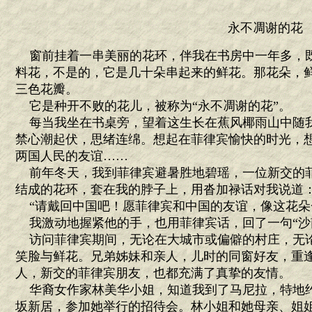
永不凋谢的花
窗前挂着一串美丽的花环，伴我在书房中一年多，
料花，不是的，它是几十朵串起来的鲜花。那花朵，
三色花瓣。
它是种开不败的花儿，被称为“永不凋谢的花”。
每当我坐在书桌旁，望着这生长在蕉风椰雨山中随
禁心潮起伏，思绪连绵。想起在菲律宾愉快的时光，
两国人民的友谊……
前年冬天，我到菲律宾避暑胜地碧瑶，一位新交的
结成的花环，套在我的脖子上，用沓加禄话对我说道
“请戴回中国吧！愿菲律宾和中国的友谊，像这花朵
我激动地握紧他的手，也用菲律宾话，回了一句“沙
访问菲律宾期间，无论在大城市或偏僻的村庄，无
笑脸与鲜花。兄弟姊妹和亲人，儿时的同窗好友，重
人，新交的菲律宾朋友，也都充满了真挚的友情。
华裔女作家林美华小姐，知道我到了马尼拉，特地
坂新居，参加她举行的招待会。林小姐和她母亲、姐