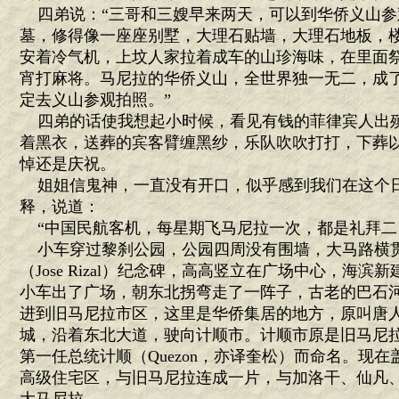
四弟说：“三哥和三嫂早来两天，可以到华侨义山参
墓，修得像一座座别墅，大理石贴墙，大理石地板，
安着冷气机，上坟人家拉着成车的山珍海味，在里面
宵打麻将。马尼拉的华侨义山，全世界独一无二，成
定去义山参观拍照。”
四弟的话使我想起小时候，看见有钱的菲律宾人出
着黑衣，送葬的宾客臂缠黑纱，乐队吹吹打打，下葬
悼还是庆祝。
姐姐信鬼神，一直没有开口，似乎感到我们在这个
释，说道：
“中国民航客机，每星期飞马尼拉一次，都是礼拜二
小车穿过黎刹公园，公园四周没有围墙，大马路横贯
（Jose Rizal）纪念碑，高高竖立在广场中心，海
小车出了广场，朝东北拐弯走了一阵子，古老的巴石
进到旧马尼拉市区，这里是华侨集居的地方，原叫唐
城，沿着东北大道，驶向计顺市。计顺市原是旧马尼
第一任总统计顺（Quezon，亦译奎松）而命名。现
高级住宅区，与旧马尼拉连成一片，与加洛干、仙凡