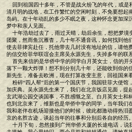
回到祖国四十多年，不管是战火纷飞的年代，或是
清月明的战地，在工作繁忙的空闲时刻，不免要想起
岛屿。在十年动乱的多少不眠之夜，这种怀念更加深
梦中和亲人见面。
十年浩劫过去了，雨过天晴，劫后余生，想把梦境
团聚，然而鱼沉雁杳，几十年不通音讯，如何找到他
使去菲律宾赴任，托他带去几封没有地址的信，请他
的信交给菲华联谊会主席吴永源先生，失掉多年的联
首先来信的是华侨中学的同学白月英女士，信的开头
落下一颗大炸弹！想不到分别几十年，还能收到你的信
新先生，准备去欧洲，现在打算改变主意，回祖国来
粉碎“四人帮”后的第一个国庆节，我国驻菲大使馆
加庆典。吴永源先生来了，我们在北京饭店见面，提起
玄武湖公园交谈国事，不胜感慨之至。白月英女士和
也到北京来了，维新也是华侨中学的同学，当年我们
我和老伴在机场迎接他们的时候，彼此都激动得热泪
京的名胜古迹，谈起当年的往事和分别后各自的经历
十月下旬，忽然接到广州华侨大厦的长途电话，说