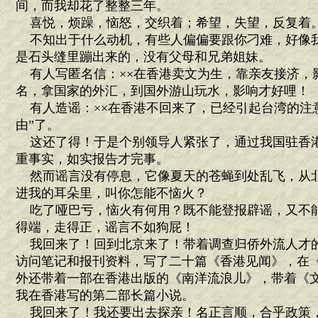
间，而我却花了整整三年。
喜悦，烦躁，恼怒，交织着；希望，失望，反复着
不知出于什么动机，有些人偏偏要跟你刁难，好像
是石头缝里蹦出来的，没有父母和兄弟姐妹。
有人写匿名信：××在香港卖文为生，靠亲友接济，
名，拿国家的外汇，到国外游山玩水，影响才好哩！
有人造谣：××在香港不回来了，已经引起台湾的注
由”了。
这还了得！于是个别领导人紧张了，通过我国驻香
重事实，如实报告才完事。
然而谣言没有停息，它像夏天的苍蝇到处乱飞，从
进我的耳朵里，叫你怎能不恼火？
吃了哑巴亏，恼火有何用？既不能登报辟谣，又不
得端，走得正，谣言不如狗屁！
我回来了！回到北京来了！带着调查归侨外流人才
访问笔记和报刊资料，写了二十篇《香港见闻》，在
外还带着一部在香港出版的《南洋流浪儿》，带着《
我在香港写的第二部长篇小说。
我回来了！我还要出去探亲！名正言顺，合乎政策