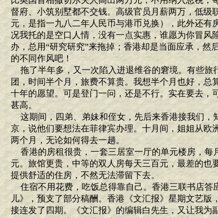
比英国首相撒切尔夫人高出两万元，不用纳入息税，
督府、小筑别墅都不交钱。高级官员月薪两万，低级
元，是指一九八二年人民币与港币兑换），此外还有
况我托的是空口人情，没有一点实惠，谁愿为你冒风
办，总用“研究研究”来拖掉；香港却是当面应承，然
的不同作风吧！
拖了半年多，又一次陷入进退维谷的窘境。有些旅
团，时间半个月，旅费不算贵。我想半个月也好，总
十年的愿望。可是登门一问，还是不行。实在要去，
甚高。
这期间，四弟、弟妹和侄女，先后来香港接我们，
京，说他们要想法在菲律宾办理。十月间，姐姐从欧
两个月，无论如何得去一趟。
香港的房租很贵，一套三居室一厅的单元楼房，每
元。旅馆更贵，中等的双人房每天三百元，最差的也
提供舒适的住房，不然无法滞留下去。
住宿不用花费，吃饭总得靠自己。香港三联书店答
儿》，预支了部分稿酬。香港《文汇报》星期文艺版
接连发了四期。《文汇报》的编辑白先生，又让我为