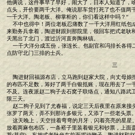
他俩说，这件事早了早好，闹大了，日本人知道了，
点头，开价要两千大洋。俺说那车货打死了也不值两
一千大洋。陶老板、柳掌柜的，你们看这样中吗？”
不中也得中！两位老板忍痛数了一千大洋用红纸包
来勤务兵拿着，陶进财跟到那院里，领回车把式老耿
天黑出了北门，渡过沂河直奔陶林镇。
一千大洋分成五份，张连长、包副官和冯排长各得
点防守北门三排的士兵。
三
陶进财回福源布店，立马跑到赵家大院，向丈母娘
的布匹不足数，筹好了两千白银抵账，现在用去了一
不及。连夜派赵二狗子去石窝子联络点，通知八路武
限三天。
赵二狗子见到了尤春福，说定三天后夜里在原来接
张罗了两天，弄不到那许多银元，又添了一些老头票
这天晚上，天空挂着弯弯的月牙，闪着亮亮的星星
放着两麻包布匹，一条褡子里装着银元和钞票，上面