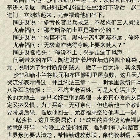
返回宿营地，沙非和靳小兰迎上来，领着队长和指
帘进入堂屋，陶进财正和赵福士在豆油灯下说话，赵
进门，立刻站起来，尤春福请他们坐下。
陶进财说：“多亏长官出兵救应，不然俺们三人就毁
尤春福问：“那些断路的土匪是那部分的？”
陶进财说：“俺摸不清，黑林子离郎家寨不远，俺怀
尤春福问：“无极道咋晓得今晚上要来赎人？”
陶进财摇摇头：“俺说不上，兴是走漏了风声。”
问到带来的布匹，陶进财指着堆在墙边的四个麻袋
元，说明为了对付断路的贼人，撒了一百大洋，其余
沙非和靳小兰将银元和布匹搬到里屋点数。这几天
哭流涕表示悔过，并且约法三章：一、明地里敷衍日
八路军送情报；三、不坑害老百姓。可是人心隔肚皮
长的大地主，是只老奸巨猾的狐狸，未必真心改恶从
定又疼又恨，为了买命，无可奈何！但也给他一个教
要考虑后果。临放他回去，尤春福乘空给他再上一课
“赵乡长，这几天委屈你了！”成功的喜悦使尤春福
歉意的开导，“今晚上要送你回家，临别时有几句赠言
世界形势要认清楚，希特勒进攻苏联，像狗咬刺猬，