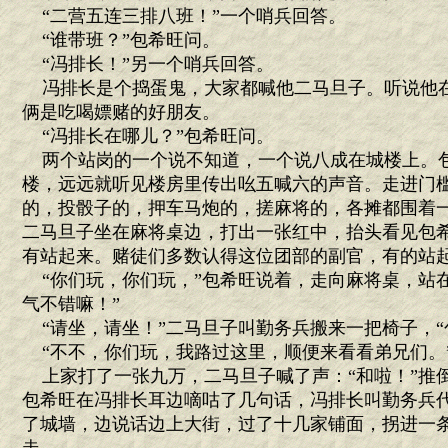
“二营五连三排八班！”一个哨兵回答。
“谁带班？”包希旺问。
“冯排长！”另一个哨兵回答。
冯排长是个捣蛋鬼，大家都喊他二马旦子。听说他
俩是吃喝嫖赌的好朋友。
“冯排长在哪儿？”包希旺问。
两个站岗的一个说不知道，一个说八成在城楼上。
楼，远远就听见楼房里传出吆五喊六的声音。走进门
的，投骰子的，押车马炮的，搓麻将的，各摊都围着
二马旦子坐在麻将桌边，打出一张红中，抬头看见包
有站起来。赌徒们多数认得这位团部的副官，有的站
“你们玩，你们玩，”包希旺说着，走向麻将桌，站在
气不错嘛！”
“请坐，请坐！”二马旦子叫勤务兵搬来一把椅子，“
“不不，你们玩，我路过这里，顺便来看看弟兄们。
上家打了一张九万，二马旦子喊了声：“和啦！”推
包希旺在冯排长耳边嘀咕了几句话，冯排长叫勤务兵
了城墙，边说话边上大街，过了十几家铺面，拐进一条