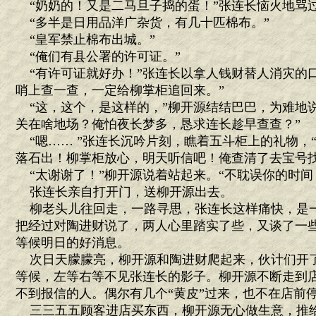
“奶奶的！又是二马旦子捣的蛋！”张连长恼火地骂过
“多半是日用品洋广杂货，有几十匹棉布。”
“皇军禁止棉布出城。”
“俺们有县公署的许可证。”
“有许可证就好办！”张连长以拿人钱财替人消灾的口
哨上查一查，一定给柳掌柜追回来。”
“这，这个，是这样的，”柳开源结结巴巴，为难地说
关在啥地场？俺怕夜长梦多，恳求连长趁早查查？”
“嗯…… ”张连长沉吟片刻，瞧着五斗柜上的礼物，
落石出！柳掌柜放心，明天听信吧！俺查清了去宝号找
“太谢谢了！”柳开源说着站起来。“不耽误你的时间
张连长亲自打开门，送柳开源出去。
柳老头儿往回走，一路寻思，张连长这样痛快，是
把经过对陶进财说了，两人心里踏实了些，又谈了一
等候明日的好消息。
次日天朦朦亮，柳开源和陶进财爬起来，伙计们开
等候，左等右等不见张连长的影子。柳开源不断走到
不到报信的人。偶尔有几个“黄皮”过来，也不在店前
三三五五顾客进店买东西，柳开源无心做生意，推