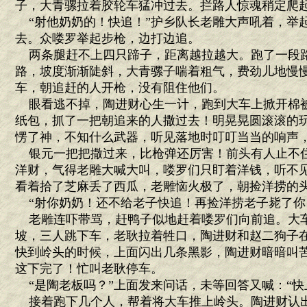
子，大青骡拉着胶轮车猛冲过去。拦路人惊魂稍定爬
“射他奶奶的！快追！”护乡队长老雕大声吼着，举
去。众喽罗举起步枪，边打边追。
两条腿赶不上四只蹄子，距离越拉越大。跑了一段
路，坡度渐渐陡斜，大青骡子喘着粗气，费劲儿地慢
车，朝追赶的人开枪，没有阻住他们。
眼看逃不掉，陶进财心生一计，跑到大车上掀开棉
纸包，抓了一把朝追来的人撒过去！明晃晃圆滚滚的
愣了神，不知什么武器，听见落地时叮叮当当的响声
银元一把把撒过来，比枪弹还厉害！前头有人止不
洋财，气得老雕大喊大叫，喽罗们只盯着洋钱，听不
看着拾了芝麻丢了西瓜，老雕恼火极了，朝捡洋捞的
“射你奶奶！还不给老子快追！再捡洋捞老子毙了你
老雕连吓带骂，赶鸭子似地赶着喽罗们向前追。大
坡，三人跳下车，老耿拉着牲口，陶进财和赵二狗子
快到岭头的时候，上面闪出几条黑影，陶进财暗暗叫
这下完了！忙叫老耿停车。
“是陶老板吗？”上面发来问话，未等回答又喊：“快
接着跑下几个人，帮着将大车推上岭头。陶进财认