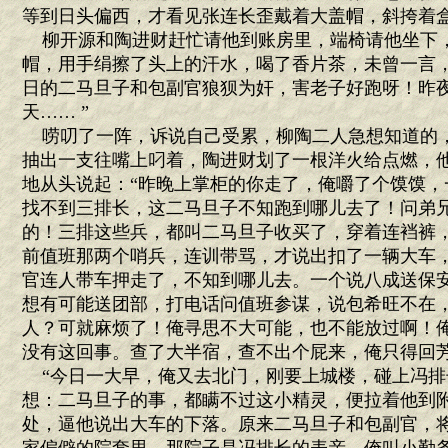
等到日头偏西，才看见张连长歪戴着大盖帽，斜挎着
柳开源和陶进财赶忙请他到账房里，端椅请他坐下
帽，用手绢擦了头上的汗水，喝了香片茶，未曾一言，
日的二马旦子和包副官狼狈为奸，害老子好跑呀！昨
天…… ”
唠叨了一阵，诉说自己受累，柳陶二人急想知道的
抽出一支往嘴上叼着，陶进财划了一根洋火给点燃，
地从头说起：“昨晚上掌柜的你走了，俺嚼了个馍馍，
找不到三排长，这二马旦子不知跑到哪儿去了！问弟
的！三排这些兵，都叫二马旦子收买了，穿着连裆裤
前值班那两个哨兵，连训带骂，才说出扣了一辆大车
官连人带车押走了，不知到哪儿去。一个说八成送保
想有可能送团部，打电话问值班参谋，说包希旺不在
人？可就麻烦了！俺寻思不大可能，也不能放过啊！
没有这回事。查了大半宿，查不出个屁来，俺只得回
“今日一大早，俺又去北门，刚要上城楼，碰上冯排
想：二马旦子的事，都瞒不过这小精灵，便拉着他到
处，逼他说出大车的下落。原来二马旦子和包副官，