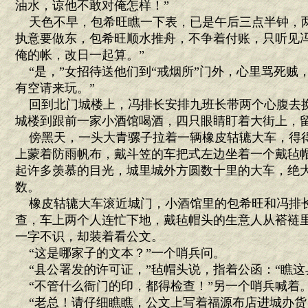
油水，谅他不敢对俺怎样！”
天色不早，包希旺瞧一下表，已是午后三点半钟，
执意要做东，包希旺顺水推舟，不争着付账，只听见冯
俺的帐，改日一起算。”
“是，”女招待送他们到“戒烟所”门外，心里骂死贼
有空请来玩。”
回到北门城楼上，冯排长安排九班长带两个心腹去
城楼到跟前一家小酒馆喝酒，四只眼睛盯着大街上，
傍黑天，一头大青骡子拉着一辆橡皮轱辘大车，得
上蒙着防雨帆布，戴斗笠的车把式左边坐着一个戴毡
起许多羡慕的目光，城里城外方圆数十里的大车，绝
数。
橡皮轱辘大车滚近城门，小酒馆里的包希旺和冯排
查，车上两个人连忙下地，戴毡帽头的生意人从褡裢
一字不识，却装着看公文。
“这是哪家子的文本？”一个哨兵问。
“县公署发的许可证，”毡帽头说，指着公函：“瞧这
“不管什么衙门的印，都得检查！”另一个哨兵喊着
“老总！请仔细瞧瞧，公文上写着福源布店进城办货