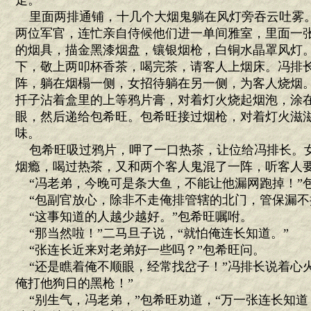
走。
里面两排通铺，十几个大烟鬼躺在风灯旁吞云吐雾
两位军官，连忙亲自侍候他们进一单间雅室，里面一
的烟具，描金黑漆烟盘，镶银烟枪，白铜水晶罩风灯
下，敬上两叩杯香茶，喝完茶，请客人上烟床。冯排
阵，躺在烟榻一侧，女招待躺在另一侧，为客人烧烟
扦子沾着盒里的上等鸦片膏，对着灯火烧起烟泡，涂
眼，然后递给包希旺。包希旺接过烟枪，对着灯火滋
味。
包希旺吸过鸦片，呷了一口热茶，让位给冯排长。
烟瘾，喝过热茶，又和两个客人鬼混了一阵，听客人
“冯老弟，今晚可是条大鱼，不能让他漏网跑掉！”
“包副官放心，除非不走俺排管辖的北门，管保漏不
“这事知道的人越少越好。”包希旺嘱咐。
“那当然啦！”二马旦子说，“就怕俺连长知道。”
“张连长近来对老弟好一些吗？”包希旺问。
“还是瞧着俺不顺眼，经常找岔子！”冯排长说着心火
俺打他狗日的黑枪！”
“别生气，冯老弟，”包希旺劝道，“万一张连长知道