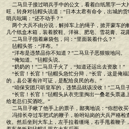
二马旦子接过哨兵手中的公文，看着白纸黑字一大
旺，转身对毡帽头说道：“日本太君有命令，出城的货
哨兵吆喝：“还不动手？”
两个大兵不由分说，解掉车上的绳子，掀开蒙车的
几个纸盒木箱，装着胶鞋、洋袜、肥皂、雪花膏、花露
二马旦子指着麻袋包，问：“里面装着什么？”
毡帽头答：“洋布。”
“洋布是违禁品你不知道？”二马旦子恶狠狠地问。
“俺知道。”毡帽头说。
“奶奶的！”二马旦子火了，“知道还运出去资敌！”
“长官！长官！”毡帽头急忙分辩，“长官，这是俺福
的，县公署有许可证，是配给良民的布。”
“咱保安团只听皇军的，违禁品就该没收！”二马旦子
“长官！长官！”毡帽头从衣兜里掏出一叠老头票递上
给老总们买酒吃。”
二马旦子瞅了他手上的票子，鄙夷地说：“你想收买
冯排长夺过车把式的鞭子，吩咐站岗的大兵严格检
收。然后坐到大车上，左手拉着缰绳，右手甩着鞭子