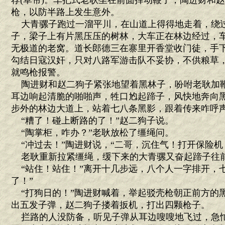
荐(草帘)。车把式老耿坐在前面挥动鞭子，陶进财和
枪，以防半路上发生意外。
大青骡子跑过一溜平川，在山道上得得地走着，绕
子，梁子上有片黑压压的树林，大车正在林边经过，
无极道的老窝。道长郎德三在寨里开香堂收门徒，手
勾结日寇汉奸，只对八路军游击队不妥协，不供粮草
就鸣枪报警。
陶进财和赵二狗子紧张地望着黑林子，吩咐老耿加
耳边响起清脆的啪啪声，牲口尥起蹄子，风快地奔向
步外的林边大道上，站着七八条黑影，跟着传来咋呼声
“糟了！碰上断路的了！”赵二狗子说。
“陶掌柜，咋办？”老耿放松了缰绳问。
“冲过去！”陶进财说，“二哥，沉住气！打开保险机
老耿重新拉紧缰绳，缓下来的大青骡又奋起蹄子往
“站住！站住！”离开十几步远，八个人一字排开，七
了！”
“打狗日的！”陶进财喊着，举起驳壳枪朝正前方的黑
出五发子弹，赵二狗子搂着扳机，打出四颗枪子。
拦路的人没防备，听见子弹从耳边嗖嗖地飞过，急