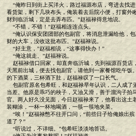
“俺昨日到街上买洋火，路过福源布店，弯进去找进
看货架，剩下几块布头，俺装着去后院小便，打窗外
财到临沂城，定是去弄布匹。”赵福禄得意地说。
“不错，不错！”赵福相连连点头。
“俺认识保安团团部的包副官，将消息泄漏给他，包
财的大车，没收这批布匹。”赵福禄说。
“好主意，”赵福相说，“这事得快办！”
“俺这就走。”赵福禄说。
赵福禄借口回家，却直奔临沂城，先到福源百货店
天黑前出城，便去找包副官，请他到一家餐馆吃午饭
的下酒菜，三杯酒下肚，赵福禄叹了一口长气。
包副官原名包希旺，和赵福禄早年认识，二人成了
当差。他原是乖巧的秧子，又油又滑，善于溜沟子拍
官。两人好久没见面，今日赵福禄来了，他看出这土
装糊涂，一杯一杯地喝酒，一筷一筷地夹菜。
“唉！”赵福禄憋不往开口问，“前些日子给俺娘出殡
道了？”
“听说过，不详细。”包希旺淡淡地答话。