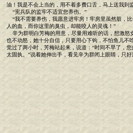
油！我是不会上当的，用不着多费口舌，马上送我到监
“宪兵队的监牢不适宜您养伤。”
“我不需要养伤，我愿意进牢房！牢房里虽然脏，比
人的血，而你这里的臭虫，却能咬人的灵魂！”
辛为群明白芳梅的用意，尽量用难听的话，想激怒
也不动怒，她十分自信，只要用心下钩，不怕鱼儿不
觉过了两小时，芳梅站起来，说道：“时间不早了，您
太固执。”说着她伸出手，看见辛为群闭上眼睛，只好