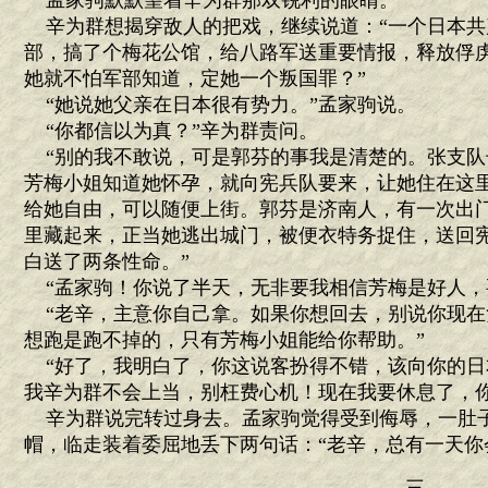
孟家驹默默望着辛为群那双锐利的眼睛。
辛为群想揭穿敌人的把戏，继续说道：“一个日本共
部，搞了个梅花公馆，给八路军送重要情报，释放俘
她就不怕军部知道，定她一个叛国罪？”
“她说她父亲在日本很有势力。”孟家驹说。
“你都信以为真？”辛为群责问。
“别的我不敢说，可是郭芬的事我是清楚的。张支队
芳梅小姐知道她怀孕，就向宪兵队要来，让她住在这
给她自由，可以随便上街。郭芬是济南人，有一次出
里藏起来，正当她逃出城门，被便衣特务捉住，送回
白送了两条性命。”
“孟家驹！你说了半天，无非要我相信芳梅是好人，
“老辛，主意你自己拿。如果你想回去，别说你现在
想跑是跑不掉的，只有芳梅小姐能给你帮助。”
“好了，我明白了，你这说客扮得不错，该向你的日
我辛为群不会上当，别枉费心机！现在我要休息了，你
辛为群说完转过身去。孟家驹觉得受到侮辱，一肚
帽，临走装着委屈地丢下两句话：“老辛，总有一天你