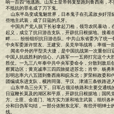
响一百四”地逃跑。山东土皇帝韩复榘跑到鲁西南，不
不抵抗的罪名成了刀下鬼。
山东半岛变成鬼魅世界，日本鬼子在孔孟故乡奸淫
些地主武装，成了日寇的爪牙。
中国共产党人脱下长衫拿起刀枪，领导农民暴动，
起义，成立了抗日游击支队，开辟抗日根据地。接着
畔…… 纷纷组织抗日游击队。中共山东省委为了统一
中央军委派许世友、王建安、吴克华等战将，率领一
闻名中外的平型关大捷，是中国抗战第一次重创日
中国人抗战胜利的信心。八路军一一五师打完这个大
胜仗。一九三八年奉中共中央军委命令，分散到敌后
察冀边区；黄克诚率三四四旅挺进苏北；肖华、杨勇
彭明志率六八五团到鲁西南和皖东北；罗荣桓政委和
团编成东进支队，横跨同蒲、平汉、津浦三条铁路进
山东半岛三分天下。日军占领沿铁路和主要交通线
日寇鞭长莫及的湖区和平原，开辟抗日根据地；国民
方。土匪、会道门、地方实力派和地主武装，组织各
分和日伪军勾结，一部分依附东北军。有些开明绅士
线。