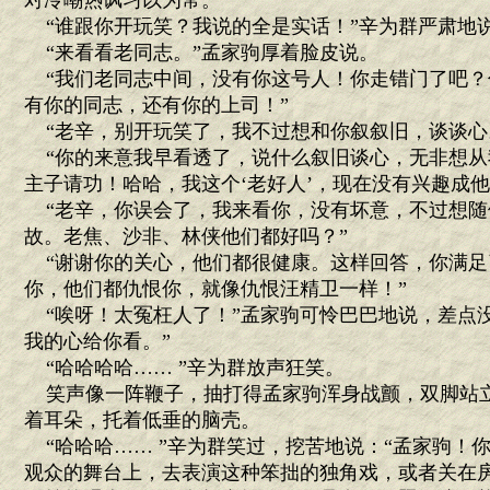
对冷嘲热讽习以为常。
“谁跟你开玩笑？我说的全是实话！”辛为群严肃地说
“来看看老同志。”孟家驹厚着脸皮说。
“我们老同志中间，没有你这号人！你走错门了吧？
有你的同志，还有你的上司！”
“老辛，别开玩笑了，我不过想和你叙叙旧，谈谈心
“你的来意我早看透了，说什么叙旧谈心，无非想从
主子请功！哈哈，我这个‘老好人’，现在没有兴趣成
“老辛，你误会了，我来看你，没有坏意，不过想随
故。老焦、沙非、林侠他们都好吗？”
“谢谢你的关心，他们都很健康。这样回答，你满足
你，他们都仇恨你，就像仇恨汪精卫一样！”
“唉呀！太冤枉人了！”孟家驹可怜巴巴地说，差点没
我的心给你看。”
“哈哈哈哈…… ”辛为群放声狂笑。
笑声像一阵鞭子，抽打得孟家驹浑身战颤，双脚站
着耳朵，托着低垂的脑壳。
“哈哈哈…… ”辛为群笑过，挖苦地说：“孟家驹！
观众的舞台上，去表演这种笨拙的独角戏，或者关在