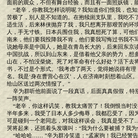
面前的观众，不但有舞台经验，而且有一面照妖镜，能
“老辛，你教我怎样说明呢？我知道你们恨我，也知
苦极了，别人是不知道的。在抱犊崮支队里，我吃不
适生活，后来林侠抛弃了我，我只想离开那艰苦的环境
人，手无寸铁。日本兵围住我，我真想死了算，可他
南来，他们要我投降我不肯，他们要我写悔过书我不
说她母亲是中国人，她是在青岛长大的，后来回东京
中国抗战，所以到山东来，是借着他父亲的势力，想多
山在，不怕没柴烧。死了对革命有什么好处？活下去
书，不过是个形式。’我考虑了两天，觉得她说得有理
名。我是‘身在曹营心在汉’，人在济南时刻想着山区
给山区送过两次情报了。”
辛为群听他前面说了一段真话，后面真真假假，特
一阵笑声。
“老辛，你这样讥笑，教我太痛苦了！我倒恨当时没
半年多来，我受了日本人多少侮辱，我都忍受了，因
可是碰到一个老同志，对我这样误会，我真是受不了…
哭将起来，还抓着头发嚷叫：“我为什么要被捕？我为
“哈哈哈…… ”辛为群冷笑道：“孟家驹！我已经警