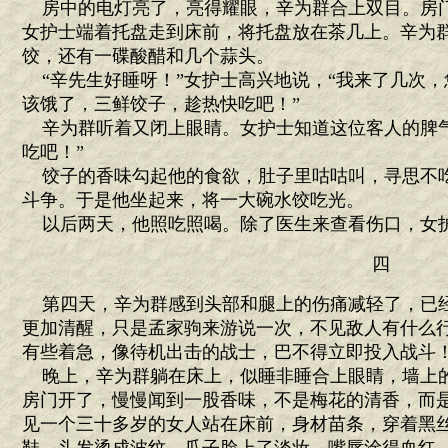
房中的电灯亮了，亮得耀眼，辛为群合上双目。房
女护士端着托盘走到床前，将托盘放在茶几上。辛为
饺，还有一碟酸醋和几个蒜头。
“辛先生好睡呀！”女护士高兴地说，“我来了几次，
该饿了，三鲜饺子，趁热快吃吧！”
辛为群听着又闭上眼睛。女护士知道这位客人的脾气
吃吧！”
饺子的香味勾起他的食欲，肚子里咕咕叫，寻思不
斗争。于是他坐起来，将一大碗水饺吃光。
以后两天，他照吃照喝。除了医生来查看伤口，女
四
第四天，辛为群感到头部和腿上的伤痛减轻了，已
更加清醒，只是孟家驹来游说一次，不见敌人有什么
有些着急，像待机出击的战士，巴不得立即投入战斗
晚上，辛为群躺在床上，似睡非睡合上眼睛，墙上
房门开了，慢慢闻到一股香味，不是梅花的清香，而
见一个三十多岁的女人站在床前，身材苗条，穿着黑