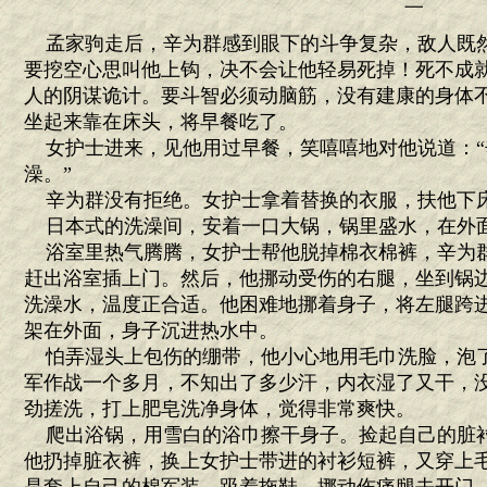
三
孟家驹走后，辛为群感到眼下的斗争复杂，敌人既
要挖空心思叫他上钩，决不会让他轻易死掉！死不成
人的阴谋诡计。要斗智必须动脑筋，没有建康的身体
坐起来靠在床头，将早餐吃了。
女护士进来，见他用过早餐，笑嘻嘻地对他说道：“
澡。”
辛为群没有拒绝。女护士拿着替换的衣服，扶他下
日本式的洗澡间，安着一口大锅，锅里盛水，在外
浴室里热气腾腾，女护士帮他脱掉棉衣棉裤，辛为
赶出浴室插上门。然后，他挪动受伤的右腿，坐到锅
洗澡水，温度正合适。他困难地挪着身子，将左腿跨
架在外面，身子沉进热水中。
怕弄湿头上包伤的绷带，他小心地用毛巾洗脸，泡
军作战一个多月，不知出了多少汗，内衣湿了又干，
劲搓洗，打上肥皂洗净身体，觉得非常爽快。
爬出浴锅，用雪白的浴巾擦干身子。捡起自己的脏
他扔掉脏衣裤，换上女护士带进的衬衫短裤，又穿上