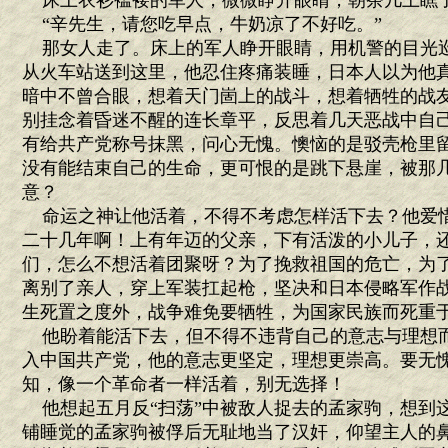
床上衣衫褴褛的军人，微微睁开眼睛，朝茶几上瞧
“辛先生，请您吃早点，牛奶凉了不好吃。”
那女人走了。床上的军人睁开眼睛，用机警的目光
从火车站送到这里，他忍住疼痛装睡，日本人以为他
暗中不曾合眼，想着天门崮上的战斗，想着牺牲的战
别挂念着昏迷不醒的连长章平，反思着几天恶战中自
有给共产党称号抹黑，问心无愧。懊恼的是驳壳枪里
没有能结束自己的生命，更可恨的是跳下悬崖，被那
意？
命运之神让他活着，不得不考虑怎样活下去？他爱
二十几年啊！上有年迈的父亲，下有活泼的小儿子，
们，怎么不想活着团聚呀？为了挽救祖国的危亡，为
离别了亲人，穿上军装扛起枪，坚决和日本侵略军作
生死置之度外，战争难免要牺牲，为国家民族而死重
他盼着能活下去，但不得不违背自己的意志与理想
入中国共产党，他的意志更坚定，理想更崇高。要无
知，像一个革命者一样活着，别无选择！
他想起五月反“扫荡”中被敌人捉去的孟家驹，想到
铺睡觉的孟家驹被俘后无耻地当了汉奸，仰望主人的