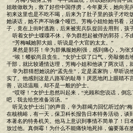
“芳梅小姐身上有一半中国血统，所以她很同情中国
姐敢做敢为，救了好些中国俘虏，今年夏天，她向宪
初来这里也是不吃不喝，后来为了肚子里的孩子才吃
她谈话，她不声不响像个哑巴。芳梅小姐给她书看，
子，竟在上街时逃跑，后来被宪兵队捉回去用刑，孩子
听着女护士喋喋不休，辛为群想起被俘的郭芬，不由
“芳梅喊她郭大姐，听说是个大官的太太。”
果然是郭芬！辛为群佩服她刚强，感到痛心，为张
“唉！蝼蚁尚且贪生。”女护士叹了口气，旁敲侧击地
干部，就比较通情达理，芳梅小姐和他谈了两次话，就
辛为群猜想她说的“孟先生”，定是孟家驹，早听说
实了。他感到这是八路军的耻辱！厌恶地闭上眼睛不
善，说话温顺，却不是一般的护士。
“哎呀！”女护士忽然叫起来，“光顾和您说话，倒忘
吧，我去给您准备浴汤。”
听见女护士出门的声音，辛为群竭力回忆听过的“梅
在核桃峪，有一天，保卫科长报告日本特务活动，谈
本著名的特务机关。他马上意识到事情不简单了！日
放过他。真倒霉！为什么不能痛快地死掉，偏要落在