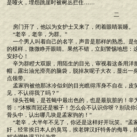
是哑火，埋怨跳崖时被树丛拦住……
二
房门开了，他以为女护士又来了，闭着眼睛装睡。
“老辛，老辛，为群。”
一个男人叫着自己的名字，声音是那样的熟悉。是
的模样，微微睁开眼睛。果然不错，立刻警惕地想：
安好心！
辛为群瞪大双眼，用陌生的目光，审视着这条用洋
帽，露出油光滑亮的脑袋，脱掉灰呢子大衣，显出一
点领带。
孟家驹被他那冰冷似剑的目光瞧得浑身不自在，皮笑
见，不认得我了吗？”
绿头苍蝇，是苍蝇中最出色的，也是最肮脏的！辛
答：“沐猴而冠还是猴子！怎么会不认识你呀？别说你
骨头中，认出哪几块是孟家驹的！”
“老辛，大半年不见了，你还是这样好开玩笑。”孟
奸，经常挨日本人的臭骂，挨老牌汉奸特务的侮辱，