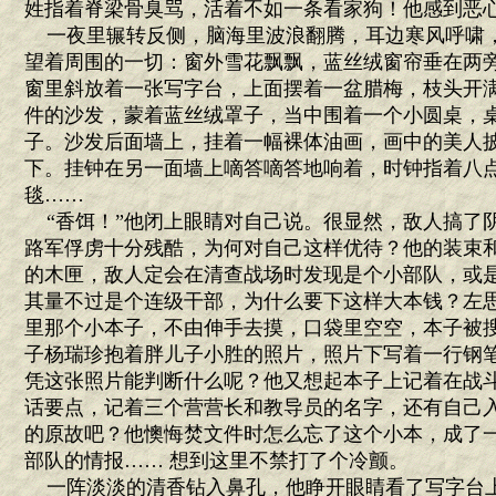
姓指着脊梁骨臭骂，活着不如一条看家狗！他感到恶
一夜里辗转反侧，脑海里波浪翻腾，耳边寒风呼啸
望着周围的一切：窗外雪花飘飘，蓝丝绒窗帘垂在两
窗里斜放着一张写字台，上面摆着一盆腊梅，枝头开
件的沙发，蒙着蓝丝绒罩子，当中围着一个小圆桌，
子。沙发后面墙上，挂着一幅裸体油画，画中的美人
下。挂钟在另一面墙上嘀答嘀答地响着，时钟指着八
毯……
“香饵！”他闭上眼睛对自己说。很显然，敌人搞了
路军俘虏十分残酷，为何对自己这样优待？他的装束
的木匣，敌人定会在清查战场时发现是个小部队，或
其量不过是个连级干部，为什么要下这样大本钱？左
里那个小本子，不由伸手去摸，口袋里空空，本子被
子杨瑞珍抱着胖儿子小胜的照片，照片下写着一行钢笔
凭这张照片能判断什么呢？他又想起本子上记着在战
话要点，记着三个营营长和教导员的名字，还有自己入
的原故吧？他懊悔焚文件时怎么忘了这个小本，成了
部队的情报…… 想到这里不禁打了个冷颤。
一阵淡淡的清香钻入鼻孔，他睁开眼睛看了写字台上