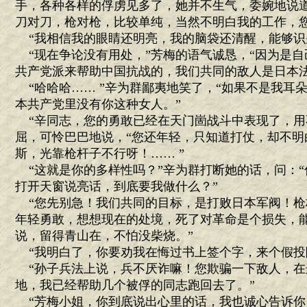
手，各种各样的俘虏见多了，她并不生气，委婉地说道
刀对刀，枪对枪，比较单纯，当然不明白我的工作，您
“我相信我的眼睛还明亮，我的脑袋还清醒，能够识
“现在争论没有用处，”芳梅的语气诚恳，“因为是自
共产党派来帮助中国抗战的，我们共同的敌人是日本法
“哈哈哈…… ”辛为群鄙夷地笑了，“如果不是我耳
本共产党里没有你这种女人。”
“辛同志，您的勇敢已经在天门崮战斗中表现了，用
屈，可怜巴巴地说，“您还年轻，只知道打仗，却不明
斯，光靠枪杆子不行呀！…… ”
“这就是你的多样性吗？”辛为群打断她的话，问：“
打开天窗说亮话，到底要我做什么？”
“您先别急！我们共同的目标，是打败日本军阀！枪
年轻勇敢，想想现在的处境，死了对革命是个损失，
说，留得青山在，不怕没柴烧。”
“我明白了，你要劝我在悔过书上签个字，来个假投
“孙子兵法上说，兵不厌诈嘛！您欺骗一下敌人，在
地，我已经帮助几个被俘的同志跑回去了。”
“芳梅小姐，你到底说出心里的话，我也诚心告诉你