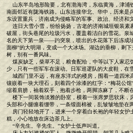
山东半岛地形险要，北有渤海湾，东临黄海，津浦
南面邻近有陇海铁路。山东连接华北、华中，历来是
东设置重兵，济南成为侵略军的军事、政治、经济和
连日大雪小雪，纷纷扬扬，古老的济南城垣银装素
破屋，街头巷尾的垃圾污水，覆盖着洁白的雪花。泉
名的天下第一泉——趵突泉，喷出的水花落下后冻成珍
面柳”的大明湖，变成一个大冰场。湖边的垂柳，剩下
树，别有一番风味。
煤炭缺乏，柴草不足，粮食配给，中等以下人家忍
少，只有一些军车在滚动。日军巡逻队的大皮鞋，在
城西门里不远，有座东洋式的楼房，围着一道四米
镶嵌着一块大理石，刻着四个涂漆的红字：“梅花公馆
缩着肩膀，袖着双手，抱着步枪，两脚冻麻了，不断
楼下一间装饰淡雅的卧室，横着一张席梦思软床，
头部和小腿缠着绷带，一条缎面棉被，乱皱皱地垫在
房门轻轻地开了，进来一个穿着白长袍的年轻女护
糕，小心地放在床边茶几上。
“辛先生。辛先生。”女护士低声叫道。