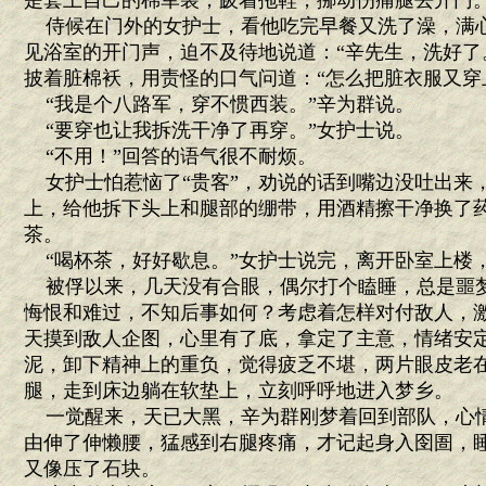
是套上自己的棉军装，趿着拖鞋，挪动伤痛腿去开门
侍候在门外的女护士，看他吃完早餐又洗了澡，满
见浴室的开门声，迫不及待地说道：“辛先生，洗好了
披着脏棉袄，用责怪的口气问道：“怎么把脏衣服又穿
“我是个八路军，穿不惯西装。”辛为群说。
“要穿也让我拆洗干净了再穿。”女护士说。
“不用！”回答的语气很不耐烦。
女护士怕惹恼了“贵客”，劝说的话到嘴边没吐出来
上，给他拆下头上和腿部的绷带，用酒精擦干净换了
茶。
“喝杯茶，好好歇息。”女护士说完，离开卧室上楼
被俘以来，几天没有合眼，偶尔打个瞌睡，总是噩
悔恨和难过，不知后事如何？考虑着怎样对付敌人，
天摸到敌人企图，心里有了底，拿定了主意，情绪安
泥，卸下精神上的重负，觉得疲乏不堪，两片眼皮老
腿，走到床边躺在软垫上，立刻呼呼地进入梦乡。
一觉醒来，天已大黑，辛为群刚梦着回到部队，心
由伸了伸懒腰，猛感到右腿疼痛，才记起身入囹圄，
又像压了石块。