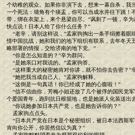
个幼稚的观众。如果你非演下去，想来一幕自杀，我
一个死法：墙角有个痰盂，你可以当成水井往下跳！
带，绑在衣架上，来个悬梁自尽。”讽刺了一顿，辛为
快点说！日本人给了你什么任务？”
“老辛，请别这样说，”孟家驹掏出一条手绢擦着眼睛
情中国抗战，她和我们的地下组织有联系，去年冬天五
略部署的情报，交给济南的地下党。”
“你是怎么知道的？”辛为群问。
“是她亲口对我说的。”孟家驹答。
“这样重大的秘密她肯对你讲，就不怕你去告密？”
“她把我当成自己人。”孟家驹解释。
“这倒是一句真话！你已经成了她的心腹啦！”
“信不信由你，芳梅小姐还放了几个被俘的国民党军
个爱国青年，跑到抗日根据地，也是她派人化装送出去
“你说她参加日本共产党，也是她告诉你的？”
孟家驹点点头。
“日本共产党在日本是个秘密组织，被日本法西斯军
肯向你公开，你居然信以为真？”