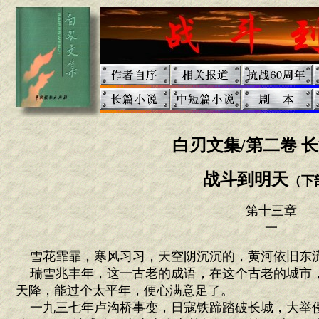
白刃文集/第二卷 
战斗到明天
（下
第十三章
一
雪花霏霏，寒风习习，天空阴沉沉的，黄河依旧东
瑞雪兆丰年，这一古老的成语，在这个古老的城市
天降，能过个太平年，便心满意足了。
一九三七年卢沟桥事变，日寇铁蹄踏破长城，大举侵