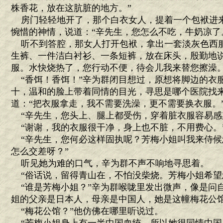
株香花，放在这肮脏的地方。”
房门轻轻地开了，那个白衣女人，提着一个包袱进
惋惜的神情，说道：“辛先生，您怎么不吃，牛奶凉了
听不到答腔，那女人打开包袱，拿出一套淡灰色西
生裤、一件洁白衬衫、一条短裤，放在床头，殷勤地说
服。水快烧热了，您行动不便，待会儿我来替您擦澡。
“香饵！香饵！”辛为群闭目想过，原想将脚边的衣
十，温和的脸上带着同情的目光，寻思是哪个医院找
道：“把衣服拿走，我不需要洗澡，更不需要换衣服。
“辛先生，您头上、腿上都受伤，穿着脏衣服容易感
“谢谢，我的衣服很干净，身上也不脏，不用费心。
“辛先生，您何必这样固执呢？芳梅小姐叫我来侍候
怎么交差呀？”
听见她为难的口气，辛为群不声不响地寻思着。
“俗话说，留得青山在，不怕没柴烧。芳梅小姐希望
“谁是芳梅小姐？”辛为群喉咙里发出微声，像是问自
姐的父亲是日本人，母亲是中国人，她是这幢梅花公馆
“梅花公馆？”他仿佛在哪里听说过。