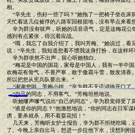
鞋。头发烫成波纹，瓜子脸上了淡妆，嘴唇涂得血红
相。
“辛先生，伤好一些了吗？”她拖了一把椅子坐在床前
天忙着送几位被俘的八路军回根据地，没有早点来看您
辛为群没有吱声，听她的话音语气，定是这梅花公
感到有点紧张，得沉着应战。
“哦，我忘了自我介绍了，我叫芳梅。”她说过，看
说：“辛先生，我知道您看不惯我这身打扮，在这样环
辛为群依然不出声，留心听她独白。
“梅花是中国的国花，家母是中国人，我有一半中国
欢梅花有骨气，不畏严寒，敢于傲霜斗雪，散发清香
所以把您从宪兵队要出来。”
“谢谢您啦，芳梅小姐。”辛为群不无讥诮地开口了
“自己的同志，不用客气。”芳梅坦然地说。
听她嗲声嗲气说出“自己的同志”，辛为群觉得受了
“谁是你的同志？”他激怒地说，“你的同志在日军谋
虏，要杀就杀，用不着耍花招！”
几天来，芳梅听女护士报告，辛为群不拒绝吃喝，
了。今晚上亲自出马，想进一步拉他下水，没想到刚提