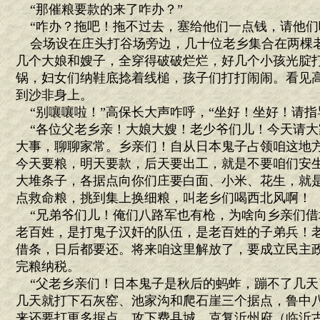
“那催粮要款的来了咋办？”
“咋办？拖吧！拖不过去，塞给他们一点钱，请他们
会场设在庄头打谷场旁边，几十位老乡集合在两棵
几个大娘和嫂子，全穿得破破烂烂，好几个小孩光腚
锅，妇女们纳鞋底捻着线槌，孩子们打打闹闹。看见
到沙非身上。
“别嚷嚷啦！”高保长大声咋呼，“坐好！坐好！请指
“各位父老乡亲！大娘大嫂！老少爷们儿！今天请大
大事，聊聊家常。乡亲们！自从日本鬼子占领咱这地
今天要粮，明天要款，后天要出工，就是不要咱们安
大堆条子，各据点向你们庄要白面、小米、花生，就
点救命粮，挑到集上换细粮，叫老乡们喝西北风啊！
“兄弟爷们儿！俺们八路军也有枪，为啥向乡亲们借
老百姓，是打鬼子汉奸的队伍，是老百姓的子弟兵！
借条，日后都要还。将来咱这里解放了，要成立民主
完粮纳税。
“父老乡亲们！日本鬼子是秋后的蚂蚱，蹦不了几天
几天就打下石灰窑、池家沟和爬石崖三个据点，鲁中
来还要打更多据点，攻下费县城，克复沂州府（临沂古