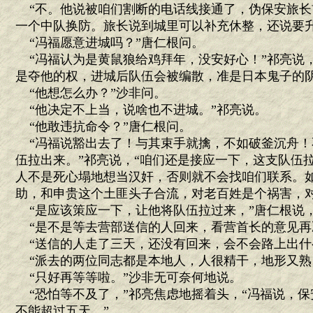
“不。他说被咱们割断的电话线接通了，伪保安旅长
一个中队换防。旅长说到城里可以补充休整，还说要升
“冯福愿意进城吗？”唐仁根问。
“冯福认为是黄鼠狼给鸡拜年，没安好心！”祁亮说，
是夺他的权，进城后队伍会被编散，准是日本鬼子的阴
“他想怎么办？”沙非问。
“他决定不上当，说啥也不进城。”祁亮说。
“他敢违抗命令？”唐仁根问。
“冯福说豁出去了！与其束手就擒，不如破釜沉舟！
伍拉出来。”祁亮说，“咱们还是接应一下，这支队伍
人不是死心塌地想当汉奸，否则就不会找咱们联系。
助，和申贵这个土匪头子合流，对老百姓是个祸害，对
“是应该策应一下，让他将队伍拉过来，”唐仁根说，
“是不是等去营部送信的人回来，看营首长的意见再
“送信的人走了三天，还没有回来，会不会路上出什
“派去的两位同志都是本地人，人很精干，地形又熟
“只好再等等啦。”沙非无可奈何地说。
“恐怕等不及了，”祁亮焦虑地摇着头，“冯福说，保
不能超过五天。”