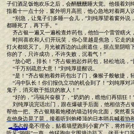
子们酒足饭饱欢乐之后，会醉醺醺睡大觉。他领着刘
指着十一点十分，窗外明月高照，他心急地对着两人说
“别急，让鬼子们多睡一会儿，”刘纯厚望着窗外说，
都睡死了，再下手。”
齐占银一遍又一遍检查炸药包，他怕一个雷管瞎火
时间喜欢和人们开玩笑，你心里越是焦急，它走的
灯火都熄灭了。月光被西边的山崮遮住，据点里阴暗下
你的了，只许成功，不许失败，沉着气！”
“放心吧，排长！”齐占银抱起炸药包，轻松地说，“
“千万别疏忽大意！”刘纯厚提醒说。
“是！”齐占银抱着炸药包出了门，像猴子般敏捷，
“冯中队长！你们报仇立功的机会到了！”刘纯厚对冯
鬼子，消灭敢于抵抗的敌人！”
“好的，”冯福兴奋极了，“奶奶的，瞧他们再猖狂！
刘纯厚说完话出门，跟在爆破手后面，他相信齐占
帮他一把。齐占银顺着炮楼的墙边转向北面，突然看
在他身边晃了晃，接着听到炮楼顶的日本哨兵喊着协和
齐占银毫不理会，贴着墙壁跑到小窗户下，将炸药
听见“啪啦”一声，他猛跑向北围墙边趴下，张开大口