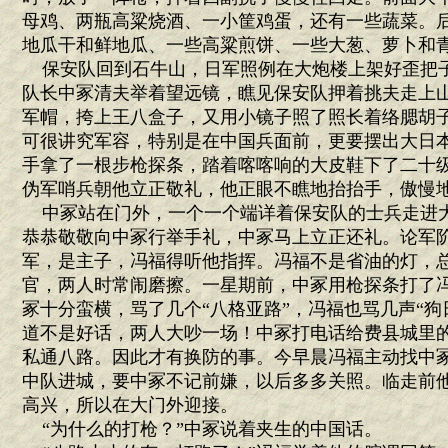
母鸡、两瓶高粱烧酒、一小筐鸡蛋，还有一些蔬菜。
地瓜干和鲜地瓜、一些高粱煎饼、一些大葱、萝卜和
保安队回到石牛山，日军照例在大炮楼上架好歪把
队长中冢清夫举着望远镜，瞧见保安队押着挑夫走上
军帽，挎上王八盒子，又用小镜子照了照长着络腮胡
可很讲究军容，特别是在中国兵面前，更要摆出大日
手拿了一根步枪探条，踏着喀喀响的大皮鞋下了二十
伪军哨兵朝他立正敬礼，他正眼不瞧地抬抬手，傲慢
中冢站在门外，一个一个端详着保安队的士兵走进
恭恭敬敬向中冢行举手礼，中冢马上立正还礼。论军
军，是主子，冯福得听他指挥。冯福不是省油的灯，
官，两人时常闹磨擦。一星期前，中冢用枪探条打了
冢十分蛮横，骂了几个“八格亚路”，冯福也骂几声“狗
道不是好话，两人大吵一场！中冢打电话给费县城里
私通八路。因此才有换防的事。今早晨冯福主动找中
中队进城，要中冢不记前嫌，以后多多关照。临走前他
高兴，所以在大门外迎接。
“为什么的打枪？”中冢说着夹生的中国话。