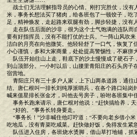
里空空荡荡……
战士们无法理解指导员的心情。刚打完胜仗，没有
米，事务长想法买了猪肉，给各班包了一顿饺子，吃
足，精神焕发，走起路来双腿有劲，脚步轻捷，没有
走在队伍后面的沙非，很为这个士气饱满的连队而自
要有好指挥员，没有不能打仗的士兵。”一阵山风吹来
洁白的月亮在向他微笑。他轻轻舒了一口气，恢复了信
小心谨慎，多和大家商量，处处提高警惕性，不麻痹大
队伍开始往山上走，鞋底下的沙土慢慢成了硬石子
到山顶部分。一小时以后，山腰里青阳庄的石头房子
宿营地。
青阳庄只有三十多户人家，上下山两条道路，通往
结。唐仁根叫一排长刘纯厚派哨兵，在各个路口站岗
喊来值星排长张金才，叫他去号房子，吩咐各班集中
事务长跑来请示，唐仁根对他说：“赶快搞给养，天
“好的。”事务长转身要走。
“事务长！”沙非喊住他叮咛道：“不要向老乡借小米
吃地瓜，没有青菜吃咸菜。赶快做好饭，免得发生紧急
队伍进入住房，各班烧水烫脚，借山草打地铺，抓