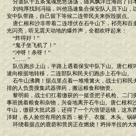
分遣队十五条鬼魂悠悠荡荡，随风飘洋过海回了日
刘纯厚找到冯福，叫他迅速集合保安队人员下山，
安中队带路，自己留下等候二连带民夫来拆毁据点。
唐仁根和沙非带着二连埋伏在石牛山下，祁亮和百
光闪亮，听见震天动地的爆炸声，全都欢呼起来：
“炸得好！”
“鬼子坐飞机了！”
“冲呀！杀呀！”
“…… ”
队伍跑步上山，半路上遇着保安中队下山。唐仁根
速向根据地转移，二连部队和民夫们跑步上石牛山。
石牛山沸腾！据点里点着一堆堆篝火，战士们和民
排的人负责搜集武器弹药，搬运粮食和物资。
黎明前，战士们扛着缴获的一挺歪把子机枪、二门
事班挑着粮食和杂物，兴奋地离开石牛山。唐仁根和
牛山，缴获大批武器，还得了一个六倍望远镜，这东
洋财，各人捡些有用的东西：被子、衣服、木头、锅碗
环绕着据点的鹿砦和营房正在燃烧！坍掉半拉的大