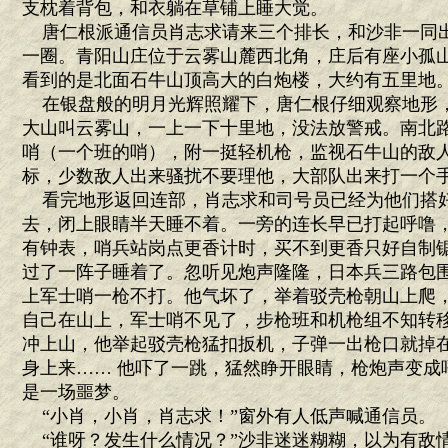
支枕着背包，和衣躺在草铺上睡大觉。
唐仁根派通信员肖志求请来三个排长，和沙非一同
一圈。青阳山庄位于云雾山麓西北角，庄后有座小孤
看到的是北面石牛山顶高大的白炮楼，大约有五里地
在银盘般的明月光辉照耀下，唐仁根仔细观察地形，
大山叫云雾山，一上一下十里地，没法放警戒。南北
哨（一个班的哨），附一挺轻机枪，监视石牛山的敌
标，少数敌人出来骚扰不要理他，大部队出来打一个
看完地形返回连部，肖志求和司号员已经为他们搭
去，闭上眼睛半天睡不着。一旁的连长早已打起呼噜
有钟表，哨兵站岗点更香计时，买不到更香只好自制
过了一阵子睡着了。忽听见炮声隆隆，日本兵三路包
上军士哨一枪不打。他气坏了，举着驳壳枪朝山上爬
自己在山上，军士哨不见了，步枪班和机枪组不知转
冲上山，他举起驳壳枪猛扣扳机，子弹一出枪口就掉
身上来…… 他吓了一跳，猛然睁开眼睛，枪炮声变成
是一场噩梦。
“小肖，小肖，肖志求！”窗外有人低声喊通信员。
“谁呀？发生什么情况？”沙非迷迷糊糊，以为有敌