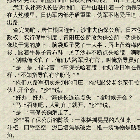
照格外晃眼。碉堡外面围着铁刺网和鹿砦，山上全是
武工队祁亮队长告诉他们，石牛山驻扎着一个伪保
在大炮楼里。日伪军内部矛盾重重，伪军不堪受压迫
出路。
查完岗哨，唐仁根回连部，沙非去伪保公所。日本
政权，实行保甲制度，青阳庄公所改为保公所。伪保
像块干瘪的萝卜，脑袋瓜子秃了一大半，唇上留着稀
衫，踏着牛鼻子青布鞋，见了沙非不断点头哈腰，满嘴
“别喊俺长官了，俺们八路军没有官，叫俺指导员好
“是，是，指导官，”高保长哈着腰，他听说日军在
样，“不知指导官有啥吩咐？”
“俺们八路军初次来到你们庄，俺想跟父老乡亲们拉
伙儿开个会。”沙非说。
“好办，好办，”高保长连连点头，“啥时候开会？”
“马上召集吧，人到齐了就开。”沙非说。
“是。”高保长鞠躬走了。
沙非看了保公所的陈设：一张摇摇晃晃的八仙桌，
斗柜。四壁空空，泥巴墙焦黑破烂，惟一装饰物是贴
角。