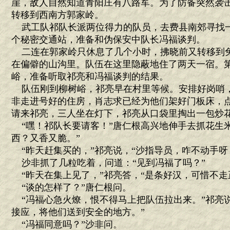
崖，敌人自然知道青阳庄有八路军。为了防备突然袭
转移到西南方郭家岭。
武工队祁队长派两位得力的队员，去费县南郊寻找
个秘密交通站，准备和伪保安中队长冯福谈判。
二连在郭家岭只休息了几个小时，拂晓前又转移到
在偏僻的山沟里。队伍在这里隐蔽地住了两天一宿。
峪，准备听取祁亮和冯福谈判的结果。
队伍刚到柳树峪，祁亮早在村里等候。安排好岗哨
非走进号好的住房，肖志求已经为他们架好门板床，
请来祁亮，三人坐在灯下，祁亮从口袋里掏出一包炒
“嘿！祁队长要请客！”唐仁根高兴地伸手去抓花生米
西？又香又脆。”
“昨天赶集买的，”祁亮说，“沙指导员，咋不动手呀
沙非抓了几粒吃着，问道：“见到冯福了吗？”
“昨天在集上见了，”祁亮答，“是条好汉，可惜不走
“谈的怎样了？”唐仁根问。
“冯福心急火燎，恨不得马上把队伍拉出来。”祁亮说
接应，将他们送到安全的地方。”
“冯福同意吗？”沙非问。