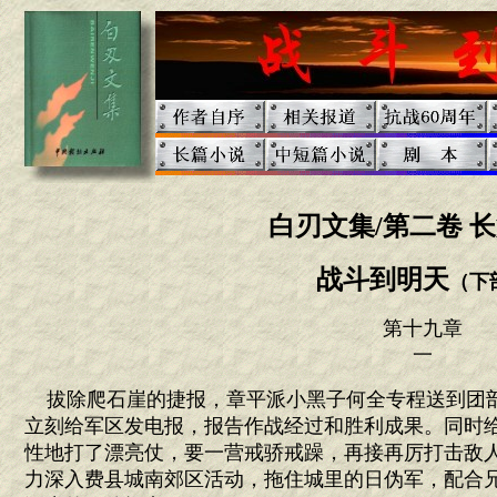
白刃文集/第二卷 
战斗到明天
（下
第十九章
一
拔除爬石崖的捷报，章平派小黑子何全专程送到团
立刻给军区发电报，报告作战经过和胜利成果。同时
性地打了漂亮仗，要一营戒骄戒躁，再接再厉打击敌
力深入费县城南郊区活动，拖住城里的日伪军，配合