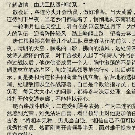
了解敌情，由武工队跟他联系。”
散会后，各连分头开会动员，做好准备。当天黄昏
连待到下半夜，当老乡们都睡着了，悄悄地向东南转
一轮明月挂在天空上，乳白色的浮云飘过月下，为
人的队伍，迎着阵阵轻风，踏上崎岖山路，望着云雾
唐仁根和祁亮带着几个武工队员走在队伍的前头，
夜，晴朗的天空，朦胧的山影，拂面的清风，远处传来
发诗人感怀的情景，对于曾被别人起了“洋诗人”外号
作过战以后，他仿佛变成另一个人，胸中激荡的不是
碉堡林立的敌占区，初次脱离领导单独行动，以后碰
示，而是要和唐连长共同商量当机立断。宿营地的选
哨、处理敌情以至作战部署，自己是个政治指导员，
负责。每天大大小小的问题，都得参与决定处理。全
牲打开的交通走廊，不能掉以轻心。
爬石崖战斗胜利，二连受到通令表扬，作为二连的
然感到光荣，难免沾沾自喜，看出领导上对他更加信
古话：“将相本无种，男儿当自强。”相信自己不但可
优秀指挥员。然而刚离开营领导半天，面对难于捉摸