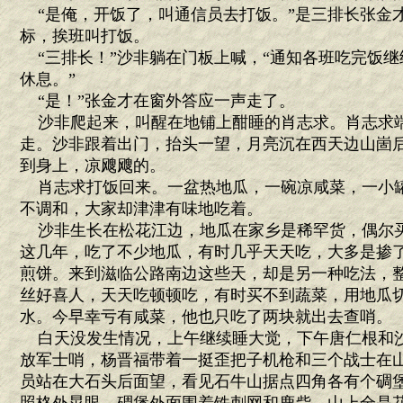
“是俺，开饭了，叫通信员去打饭。”是三排长张金
标，挨班叫打饭。
“三排长！”沙非躺在门板上喊，“通知各班吃完饭继
休息。”
“是！”张金才在窗外答应一声走了。
沙非爬起来，叫醒在地铺上酣睡的肖志求。肖志求
走。沙非跟着出门，抬头一望，月亮沉在西天边山崮
到身上，凉飕飕的。
肖志求打饭回来。一盆热地瓜，一碗凉咸菜，一小
不调和，大家却津津有味地吃着。
沙非生长在松花江边，地瓜在家乡是稀罕货，偶尔
这几年，吃了不少地瓜，有时几乎天天吃，大多是掺
煎饼。来到滋临公路南边这些天，却是另一种吃法，
丝好喜人，天天吃顿顿吃，有时买不到蔬菜，用地瓜
水。今早幸亏有咸菜，他也只吃了两块就出去查哨。
白天没发生情况，上午继续睡大觉，下午唐仁根和
放军士哨，杨晋福带着一挺歪把子机枪和三个战士在
员站在大石头后面望，看见石牛山据点四角各有个碉