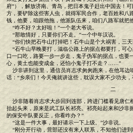
府”），解放济南、青岛，把日本鬼子赶出中国去！可
方，要铲除这些害人虫，就得军民合作，老百姓和八
钱，他要，咱跟他拖，他派队伍来，咱们八路军就把他
“咋不好？太好啦！”一个老大爷说。
“那敢情好，只要你们不走。”一个中年汉说。
“你们快把石牛山打掉吧！石牛山是个大祸害，三天
“石牛山早晚要打，滋临公路上的据点都要打，可心急
口一口吃，路要一步一步走，鬼子伪军的据点，也要
心，黄土也能变成金，还怕小鬼子打不走？……”
沙非讲到这里，通信员肖志求匆匆跑来，在他耳边
话：“乡亲们！今天俺就讲这些，耽误大家不少功夫，
二
沙非随着肖志求大步回到连部，跨进门槛看见唐仁
抬起头来，原来是武工队长祁亮。祁亮站起来和沙非握
的保安中队要反正，你看咋办？”
“这是一件大事，最好请示一下上级。”沙非说。
“刚分开行动，营部还没有来人联系，不知他们进到