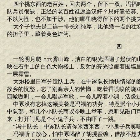
四个挑东西的老百姓，回去两个，留下一双。冯福
队兵员很缺，正经的老百姓谁愿当汉奸？只好靠招募
不以为怪，也不加干涉。他们哪里晓得留下的两个挑
大个子挑夫是二连一排长刘纯厚，比他矮一点的壮
的担子里，藏着黄色炸药。
四
一轮明月爬上云雾山峰，洁白的银光洒遍了起伏的
映在石牛山的白色大炮楼上，反射的亮光照耀着围墙
一层霜雪。
大炮楼里日军分遣队士兵，在中冢队长愉快情绪的
故乡的忧愁，忘了别离亲人的苦恼，吃着香喷喷的烧
四嗷嗷叫，一会儿唱起军歌，一会儿哼着小调，活像
中冢没有忘掉这顿美餐是冯福的功劳，特意派个小
中队部，和几个小队长商议今晚上举事，忽听见敲门
来，打开门见是个小鬼子兵，不由吓了一跳。
“冯中队长，中冢队长请你米西米西，”小鬼子兵笑嘻
冯福听了放心，怕中冢喝醉了胡搅蛮缠，借故不想去