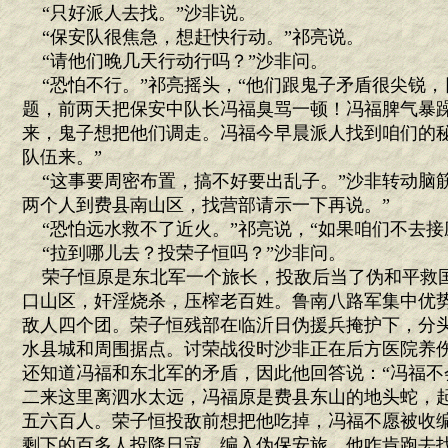
“只好派人去找。”沙非说。
“保安队很焦急，想赶快行动。”祁亮说。
“请他们晚几天行动行吗？”沙非问。
“恐怕不行。”祁亮摇头，“他们跟鬼子矛盾很尖锐，
题，前两天把保安中队长冯福臭骂一顿！冯福脾气暴
来，鬼子想把他们调走。冯福今早晨派人找到咱们的
队伍来。”
“这事要周密布置，搞不好要出乱子。”沙非转动脑筋
两个人到费县南山区，找营部请示一下再说。”
“恐怕远水救不了近火。”祁亮说，“如果咱们不去接
“拉到哪儿去？投荣子恒吗？”沙非问。
荣子恒原是东北军一个旅长，投敌后当了伪和平救
口山区，奸淫烧杀，压榨老百姓。鲁南八路军集中优
敌人四个团。荣子恒残部在临沂日伪援兵掩护下，分
水县城和周围据点。讨荣战役时沙非正在后方医院养
还知道冯福和东北军的矛盾，因此他回答说：“冯福不
二来这里离泗水太远，冯福原是费县东山的地头蛇，
五六百人。荣子恒投敌前想把他吃掉，冯福不愿被收
剩下的百多人投降日寇，编入伪保安旅，他咋肯跑去找