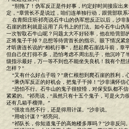
“别拖了！伪军反正是件好事，约定好时间接应出来
定，“章营长不是说过，咱们连单独行动，跟营部联系
在青阳庄听祁亮说石牛山的伪军想反正以后，沙非
石崖的胜利就是运用了兵书上的打法。如今石牛山伪军
一次智取石牛山呢？问题太大不好轻率，他在给营部
正将鬼子干掉？总想等待营首长的指示。眼下情况紧
才听唐连长说的“相机行事”，想起爬石崖战斗前，章
但自己仗打得不多，恐怕考虑不周出乱子，他沉吟了半
级指示最好，万一等不到也不能坐失良机！我有个想
怎样？”
“又有什么好点子啦？”唐仁根想到爬石崖的胜利，
“乘伪军反正的好机会，把鬼子干掉！”沙非满怀信
“恐怕不行。石牛山的鬼子很狡猾，对保安队都不信
紧紧的。”祁亮说，“虽然只有十五个鬼子，可是火力
还有几箱手榴弹。”
“强攻当然不行，还是得用计谋。”沙非说。
“用啥计谋？”祁亮问。
“祁队长，你知道鬼子的高炮楼多厚吗？”沙非反问