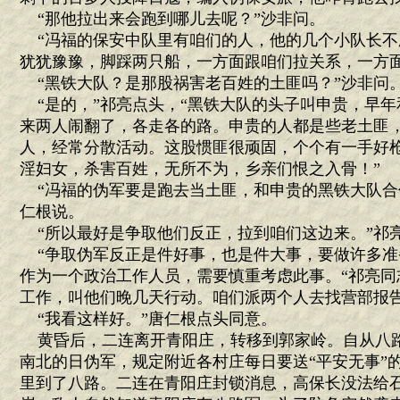
“那他拉出来会跑到哪儿去呢？”沙非问。
“冯福的保安中队里有咱们的人，他的几个小队长不
犹犹豫豫，脚踩两只船，一方面跟咱们拉关系，一方面
“黑铁大队？是那股祸害老百姓的土匪吗？”沙非问
“是的，”祁亮点头，“黑铁大队的头子叫申贵，早年
来两人闹翻了，各走各的路。申贵的人都是些老土匪
人，经常分散活动。这股惯匪很顽固，个个有一手好
淫妇女，杀害百姓，无所不为，乡亲们恨之入骨！”
“冯福的伪军要是跑去当土匪，和申贵的黑铁大队合
仁根说。
“所以最好是争取他们反正，拉到咱们这边来。”祁
“争取伪军反正是件好事，也是件大事，要做许多准
作为一个政治工作人员，需要慎重考虑此事。“祁亮同
工作，叫他们晚几天行动。咱们派两个人去找营部报告
“我看这样好。”唐仁根点头同意。
黄昏后，二连离开青阳庄，转移到郭家岭。自从八
南北的日伪军，规定附近各村庄每日要送“平安无事”
里到了八路。二连在青阳庄封锁消息，高保长没法给