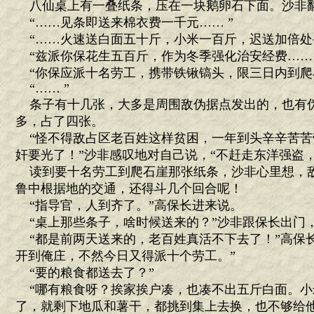
八仙桌上有一叠纸条，压在一块鹅卵石下面。沙非
“……见条即送来棉衣费一千元…… ”
“……火速送白面五十斤，小米一百斤，迟送加倍处罚
“兹派你保花生五百斤，作为冬季强化治安经费…… 
“你保应派十名劳工，携带铁锹镐头，限三日内到爬石
“…… ”
条子有十几张，大多是周围敌伪据点发出的，也有
多，占了四张。
“怪不得敌占区老百姓这样贫困，一年到头辛辛苦苦
奸要光了！”沙非感叹地对自己说，“不赶走东洋强盗
读到要十名劳工到爬石崖那张纸条，沙非心里想，
鲁中根据地的交通，还得斗几个回合呢！
“指导官，人到齐了。”高保长进来说。
“桌上那些条子，啥时候送来的？”沙非跟保长出门
“都是前两天送来的，老百姓真活不下去了！”高保长
开到俺庄，不然今日又得派十个劳工。”
“要的粮食都送去了？”
“哪有粮食呀？挨家挨户凑，也凑不出五斤白面。小
了，就剩下地瓜和薯干，都挑到集上去换，也不够给他