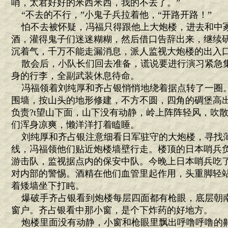
哨，太君好好的米西米西，我的不去了。”
“不去的不行，”小鬼子兵拉着他，“开路开路！”
怕不去被怀疑，冯福只得跟他上大炮楼，进去和中
酒，灌得鬼子们迷迷糊糊，然后借口告辞出来，继续
沉着气，千万不能走漏消息，派人监视大炮楼的出入
散会后，小队长们回去准备，谎说要进行演习紧急
身的行李，全副武装休息待命。
冯福领着刘纯厚和齐占银悄悄地绕着据点转了一圈
围墙，按山头的地形修建，不方不圆，四角的碉堡高
负责?t望山下面，山下没有动静，岭上阵阵轻风，吹
们浑身凉爽，懒洋洋打着瞌睡。
刘纯厚和齐占银注意细看日军驻守的大炮楼，寻找
线，冯福领他们贴近炮楼墙壁行走。楼顶的日本哨兵
游击队，监视据点内的保安中队。今晚上日本哨兵吃
对内部的警惕。酒精在他们血管里起作用，头重脚轻
着矮墙坐下打盹。
爆破手齐占银看到炮楼每层四面都有枪眼，底层朝
窗户。齐占银看中那小窗，是个下炸药的好地方。
炮楼里面没有动静，小窗和枪眼里飘出呼噜呼噜的