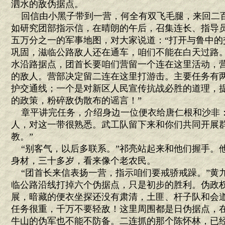
泗水的敌伪据点。
回信由小黑子带到一营，何全有双飞毛腿，来回二
如研究团部指示信，在晴朗的午后，召集连长、指导
五万分之一的军事地图，对大家说道：“打开与鲁中的
巩固，滋临公路敌人还在通车，咱们不能在白天过路
水沿路据点，团首长要咱们营留一个连在这里活动，
的敌人。营部决定留二连在这里打游击。主要任务有
护交通线；一个是对新区人民宣传抗战必胜的道理，
的政策，粉碎敌伪散布的谣言！”
章平讲完任务，介绍身边一位便衣给唐仁根和沙非：
人，对这一带很熟悉。武工队留下来和你们共同开展
教。”
“别客气，以后多联系。”祁亮站起来和他们握手。
身材，三十多岁，看来像个老农民。
“团首长来信表扬一营，指示咱们要戒骄戒躁。”黄九
临公路沿线打掉六个伪据点，只是初步的胜利。伪政
展，暗藏的便衣坐探还没有肃清，土匪、杆子队和会
任务很重，千万不要轻敌！这里周围都是日伪据点，
牛山的伪军也不能不防备。二连抓的那个陈怀林，已