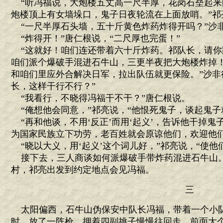
“听冯福说，大炮楼五丈高一尺半厚，花岗石垒起来
炮楼顶上有女墙垛口，鬼子日夜轮流在上面放哨。”祁
“一尺半厚石头墙，五十斤黄色炸药炸得开吗？”沙
“炸得开！”唐仁根说，“二尺厚也完蛋！”
“这就好！咱们连还带着六十斤炸药。祁队长，请你
咱们派个爆破手混进石牛山，三更半夜把大炮楼炸掉
和咱们里应外合解决日军，拉出队伍就更保险。”沙非
长，这样干行不行？”
“我看行，不晓得冯福干不干？”唐仁根说。
“俺想他会同意，”祁亮说，“他恨死鬼子，谈起鬼子
“再和他谈，不用‘反正’而用‘起义’，告诉他干掉
为国家民族立下功劳，老百姓就会原谅他们，欢迎他们
“晓以大义，用‘起义’这个词儿好，”祁亮说，“使他
接下去，三人商谈如何派爆破手带炸药混进石牛山
村，祁亮出发到约定地点会见冯福。
三
太阳偏西，石牛山伪保安中队长冯福，带着一个小
时，放了一阵枪，押着四副挑子慢慢往回走。前面大