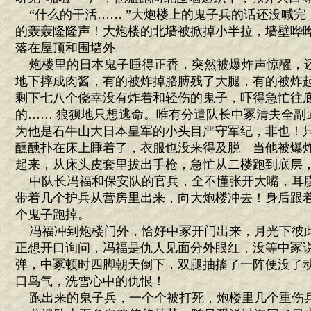
“什么的干活…… ”大炮楼上的鬼子兵的话还没喊完
的轰轰隆隆声！大炮楼的北墙被掀掉小半拉，墙壁哗
落在屋顶和围墙外。
炮楼里的日本鬼子睡得正香，突然被爆炸声惊醒，
地下摔成肉酱，有的被炸掉胳膊残了大腿，有的被炸
剩下七八个侥幸没有炸着和轻伤的鬼子，吓得急忙往
的…… 狼狈地只想逃命。唯有分遣队长中冢清夫全副
为他是石牛山大日本皇军的小头目严守军纪，非也！
醺醺扑在床上睡着了，衣服也没来得及脱。当他被爆
起来，从床头皮套里拔出手枪，急忙从二楼跑到底层
中队长冯福和保安队的官兵，全不懂张开大嘴，耳
带着几个护兵从营房里出来，向大炮楼冲去！身后跟
个鬼子跑掉。
冯福冲到炮楼门外，恰好中冢开门出来，月光下彼
正想开口询问，冯福是仇人见面分外眼红，没等中冢
弹，中冢顿时四脚朝天倒下，双腿抽搐了一阵便没了动
口鸟气，洗雪心中的仇恨！
跑出来的鬼子兵，一个个被打死，炮楼里几个重伤