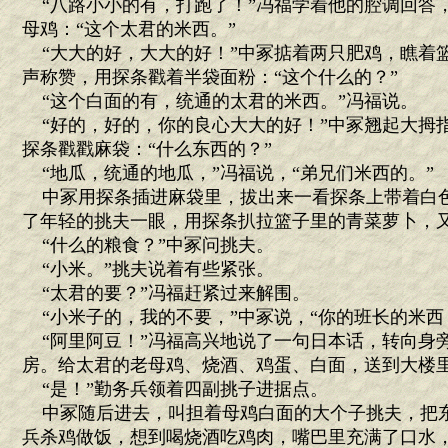
“八路小小的有，打跑了！”冯福学着他的腔调回答
母鸡：“这个太君的米西。”
“大大的好，大大的好！”中冢掂着两只肥鸡，瞧着
声称赞，用探条戳着半袋面粉：“这个什么的？”
“这个白面的有，统通的太君的米西。”冯福说。
“好的，好的，你的良心大大的好！”中冢翘起大拇
探条戳戳麻袋：“什么东西的？”
“地瓜，统通的地瓜，”冯福说，“弟兄们米西的。”
中冢用探条插进麻袋里，拔出来一看探条上带着白
了年轻的挑夫一眼，用探条扒拉篮子里的青菜萝卜，
“什么的粮食？”中冢问挑夫。
“小米。”挑夫说着有些紧张。
“太君的要？”冯福赶紧过来解围。
“小米子的，我的不要，”中冢说，“你的班长的米西
“阿里阿豆！”冯福高兴地说了一句日本话，转向身旁
房。给太君的老母鸡、烧酒、鸡蛋、白面，送到大楼里
“是！”勤务兵领着四副挑子进据点。
中冢随后进去，叫担着母鸡白面的大个子挑夫，把
兵杀鸡做饭，想到喝烧酒吃鸡肉，嘴巴里充满了口水