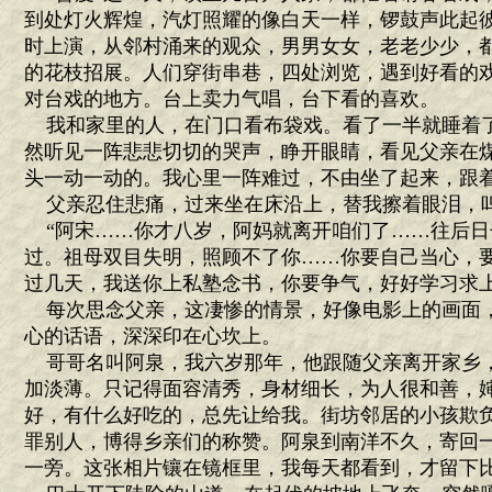
到处灯火辉煌，汽灯照耀的像白天一样，锣鼓声此起
时上演，从邻村涌来的观众，男男女女，老老少少，
的花枝招展。人们穿街串巷，四处浏览，遇到好看的
对台戏的地方。台上卖力气唱，台下看的喜欢。
我和家里的人，在门口看布袋戏。看了一半就睡着
然听见一阵悲悲切切的哭声，睁开眼睛，看见父亲在
头一动一动的。我心里一阵难过，不由坐了起来，跟
父亲忍住悲痛，过来坐在床沿上，替我擦着眼泪，
“阿宋……你才八岁，阿妈就离开咱们了……往后日
过。祖母双目失明，照顾不了你……你要自己当心，
过几天，我送你上私塾念书，你要争气，好好学习求上
每次思念父亲，这凄惨的情景，好像电影上的画面
心的话语，深深印在心坎上。
哥哥名叫阿泉，我六岁那年，他跟随父亲离开家乡
加淡薄。只记得面容清秀，身材细长，为人很和善，
好，有什么好吃的，总先让给我。街坊邻居的小孩欺
罪别人，博得乡亲们的称赞。阿泉到南洋不久，寄回
一旁。这张相片镶在镜框里，我每天都看到，才留下