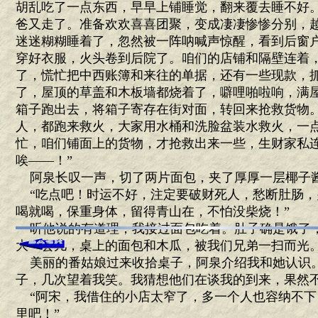
胡乱吃了一点东西，早早上铺睡觉，翻来覆去睡不好
爸又走了。准备欢欢喜喜团聚，变成凄凄惨惨分别，
迷迷糊糊睡着了，忽然被一阵呐喊声惊醒，看到后窗
穿好衣服，火头卷到后院了。咱们的店铺和隔壁连着
了，慌忙把中西账簿和来往的单据，还有一些现款，
了，屋顶的草盖和木板墙都烧着了，噼哩啪啦响，满
箱子跑出去，将箱子寄存在街对面，转回来抢救货物
人，都跑来救火，大家用水桶和洗脸盆装水救火，一
忙，咱们铺面上的货物，才抢救出来一些，生财家私
唉——！”
阿泉长叹一声，切了两片面包，夹了厚厚一层椰子
“吃点吧！时运不好，注定要破财死人，愁断肚肠，
喝就喝，保重身体，留得青山在，不怕没柴烧！”
听他说的有道理，我接过面包吃着。肚子确是饿了
大一会儿，桌上的面包和木瓜，被我们兄弟一扫而光
美丽的番姑娘过来收拾桌子，阿泉介绍我和她认识
子，几次望着我笑。我猜想他们在谈我的到来，果然
“阿宋，我借住的小店太窄了，多一个人也容纳不下
里吧！”