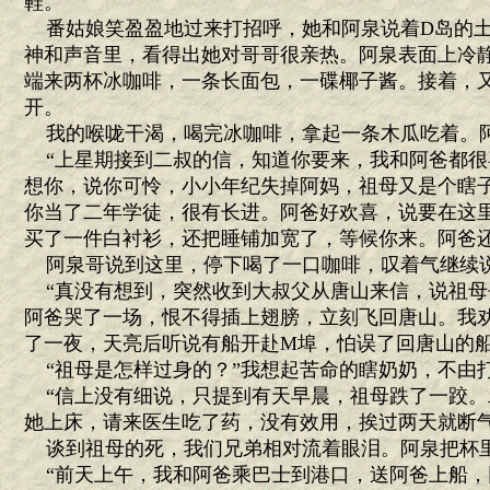
鞋。
番姑娘笑盈盈地过来打招呼，她和阿泉说着D岛的土
神和声音里，看得出她对哥哥很亲热。阿泉表面上冷
端来两杯冰咖啡，一条长面包，一碟椰子酱。接着，
开。
我的喉咙干渴，喝完冰咖啡，拿起一条木瓜吃着。
“上星期接到二叔的信，知道你要来，我和阿爸都很
想你，说你可怜，小小年纪失掉阿妈，祖母又是个瞎
你当了二年学徒，很有长进。阿爸好欢喜，说要在这
买了一件白衬衫，还把睡铺加宽了，等候你来。阿爸还
阿泉哥说到这里，停下喝了一口咖啡，叹着气继续
“真没有想到，突然收到大叔父从唐山来信，说祖母
阿爸哭了一场，恨不得插上翅膀，立刻飞回唐山。我
了一夜，天亮后听说有船开赴M埠，怕误了回唐山的船
“祖母是怎样过身的？”我想起苦命的瞎奶奶，不由
“信上没有细说，只提到有天早晨，祖母跌了一跤。
她上床，请来医生吃了药，没有效用，挨过两天就断气
谈到祖母的死，我们兄弟相对流着眼泪。阿泉把杯
“前天上午，我和阿爸乘巴士到港口，送阿爸上船，