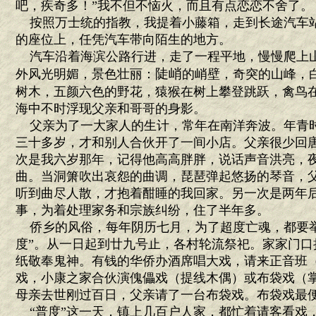
吧，疾奇多！”我不但不恼火，而且有点恋恋不舍了。
按照万士统的指教，我提着小藤箱，走到长途汽车
的座位上，任凭汽车带向陌生的地方。
汽车沿着海滨公路行进，走了一程平地，慢慢爬上
陡峭
外风光明媚，景色壮丽：
的峭壁，奇突的山峰，
树木，五颜六色的野花，猿猴在树上攀登跳跃，禽鸟
海中不时浮现父亲和哥哥的身影。
父亲为了一大家人的生计，常年在南洋奔波。年青
三十多岁，才和别人合伙开了一间小店。父亲很少回
次是我六岁那年，记得他高高胖胖，说话声音洪亮，夜
曲。当洞箫吹出哀怨的曲调，琵琶弹起悠扬的琴音，
听到曲尽人散，才抱着酣睡的我回家。另一次是两年
事，为着处理家务和宗族纠纷，住了半年多。
侨乡的风俗，每年阴历七月，为了超度亡魂，都要举
度”。从一日起到廿九号止，各村轮流祭祀。家家门口
纸敬奉鬼神。有钱的华侨办酒席唱大戏，请来正音班
戏，小康之家合伙演傀儡戏（提线木偶）或布袋戏（
母亲去世刚过百日，父亲请了一台布袋戏。布袋戏最
“普度”这一天，镇上几百户人家，都忙着请客看戏