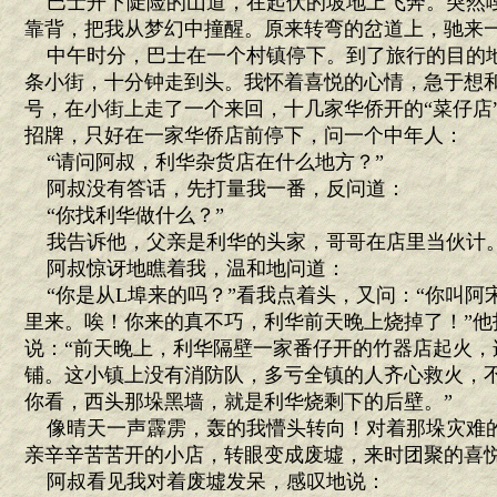
巴士开下陡险的山道，在起伏的坡地上飞奔。突然
靠背，把我从梦幻中撞醒。原来转弯的岔道上，驰来
中午时分，巴士在一个村镇停下。到了旅行的目的
条小街，十分钟走到头。我怀着喜悦的心情，急于想和
号，在小街上走了一个来回，十几家华侨开的“菜仔店
招牌，只好在一家华侨店前停下，问一个中年人：
“请问阿叔，利华杂货店在什么地方？”
阿叔没有答话，先打量我一番，反问道：
“你找利华做什么？”
我告诉他，父亲是利华的头家，哥哥在店里当伙计
阿叔惊讶地瞧着我，温和地问道：
“你是从L埠来的吗？”看我点着头，又问：“你叫阿
里来。唉！你来的真不巧，利华前天晚上烧掉了！”他
说：“前天晚上，利华隔壁一家番仔开的竹器店起火，
铺。这小镇上没有消防队，多亏全镇的人齐心救火，
你看，西头那垛黑墙，就是利华烧剩下的后壁。”
像晴天一声霹雳，轰的我懵头转向！对着那垛灾难
亲辛辛苦苦开的小店，转眼变成废墟，来时团聚的喜
阿叔看见我对着废墟发呆，感叹地说：