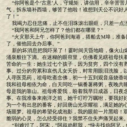
“你阿爸是个‘古意’人，守规矩，讲信用，辛辛苦苦
气，拆东墙补西墙，够苦了他啦！谁想到天公不识好
了！”
我竭力忍住悲痛，止不住泪珠滚出眼眶，只差一点
“我阿爸和阿兄怎样了？他们都在哪里？”
“火灾那天上午，你阿爸到海港，搭船去M埠，准备
了，催他回去办后事。”
新的坏消息把我吓呆了！霎时间天昏地暗，像火山
涌泉般往下滴。在迷糊的眼帘里，仿佛看见瞎祖母扶
苦命的一生：她生过七个孩子，因为贫穷，四个没有
事。过分的劳累和哀伤儿女夭折，时常用眼泪洗脸，
人寻医觅药，祖母吃斋念佛，初一十五到观音庙烧香
我和祖母相依为命，白天同吃一锅番薯稀粥，夜晚共
母是我的靠山。祖母疼爱我，盼着我早日成器，日夜
事。在我准备来南洋之前，她千叮咛万嘱咐，要我好
为一个有出息的番客，好回唐山光宗耀祖，满足她的
场噩梦。祖母的希望化成泡影，我的眼前一片黑暗！
脆弱的心灵，怎么经受得住？我禁不住失声痛哭起来
“别难过了，阿宋，”阿叔劝慰我，“快去找你阿兄，