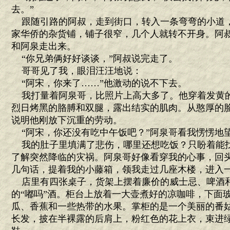
去。”
跟随引路的阿叔，走到街口，转入一条弯弯的小道
家华侨的杂货铺，铺子很窄，几个人就转不开身。阿
和阿泉走出来。
“你兄弟俩好好谈谈，”阿叔说完走了。
哥哥见了我，眼泪汪汪地说：
“阿宋，你来了……”他激动的说不下去。
我打量着阿泉哥，比照片上高大多了。他穿着发黄
烈日烤黑的胳膊和双腿，露出结实的肌肉。从憨厚的
说明他刚放下沉重的劳动。
“阿宋，你还没有吃中午饭吧？”阿泉哥看我愣愣地
我的肚子里填满了悲伤，哪里还想吃饭？只盼着能
了解突然降临的灾祸。阿泉哥好像看穿我的心事，回
几句话，提着我的小藤箱，领我走过几座木楼，进入
店里有四张桌子，货架上摆着廉价的威士忌、啤酒
的“嘟吗”酒。柜台上放着一大壶煮好的凉咖啡，下面
瓜、香蕉和一些热带的水果。掌柜的是一个美丽的番
长发，披在半裸露的后肩上，粉红色的花上衣，束进