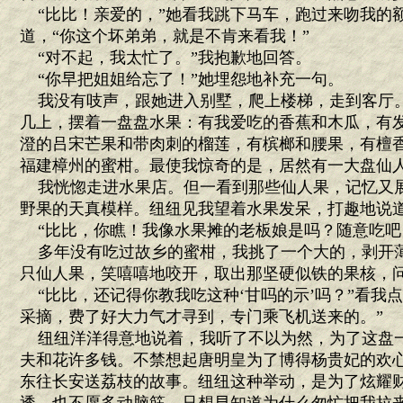
“比比！亲爱的，”她看我跳下马车，跑过来吻我的
道，“你这个坏弟弟，就是不肯来看我！”
“对不起，我太忙了。”我抱歉地回答。
“你早把姐姐给忘了！”她埋怨地补充一句。
我没有吱声，跟她进入别墅，爬上楼梯，走到客厅
几上，摆着一盘盘水果：有我爱吃的香蕉和木瓜，有
澄的吕宋芒果和带肉刺的榴莲，有槟榔和腰果，有檀
福建樟州的蜜柑。最使我惊奇的是，居然有一大盘仙
我恍惚走进水果店。但一看到那些仙人果，记忆又
野果的天真模样。纽纽见我望着水果发呆，打趣地说
“比比，你瞧！我像水果摊的老板娘是吗？随意吃吧
多年没有吃过故乡的蜜柑，我挑了一个大的，剥开
只仙人果，笑嘻嘻地咬开，取出那坚硬似铁的果核，
“比比，还记得你教我吃这种‘甘吗的示’吗？”看我
采摘，费了好大力气才寻到，专门乘飞机送来的。”
纽纽洋洋得意地说着，我听了不以为然，为了这盘
夫和花许多钱。不禁想起唐明皇为了博得杨贵妃的欢
东往长安送荔枝的故事。纽纽这种举动，是为了炫耀