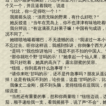
透，也不愿多动脑筋，只想早知道为什么匆忙把我拉
个又一个，并且逼着我吃，说道：
“比比，你一定得吃一个！”
我摇摇头说：“淡而无味的野果，有什么好吃？”
她反驳道：“当年在荒岛上，你不也津津有味地吃着
我分辩说：“有这满茶几好果子嘛！中国有句成语，叫
况不同了。”
她啧啧地嘬着嘴巴，不无遗憾的说：“我读过一本小
不忘过去。听你这样说，我感到惊讶，你倒像个西方人
“是吗？”我也惊讶地问，“我是不折不扣的中国人。
“那你就吃个野‘甘吗的示’！”她拿起一个仙人果，塞
我只好吃着，她真的高兴了，露出甜蜜的笑容。
“纽纽，你到底有什么急事呀？”
“请你来吃‘甘吗的示’，还不是件急事吗？朋友从遥
掉！这是有钱买不到的，论价值，这盘‘甘吗的示’，比
我像丈二金刚，摸不到头脑，觉得纽纽在逗我玩，
续说道：
“当然还有重要的事，想和你商量啦！”纽纽边说，
茄，顺手递给我一支，看我摇摇手，说了声“不会”，