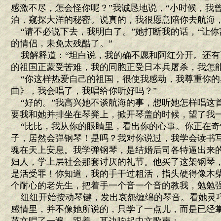
感激不尽，怎会怪你呢？”我诚恳地说，“小时候，我
泊，窥探大洋的秘密。说真的，我很愿意陪你去航海，
“请不必说下去，我明白了。”她打断我的话，“让你
的情侣，未免太残酷了。”
我解释道：“坦白说，我的确不愿和阿红分开。还有
的祖国正蒙受苦难，我的同胞正受日本兵屠杀，我怎能
“你这样热爱自己的祖国，很使我感动，我尊重你的
曲》，我会唱了，我唱给你听好吗？”
“好的。”我高兴她不谈航海的事，想听她怎样唱这
要我和她并排坐在琴凳上，掀开琴盖的时候，望了我
“比比，我从你的眼睛里，看出你的心事。你正在奇
子，居然会弹钢琴！是吗？我对你说过，我学会读书
魂在天上安息。我学弹钢琴，是结婚后司各特逼出来
妇人，学上层社会那套讨厌的礼节。他买了这架钢琴
是活受罪！你知道，我的手干过粗活，指头硬得像木
个耐心的老先生，把着手一个音一个音的教我，勉勉强
纽纽开始按动琴键，发出哀怨缠绵的琴音。看她灵
感情里，并不像她所说的，只学了一点儿，而是已经