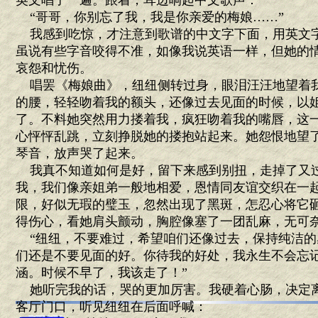
英文唱了一遍。跟着，耳边响起中文歌声：
“哥哥，你别忘了我，我是你亲爱的梅娘……”
我感到吃惊，才注意到歌谱的中文字下面，用英文
虽说有些字音咬得不准，如像我说英语一样，但她的
哀怨和忧伤。
唱罢《梅娘曲》，纽纽侧转过身，眼泪汪汪地望着
的腰，轻轻吻着我的额头，还像过去见面的时候，以
了。不料她突然用力搂着我，疯狂吻着我的嘴唇，这
心怦怦乱跳，立刻挣脱她的搂抱站起来。她怨恨地望
琴音，放声哭了起来。
我真不知道如何是好，留下来感到别扭，走掉了又
我，我们像亲姐弟一般地相爱，恩情同友谊交织在一
限，好似无瑕的璧玉，忽然出现了黑斑，怎忍心将它
得伤心，看她肩头颤动，胸腔像塞了一团乱麻，无可
“纽纽，不要难过，希望咱们还像过去，保持纯洁的
们还是不要见面的好。你待我的好处，我永生不会忘
涵。时候不早了，我该走了！”
她听完我的话，哭的更加厉害。我硬着心肠，决定
客厅门口，听见纽纽在后面呼喊：