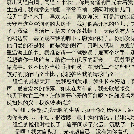
喷出两道白烟，问道：“比比，你用奇怪的目光看着我
生遇难，我就学会抽烟，平常不抽，烦闷时候抽几口
我天生是个水手，喜欢大海，喜欢波浪。可是结婚以
天守着这空空洞洞的大房子，我好似离开水的鱼儿，
了，我像一具活尸，招来了许多苍蝇！三天两头有人
的裙边转，甚至跪在我的脚下，吻我的裙子。你那次
他们爱的不是我，而是我的财产，真叫人腻味！最近
重温海上的梦。我准备请一个驾驶员，雇两个水手，
我想请你一块航海，给你一份优厚的薪金——我尊重
做点事。这不比你当蚊香推销员、在报馆工作好些吗
较好的报酬吗？比比，你能答应我的请求吗？”
纽纽的异想天开，使我感到为难。我生长在海边，
声，爱看潮水的涨落。如果在两年前，我会欣然接受
能丢下救亡工作？怎能离开心爱的阿红呢？纽纽瞪着
然扫她的兴，我婉转地说道：
“纽纽，你想摆脱无聊的生活，抛开你讨厌的人，跳
为你高兴……不过，很遗憾，眼下我的情况，很难满足
纽纽的脸顿时拉长了，眉宇间起了愁云。沉默了一
“是啊！我太自私了，光考虑自己，没有为你着想，