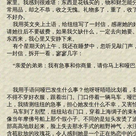
家里。我感到很难堪：东西是花钱买的，物和财怎能
常用品，却之不恭，收之无愧。礼物多了，重了，收
不好办。
我用英文夹上土语，给纽纽写了一封信，感谢她的
请她往后不要破费，如果我欠缺什么，一定去向她要
东西来，我心里又安静下来。
有个星期天的上午，我还在睡梦中，忽听见敲门声
一封信，拆开一看，寥寥几字：
“亲爱的弟弟：我有急事和你商量，请你马上和哑巴
我用手语问哑巴发生什么事？他呀呀唔唔比划着，
不得不穿好衣服，跟着出门。门口停着一辆马车，哑
上，我猜测纽纽的急事，担心她发生什么不幸，又害
马车到了别墅，纽纽站在门口，穿着上海绸子的束
像当年摩佛号船上那个假小子。不同的是短头发烫了
部高高地鼓起来，脸上失去那水手式的粗野神气，水
含苞欲放的玫瑰花，令人感到她是一个正在热恋中的