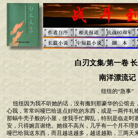
白刃文集/第一卷 
南洋漂流记
纽纽的“急事”
纽纽因为我不听她的话，没有搬到那豪华的公馆去
心我，常常叫哑巴给送点好吃的东西，或是一两件礼
那蜗牛壳子般的小屋，使我手忙脚乱，特别是临走时
安，只得婉言谢绝。她很不高兴，几乎有一个月不理
哑巴给我送东西，而且越送越多，越送越勤，三两天