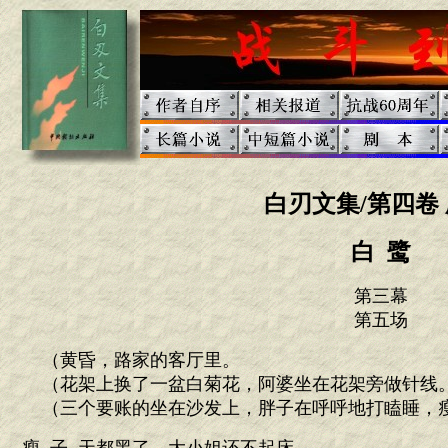
白刃文集/第四卷 
白 鹭
第三幕
第五场
（黄昏，路家的客厅里。
（花架上换了一盆白菊花，阿婆坐在花架旁做针线
（三个要账的坐在沙发上，胖子在呼呼地打瞌睡，