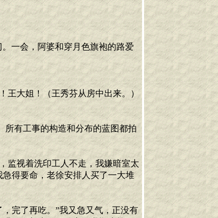
。一会，阿婆和穿月色旗袍的路爱
姐！王大姐！（王秀芬从房中出来。）
）所有工事的构造和分布的蓝图都拍
里，监视着洗印工人不走，我嫌暗室太
我急得要命，老徐安排人买了一大堆
了，完了再吃。”我又急又气，正没有