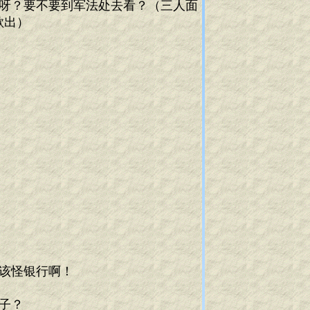
信呀？要不要到军法处去看？（三人面
欲出）
该怪银行啊！
子？