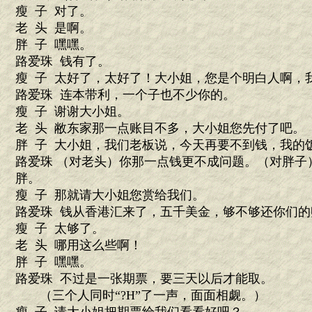
瘦 子 对了。
老 头 是啊。
胖 子 嘿嘿。
路爱珠 钱有了。
瘦 子 太好了，太好了！大小姐，您是个明白人啊，
路爱珠 连本带利，一个子也不少你的。
瘦 子 谢谢大小姐。
老 头 敝东家那一点账目不多，大小姐您先付了吧。
胖 子 大小姐，我们老板说，今天再要不到钱，我的
路爱珠 （对老头）你那一点钱更不成问题。（对胖子
胖。
瘦 子 那就请大小姐您赏给我们。
路爱珠 钱从香港汇来了，五千美金，够不够还你们的
瘦 子 太够了。
老 头 哪用这么些啊！
胖 子 嘿嘿。
路爱珠 不过是一张期票，要三天以后才能取。
（三个人同时“?H”了一声，面面相觑。）