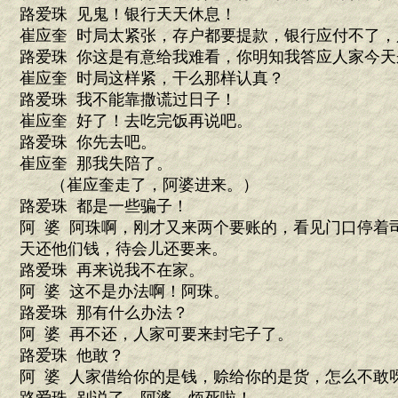
路爱珠 见鬼！银行天天休息！
崔应奎 时局太紧张，存户都要提款，银行应付不了，
路爱珠 你这是有意给我难看，你明知我答应人家今天
崔应奎 时局这样紧，干么那样认真？
路爱珠 我不能靠撒谎过日子！
崔应奎 好了！去吃完饭再说吧。
路爱珠 你先去吧。
崔应奎 那我失陪了。
（崔应奎走了，阿婆进来。）
路爱珠 都是一些骗子！
阿 婆 阿珠啊，刚才又来两个要账的，看见门口停着
天还他们钱，待会儿还要来。
路爱珠 再来说我不在家。
阿 婆 这不是办法啊！阿珠。
路爱珠 那有什么办法？
阿 婆 再不还，人家可要来封宅子了。
路爱珠 他敢？
阿 婆 人家借给你的是钱，赊给你的是货，怎么不敢