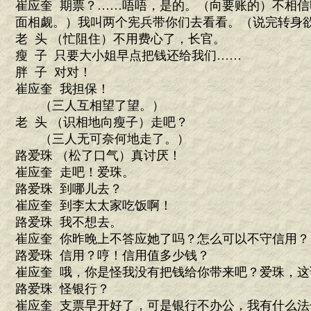
崔应奎 期票？……唔唔，是的。（向要账的）不相
面相觑。）我叫两个宪兵带你们去看看。（说完转身
老 头 （忙阻住）不用费心了，长官。
瘦 子 只要大小姐早点把钱还给我们……
胖 子 对对！
崔应奎 我担保！
（三人互相望了望。）
老 头 （识相地向瘦子）走吧？
（三人无可奈何地走了。）
路爱珠 （松了口气）真讨厌！
崔应奎 走吧！爱珠。
路爱珠 到哪儿去？
崔应奎 到李太太家吃饭啊！
路爱珠 我不想去。
崔应奎 你昨晚上不答应她了吗？怎么可以不守信用？
路爱珠 信用？哼！信用值多少钱？
崔应奎 哦，你是怪我没有把钱给你带来吧？爱珠，这
路爱珠 怪银行？
崔应奎 支票早开好了，可是银行不办公，我有什么法