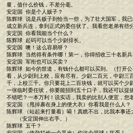
量，值什么价钱，不差分毫。
安定国 你是个人贩子？
陈辉球 说是兵贩子到恰当一些，为了壮大国军，我
成立新兵连，拿到正式的委任状了。我看您老弟有些
安定国 你看我能当个什么？
陈辉球 起码可以当个少尉排长。
安定国 噢！这么容易呀？
陈辉球 当然得有条件哪！第一，你得招收三十名新
安定国 军衔也可以买卖？
陈辉球 如今的世道，有钱什么都可以买到。（打开
看，从少尉到上校，应有尽有。少尉二百元，中尉三
千，上校三千。你只要花上二百块钱，就可以买个少
一张临时委任状，你要能招到五十口子，我还可以提
不错吧？一本万利！说实话，我卖的比别人便宜，您
安定国 （甩掉裹在身上的便大衣）你看我是什么人？
陈辉球 （站起来打量着）嗬！真瞧不出，比我本事还
（安定国伸出右手。）
陈辉球 五千？