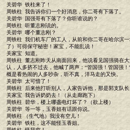
关碧华 铁柱来了！
周铁柱 我告诉你们一个好消息，你二哥有下落了。
关碧华 国强哥有下落了？你听谁说的？
周铁柱 听董志刚说的。
关碧华 哪个董志刚？
周铁柱 我们机车厂的工人，从前和你二哥在哈尔滨
了）可得保守秘密！家宝，不能乱说！
关家宝 知道。
周铁柱 董志刚昨天从南面回来，他说看见国强骑在
认，人多挤不过去，他喊了两声：“管国强！管国强！
概是看热闹的人多吵杂，听不真，洋马走的又快。
关碧华 太可惜了！
周铁柱 后来他打听别人，人家告诉他，那是郭支队
关家宝 我告诉奶奶去！（从走廊跑下）
周铁柱 碧华，楼上哪盏电灯坏了？（欲上楼）
关碧华 等一等，玉香姐有话跟你说。
周铁柱 （生气地）我没有空儿！
关碧华 铁柱，这不能怪玉香姐。