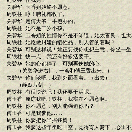
周铁柱 怪我穷！
关碧华 玉香姐始终不愿意。
周铁柱 哼！聘礼都收了。
关碧华 是傅大爷一手包办的。
周铁柱 她不是三岁小孩。
关碧华 玉香姐的性情你不是不知道，她太善良，也
周铁柱 她愿做封建的牺牲品，别人管的着吗？
关碧华 可别这样说！她正要找你想想主意，你坐一坐
周铁柱 快一点，我还有好多活要干。
关碧华 她的心都碎了，可别再伤她的心。
（关碧华进右门，一会和傅玉香出来。）
关碧华 你们谈吧，我到外面看着。（出去）
（静默片刻。）
周铁柱 有话快说吧！我还要干活呢。
傅玉香 原谅我吧！铁柱，我实在不愿意啊。
周铁柱 你不愿意，别人能强迫你吗？
傅玉香 可是我爹他……
周铁柱 你爹把你当摇钱树！
傅玉香 我爹这些年坐吃山空，觉得寄人篱下，心里不