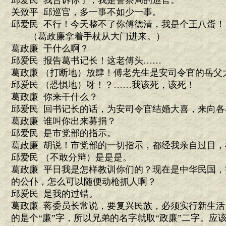
邱爱民 我告诉你了，我是警察局的巡官。
关致平 邱巡官，多一事不如少一事。
邱爱民 不行！今天整不了你傅德清，我是个王八蛋！
（葛政廉拿着手杖从大门进来。）
葛政廉 干什么啊？
邱爱民 报告葛书记长！这老傅头……
葛政廉 （打断地）放肆！傅老先生是安司令官的岳父
邱爱民 （恐惧地）呀！？……我该死，该死！
葛政廉 你来干什么？
邱爱民 回书记长的话，为安司令官结婚大喜，来向各
葛政廉 谁叫你出来募捐？
邱爱民 是市党部的指示。
葛政廉 胡说！市党部的一切指示，都经我亲自过目，
邱爱民 （不敢分辩）是是是。
葛政廉 平日我是怎样教训你们的？现在是中华民国
的公仆，怎么可以随便动枪抓人啊？
邱爱民 是我的过错。
葛政廉 蒋委员长常说，要复兴民族，必须实行新生
的是个“廉”字，所以兄弟的名字就取“政廉”二字。应