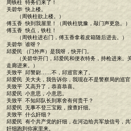
周铁柱 特务们来了！
关碧华 快上楼。
（周铁柱欲上楼。）
傅玉香 快到我屋里！（周铁柱犹豫，敲门声更急。）
傅玉香 快点，铁柱！
（周铁柱进右门，傅玉香拿着皮箱随后进去。）
关碧华 谁呀？
邱爱民 （门外声）是我呀，快开门。
（关碧华开门，邱爱民和便衣特务，持枪进来。关
走廊进来。）
关致平 邱警尉……不，邱巡官来了。
邱爱民 关大夫，我告诉你，我现在不是警察局的巡
关致平 又高升了，恭喜恭喜。
邱爱民 小意思，小意思。
关致平 不知邱队长到寒舍有何贵干？
邱爱民 无事不登三宝殿，搜查奸细。
关致平 什么奸细？
邱爱民 有个共产党的奸细，在河边给共军放信号，
奸细跑到你家里来。