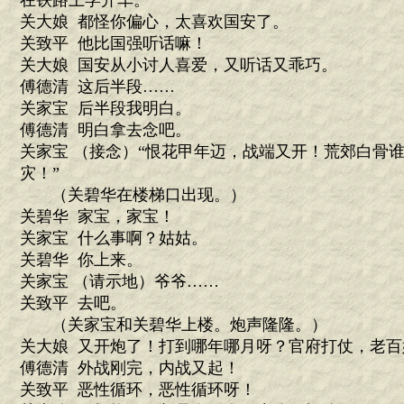
在铁路上学开车。
关大娘 都怪你偏心，太喜欢国安了。
关致平 他比国强听话嘛！
关大娘 国安从小讨人喜爱，又听话又乖巧。
傅德清 这后半段……
关家宝 后半段我明白。
傅德清 明白拿去念吧。
关家宝 （接念）“恨花甲年迈，战端又开！荒郊白骨
灾！”
（关碧华在楼梯口出现。）
关碧华 家宝，家宝！
关家宝 什么事啊？姑姑。
关碧华 你上来。
关家宝 （请示地）爷爷……
关致平 去吧。
（关家宝和关碧华上楼。炮声隆隆。）
关大娘 又开炮了！打到哪年哪月呀？官府打仗，老百
傅德清 外战刚完，内战又起！
关致平 恶性循环，恶性循环呀！