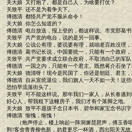
关大娘 又打炮了。都是自己人，为啥要打仗？
关致平 还不是为着争天下。
傅德清 都怪共产党不服从命令！
关大娘 你怎么知道的？
傅德清 电台放送，报上登的，都这样说。市党部葛书
关致平 共产党的电台，说的是另一回事。
关大娘 公说公有理，婆说婆有理，就咱老百姓没理，
傅德清 葛书记长说，中国要统一，只能有一个政府
关致平 共产党要求成立联合政府，不取消自己的军队
傅德清 一国之内，只能有一个君主。既然蒋介石坐
关大娘 德清呀！现今是民国了，你还是朝廷、君主，
傅德清 自从宣统退位，我们旗人一天不如一天！这
恐怕早流落街头了。
关致平 可不能这样说。那年我们一家人，从长春逃
好心人，帮我租下这幢房子，我们才有个落脚之地。
关大娘 致平不愿孩子念日本书，碧华和家宝念书识
傅德清 惭愧，惭愧！
（炮声停止，楼上响起一阵洞箫琵琶声，傅玉香唱着
荆?客舍青青柳色新，劝君更尽一杯酒，西出阳关无故