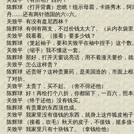
关致平 （有所动）西药？
陈辉球 （打开背囊）您瞧！纽示母霜，卡路秀木，阿
丹……还有两针德国的六○六。
关致平 有没有盘尼西林？
陈辉球 有倒有两支，不过价钱太大了。（从内衣袋里
关致平 我看看。（接看）要多少钱？
陈辉球 （笼起袖子，要和关致平在袖中捏手）这个数
关致平 （缩手）我不懂这一套。
陈辉球 那好，打开天窗说亮话，用不着漫天要价，
关致平 怎么这样贵？
陈辉球 还贵呀？这种贵重药，是美国造的，市面上
了对折。
关致平 太贵了，买不起。（舍不得还他）
陈辉球 好！再给打个八折，你都留下，一百六，照本
关致平 （终于还他）没有钱买。
陈辉球 有贵重的东西顶也成。
关致平 我家里没有值钱的东西，就身上这件狐皮袍
陈辉球 （接着，吹毛）秋天的皮子，不值钱，挺多值
关致平 我家里只有十块钱了。（拿钱给他）