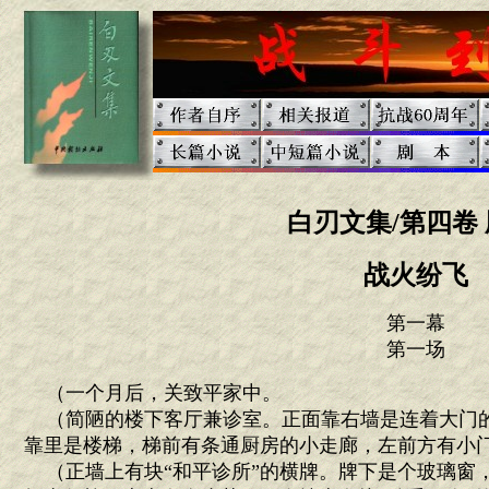
白刃文集/第四卷 
战火纷飞
第一幕
第一场
（一个月后，关致平家中。
（简陋的楼下客厅兼诊室。正面靠右墙是连着大门
靠里是楼梯，梯前有条通厨房的小走廊，左前方有小
（正墙上有块“和平诊所”的横牌。牌下是个玻璃窗