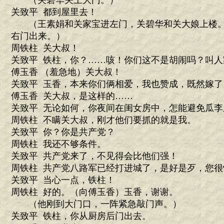
（关碧华关上大门。）
关致平 都到屋里去！
（王素娟和关家宝进左门，关碧华和关大娘上楼。
右门出来。）
周铁柱 关大叔！
关致平 铁柱，你？……咳！你们这不是胡闹吗？叫人
傅玉香 （羞急地）关大叔！
关致平 玉香，本来你们俩相爱，我也赞成，既然嫁
傅玉香 关大叔，是这样的……
关致平 无论如何，你夜间在闺女房中，怎能避免瓜李
周铁柱 不瞒关大叔，刚才他们要抓的就是我。
关致平 你？你是共产党？
周铁柱 我还不够条件。
关致平 共产党来了，不见得会比他们强！
周铁柱 共产党八路军已经打进城了，是好是歹，您
关致平 当心一点，铁柱！
周铁柱 好的。（向傅玉香）玉香，谢谢。
（他刚到大门口，一阵紧急敲门声。）
关致平 铁柱，你从厨房后门出去。