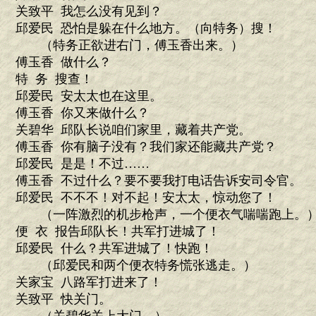
关致平 我怎么没有见到？
邱爱民 恐怕是躲在什么地方。（向特务）搜！
（特务正欲进右门，傅玉香出来。）
傅玉香 做什么？
特 务 搜查！
邱爱民 安太太也在这里。
傅玉香 你又来做什么？
关碧华 邱队长说咱们家里，藏着共产党。
傅玉香 你有脑子没有？我们家还能藏共产党？
邱爱民 是是！不过……
傅玉香 不过什么？要不要我打电话告诉安司令官。
邱爱民 不不不！对不起！安太太，惊动您了！
（一阵激烈的机步枪声，一个便衣气喘喘跑上。
便 衣 报告邱队长！共军打进城了！
邱爱民 什么？共军进城了！快跑！
（邱爱民和两个便衣特务慌张逃走。）
关家宝 八路军打进来了！
关致平 快关门。