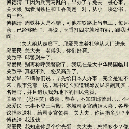
傅德清 正因为兵荒马乱的，早办了早免去一桩心事。
关大娘 我看周铁柱和玉香倒是一对，从小一块念书
穷一些。
傅德清 周铁柱人是不错，可他在铁路上当电工，每
亲，已经够呛了。再说，玉香打四岁就没有妈，跟我
啊！
（关大娘从走廊下。邱爱民拿着礼簿从大门进来
邱爱民 关大夫，老傅头，你们好啊。
关致平 邱警尉来了。
邱爱民 别再称呼我警尉了。我现在是大中华民国临川
关致平 真想不到，您又高升了。
邱爱民 不瞒你们说，早先给日本人办事，完全是迫
来，跟市党部一说，葛书记长知道我邱爱民名副其实
名巡官，并且追认我为地下的国民党员。
关致平 （忍住笑）恭喜，恭喜，不知道邱警尉……不
邱爱民 无事不登三宝殿。本城司令官结婚大喜，各
议捐款送礼，给司令官贺喜。关大夫，你认捐多少？
傅德清 我没钱。
邱爱民 我知道你是个穷光蛋。关大夫，您捐多少？