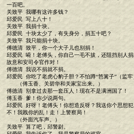
一百吧。
关致平 我哪有这许多钱？
邱爱民 写上八十！
关致平 我捐十块。
邱爱民 十块太少了，有失身分，捐五十吧？
关致平 我只能捐十块。
傅德清 致平，你一个大子儿也别捐！
邱爱民 嗬！老傅头，你自己一毛不拔，还阻挡别人
故意和安司令官作对！
傅德清 我说不捐就不捐。
邱爱民 你吃了老虎心豹子胆？不怕蹲“笆篱子”（监牢
（傅玉香、关碧华和关家宝出来。）
傅德清 别拿过去那一套压人！现在不是满洲国了！
傅玉香 爹！你少说两句。
邱爱民 好呀！老傅头！你想造反呀？我送你个思想犯
不！我戡你的乱！走！上警察局！
（外面汽车声。）
关致平 算了吧，邱警尉。