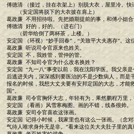
傅德清 （接过，挂在衣架上）别脱大衣，屋里冷。快
（安定国将脱下的大衣披在肩上）
葛政廉 不用招待啦。先把婚期提前的事，和傅小姐合
傅德清 好的，好的。（进右门）
（碧华给倒了两杯茶，上楼。）
安定国 （环视）“妙手回春”，“关致平大夫惠存”。这
葛政廉 听说司令官原来也姓关。
安定国 不，我姓管，管仲的管。
葛政廉 不知司令官为什么改名换姓？
安定国 “九一八”事变以前，我在沈阳学医。我父亲
后逃进关内，深深感到要医治的不是少数病人，而是
报名的时候，我想大丈夫要有安邦定国的大志，才能救
国”。
葛政廉 司令官胸怀大志，年轻有为，果然鹏程万里
安定国 （看画）风雪寒梅图。画的不错，线条很帅。
葛政廉 安司令官喜欢这张画。
安定国 记得小时候，我家里也有这么一张画。（念对
气待人唯求身外无是非。”看来这位关大夫肚子里的真