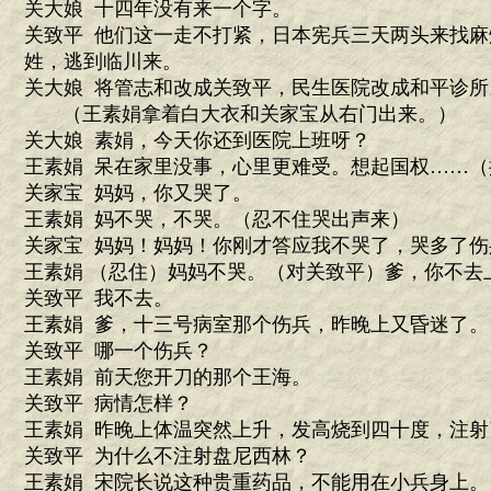
关大娘 十四年没有来一个字。
关致平 他们这一走不打紧，日本宪兵三天两头来找
姓，逃到临川来。
关大娘 将管志和改成关致平，民生医院改成和平诊所
（王素娟拿着白大衣和关家宝从右门出来。）
关大娘 素娟，今天你还到医院上班呀？
王素娟 呆在家里没事，心里更难受。想起国权……（
关家宝 妈妈，你又哭了。
王素娟 妈不哭，不哭。（忍不住哭出声来）
关家宝 妈妈！妈妈！你刚才答应我不哭了，哭多了伤
王素娟 （忍住）妈妈不哭。（对关致平）爹，你不去
关致平 我不去。
王素娟 爹，十三号病室那个伤兵，昨晚上又昏迷了。
关致平 哪一个伤兵？
王素娟 前天您开刀的那个王海。
关致平 病情怎样？
王素娟 昨晚上体温突然上升，发高烧到四十度，注
关致平 为什么不注射盘尼西林？
王素娟 宋院长说这种贵重药品，不能用在小兵身上。