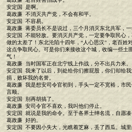
葛政廉 老百姓害怕战争。
安定国 是啊。
葛政廉 不消灭共产党，不会有和平。
安定国 不容易。
葛政廉 蒋委员长不是说过，三个月消灭东北共军，一
安定国 不能轻敌。要消灭共产党，一定要争取民心
做的太差了！东北沦陷十四年，“人心思汉”，老百姓
这点争取民心。可是你们来接收这个城，收编一些土
气！
葛政廉 当时国军正在北宁线上作战，分不出兵力来。
安定国 我来了以后，到处给你们擦屁股，你们却给
捐，败坏我的名誉。
葛政廉 我是想安司令官初到，手头一定不宽裕，市
言顺。
安定国 别再胡搞了。
葛政廉 安司令官不喜欢，我叫他们停止。
安定国 就说是我的命令。至于各界士绅名流，自愿
葛政廉 好的。
安定国 不要因小失大，光瞧着芝麻，丢了西瓜。城