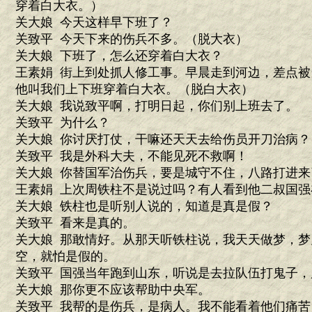
穿着白大衣。）
关大娘 今天这样早下班了？
关致平 今天下来的伤兵不多。（脱大衣）
关大娘 下班了，怎么还穿着白大衣？
王素娟 街上到处抓人修工事。早晨走到河边，差点
他叫我们上下班穿着白大衣。（脱白大衣）
关大娘 我说致平啊，打明日起，你们别上班去了。
关致平 为什么？
关大娘 你讨厌打仗，干嘛还天天去给伤员开刀治病？
关致平 我是外科大夫，不能见死不救啊！
关大娘 你替国军治伤兵，要是城守不住，八路打进
王素娟 上次周铁柱不是说过吗？有人看到他二叔国强
关大娘 铁柱也是听别人说的，知道是真是假？
关致平 看来是真的。
关大娘 那敢情好。从那天听铁柱说，我天天做梦，
空，就怕是假的。
关致平 国强当年跑到山东，听说是去拉队伍打鬼子，
关大娘 那你更不应该帮助中央军。
关致平 我帮的是伤兵，是病人。我不能看着他们痛苦