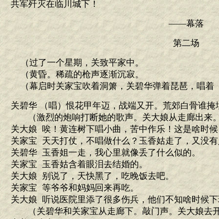
共军歼灭在临川城下！
——幕落
第二场
（过了一个星期，关致平家中。
（黄昏。稀疏的枪声逐渐沉寂。
（幕启时关家宝吹着洞箫，关碧华弹着琵琶，唱着
关碧华 （唱）恨花甲年迈，战端又开。荒郊白骨谁掩
（激烈的炮响打断她的歌声。关大娘从走廊出来
关大娘 唉！黄连树下唱小曲，苦中作乐！这是啥时候
关家宝 天天打仗，不唱做什么？玉香姑走了，又没有
关碧华 玉香姐一走，我心里就像丢了什么似的。
关家宝 玉香姑含着眼泪去结婚的。
关大娘 别说了，天快黑了，吃晚饭去吧。
关家宝 等爷爷和妈妈回来再吃。
关大娘 听说医院里添了很多伤兵，他们不知啥时候
（关碧华和关家宝从走廊下。敲门声。关大娘去开