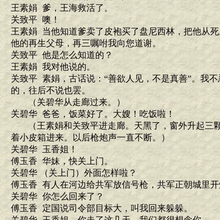
王素娟 爹，王海救活了。
关致平 噢！
王素娟 当他知道爹卖了皮袍买了盘尼西林，把他从
他的再生父母，再三嘱咐我向您道谢。
关致平 他是怎么知道的？
王素娟 我对他说的。
关致平 素娟，古话说：“善欲人见，不是真善”。我
的，往后不说也罢。
（关碧华从走廊过来。）
关碧华 爸爸，饭菜好了。大嫂！吃饭啦！
（王素娟和关致平进走廊。天黑了，窗外升起三颗
着小皮箱进来。以后枪炮声一直不断。）
关碧华 玉香姐！
傅玉香 华妹，快关上门。
关碧华 （关上门）外面怎样啦？
傅玉香 有人在河边给共军放信号枪，共军正朝城里开
关碧华 你怎么回来了？
傅玉香 定国说司令部目标大，叫我回来躲躲。