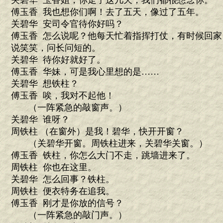
关碧华 玉香姐，你走了这几天，我们都很想念你。
傅玉香 我也想你们啊！去了五天，像过了五年。
关碧华 安司令官待你好吗？
傅玉香 怎么说呢？他每天忙着指挥打仗，有时候回
说笑笑，问长问短的。
关碧华 待你好就好了。
傅玉香 华妹，可是我心里想的是……
关碧华 想铁柱？
傅玉香 唉，我对不起他！
（一阵紧急的敲窗声。）
关碧华 谁呀？
周铁柱 （在窗外）是我！碧华，快开开窗？
（关碧华开窗。周铁柱进来，关碧华关窗。）
傅玉香 铁柱，你怎么大门不走，跳墙进来了。
周铁柱 你也在这里。
关碧华 怎么回事？铁柱。
周铁柱 便衣特务在追我。
傅玉香 刚才是你放的信号？
（一阵紧急的敲门声。）