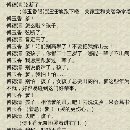
傅德清 弦断了。
（傅玉香眼泪汪汪地跑下楼。关家宝和关碧华拿着
傅玉香 爹！
傅德清 怎么啦？孩子。
傅玉香 弦断了。
傅德清 音定高了。
傅玉香 爹！咱们别高攀了！不要把我嫁出去！
傅德清 傻孩子，你都二十三岁了，哪能一辈子不出阁
傅玉香 我愿意跟爹过一辈子。
傅德清 别说傻话了，孩子。
傅玉香 爹，我怕！怕……
傅德清 别怕，孩子，女孩子总要出阁的。爹这些年
不就，好容易碰到这门好亲事。
傅玉香 爹！
傅德清 孩子，相信爹的眼力吧！去洗洗脸，呆会葛
傅玉香 （着急）爹！（哭的更伤心。）
傅德清 去吧，孩子。
（傅玉香无奈地哭着进右门。）