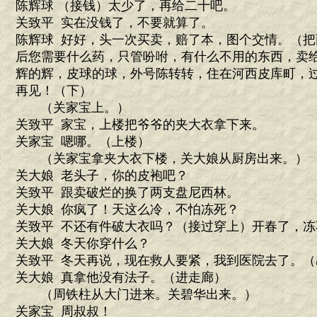
陈辉球 （接钱）太少了，再给二十吧。
关致平 实在没钱了，不要就算了。
陈辉球 好好，头一次买卖，赔了本，图个交情。（
后您需要什么药，只管吩咐，有什么不用的东西，卖
辉的辉，皮球的球，外号陈转转，住在河西皮库町，
再见！（下）
（关家宝上。）
关致平 家宝，上楼把爷爷的夹大衣拿下来。
关家宝 嗯哪。（上楼）
（关家宝拿夹大衣下楼，关大娘从厨房出来。）
关大娘 老头子，你的皮袍吧？
关致平 跟卖破烂的换了两支盘尼西林。
关大娘 你疯了！天这么冷，不怕冻死？
关致平 不还有件破大衣吗？（接过穿上）开春了，冻
关大娘 冬天你穿什么？
关致平 冬天再说，现在救人要紧，我到医院去了。（
关大娘 真拿他没有法子。（进走廊）
（周铁柱从大门进来。关碧华出来。）
关家宝 周叔叔！