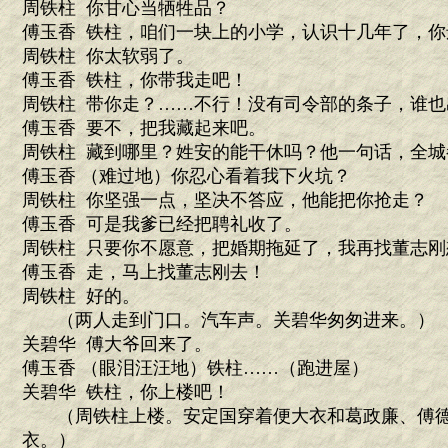
周铁柱 你甘心当牺牲品？
傅玉香 铁柱，咱们一块上的小学，认识十几年了，你
周铁柱 你太软弱了。
傅玉香 铁柱，你带我走吧！
周铁柱 带你走？……不行！没有司令部的条子，谁也
傅玉香 要不，把我藏起来吧。
周铁柱 藏到哪里？姓安的能干休吗？他一句话，全城
傅玉香 （难过地）你忍心看着我下火坑？
周铁柱 你坚强一点，坚决不答应，他能把你抢走？
傅玉香 可是我爹已经把聘礼收了。
周铁柱 只要你不愿意，把婚期拖延了，我再找董志刚
傅玉香 走，马上找董志刚去！
周铁柱 好的。
（两人走到门口。汽车声。关碧华匆匆进来。）
关碧华 傅大爷回来了。
傅玉香 （眼泪汪汪地）铁柱……（跑进屋）
关碧华 铁柱，你上楼吧！
（周铁柱上楼。安定国穿着便大衣和葛政廉、傅德
衣。）