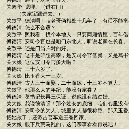
傅德清 碧华，劝劝玉香去。
关碧华 嗯哪。（进右门）
（关家宝跟进去。）
关致平 德清啊！咱老哥俩相处十几年了，有话不能
傅德清 怎么不合适？
关致平 照我看，找个本地人，只要两厢情愿，百年偕
傅德清 安司令官也是咱们东北人，听说老家在长春。
关致平 还是门当户对的好。
傅德清 这不是咱想高攀，是安司令官低就，又是葛书
关大娘 这位安司令官多大啦？
傅德清 三十六岁了。
关大娘 比玉香大十三岁。
傅德清 古人三十而娶，二十而嫁，十三岁不算大。
关致平 他那么大的年纪，能没有家眷？
傅德清 葛书记长再三保证，说他没有结过婚。
关大娘 我说德清呀！那个姓安的底细，咱们心里没
傅德清 安司令的为人，城里的人都很称赞。那天玉
把她救了，还派吉普车送玉香回家。
关大娘 眼下兵荒马乱的，这门亲事看看再说吧！