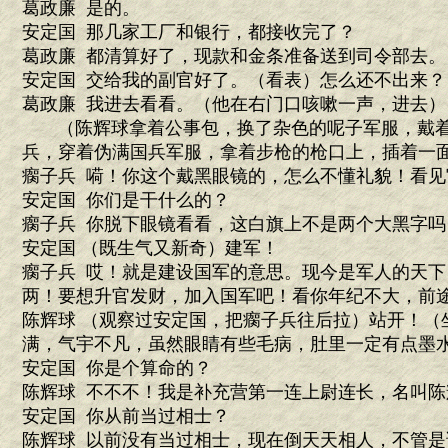
葛政廉 是的。
安定国 那几家工厂和银行，都接收完了？
葛政廉 都清算好了，现款和金条准备送到司令部去。
安定国 交给我的副官好了。（看表）怎么还不出来？
葛政廉 我进去看看。（他在右门口咳嗽一声，进去）
（陈辉球拿着公事包，换了杂色的呢子军服，戴着
兵，穿着伪满国兵军服，拿着步枪的枪口上，插着一面
瘸子兵 嗬！你这个戴黑眼镜的，怎么不懂礼貌！看
安定国 你们是干什么的？
瘸子兵 你脱下眼镜看看，这白旗上不是两个大黑字吗
安定国 （既生气又新奇）建军！
瘸子兵 哎！就是建设国军的意思。现今是军人的天
两！要想升官发财，加入国军吧！看你年纪不大，前
陈辉球 （观察过安定国，把瘸子兵往后拉）站开！（
满，气宇不凡，虽然眼睛有些毛病，肚里一定有点墨
安定国 你是个算命的？
陈辉球 不不不！我是补充营第一连上尉连长，名叫陈
安定国 你从前当过相士？
陈辉球 以前没有当过相士，现在倒天天相人，不管