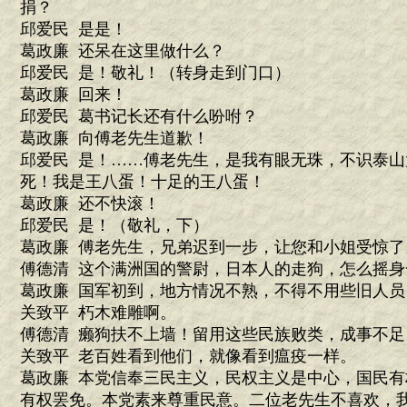
捐？
邱爱民 是是！
葛政廉 还呆在这里做什么？
邱爱民 是！敬礼！（转身走到门口）
葛政廉 回来！
邱爱民 葛书记长还有什么吩咐？
葛政廉 向傅老先生道歉！
邱爱民 是！……傅老先生，是我有眼无珠，不识泰
死！我是王八蛋！十足的王八蛋！
葛政廉 还不快滚！
邱爱民 是！（敬礼，下）
葛政廉 傅老先生，兄弟迟到一步，让您和小姐受惊了
傅德清 这个满洲国的警尉，日本人的走狗，怎么摇
葛政廉 国军初到，地方情况不熟，不得不用些旧人
关致平 朽木难雕啊。
傅德清 癞狗扶不上墙！留用这些民族败类，成事不足
关致平 老百姓看到他们，就像看到瘟疫一样。
葛政廉 本党信奉三民主义，民权主义是中心，国民
有权罢免。本党素来尊重民意。二位老先生不喜欢，