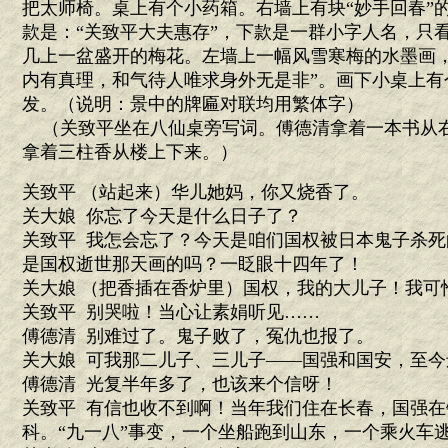
把太师椅。桌上有个小药箱。右墙上有块“妙手回春”
款是：“关致平大夫惠存”，下款是一群小字人名，只
几上一盆盛开的梅花。左墙上一幅风雪寒梅的水墨画，
内有真理，和气待人唯求身外无是非”。画下小桌上有
发。（说明：景中的牌匾对联均用繁体字）
（关致平坐在八仙桌旁写词。傅德清拿着一本书从
拿着三柱香从楼上下来。）
关致平 （站起来）华儿她妈，你又烧香了。
关大娘 你忘了今天是什么日子了？
关致平 我怎会忘了？今天是咱们国权被日本鬼子杀
是国权逝世那天画的吗？一眨眼十四年了！
关大娘 （把香插在香炉里）国权，我的大儿子！我可
关致平 别哭啦！当心让素娟听见……
傅德清 别难过了。鬼子败了，冤仇也报了。
关大娘 可我那二儿子、三儿子——国强和国安，至今
傅德清 光复半年多了，也该来个信呀！
关致平 有信也收不到啊！当年我们住在长春，国强
科。“九一八”事变，一个坐船跑到山东，一个乘火车