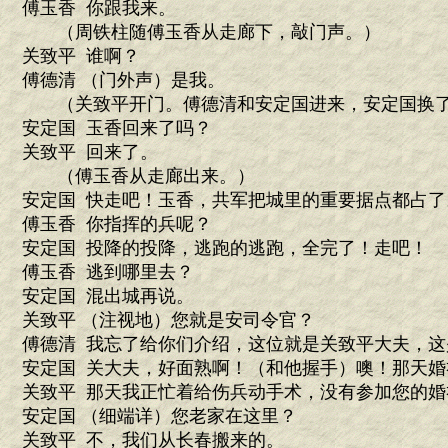
傅玉香 你跟我来。
（周铁柱随傅玉香从走廊下，敲门声。）
关致平 谁啊？
傅德清 （门外声）是我。
（关致平开门。傅德清和安定国进来，安定国换了
安定国 玉香回来了吗？
关致平 回来了。
（傅玉香从走廊出来。）
安定国 快走吧！玉香，共军把城里的重要据点都占了
傅玉香 你指挥的兵呢？
安定国 投降的投降，逃跑的逃跑，全完了！走吧！
傅玉香 逃到哪里去？
安定国 混出城再说。
关致平 （注视地）您就是安司令官？
傅德清 我忘了给你们介绍，这位就是关致平大夫，这
安定国 关大夫，好面熟啊！（和他握手）噢！那天
关致平 那天我正忙着给伤兵动手术，没有参加您的婚
安定国 （细端详）您老家在这里？
关致平 不，我们从长春搬来的。