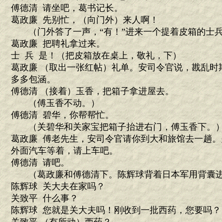
傅德清 请坐吧，葛书记长。
葛政廉 先别忙，（向门外）来人啊！
（门外答了一声，“有！”进来一个提着皮箱的士
葛政廉 把聘礼拿过来。
士 兵 是！（把皮箱放在桌上，敬礼，下）
葛政廉 （取出一张红帖）礼单。安司令官说，戡乱时
多多包涵。
傅德清 （接着）玉香，把箱子拿进屋去。
（傅玉香不动。）
傅德清 碧华，你帮帮忙。
（关碧华和关家宝把箱子抬进右门，傅玉香下。
葛政廉 傅老先生，安司令官请你到大和旅馆去一趟
外面汽车等着，请上车吧。
傅德清 请吧。
（葛政廉和傅德清下。陈辉球背着日本军用背囊
陈辉球 关大夫在家吗？
关致平 什么事？
陈辉球 您就是关大夫吗！刚收到一批西药，您要吗？