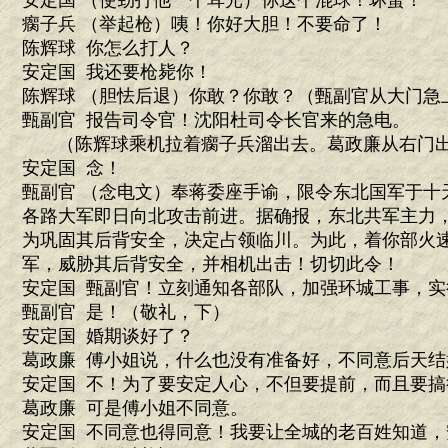
安定国 （使劲打他一个耳光）你这个混球！坏蛋！
瘸子兵 （举起枪）咦！你好大胆！不要命了！
陈辉球 你怎么打人？
安定国 我还要枪毙你！
陈辉球 （胆怯后退）你敢？你敢？（甄副官从大门急
甄副官 报告司令官！沈阳杜司令长官来的急电。
（陈辉球乘机拉着瘸子兵溜出去。葛政廉从右门
安定国 念！
甄副官 （念电文）奉蒋委座手谕，限令东北国军于十
各路大军即日向北攻击前进。据确报，东北共军主力
为巩固其后背安全，决定占领临川。为此，着你部火
军，威胁其后背安全，并相机出击！切切此令！
安定国 甄副官！立刻通知各部队，加强环城工事，
甄副官 是！（敬礼，下）
安定国 婚期谈好了？
葛政廉 傅小姐说，什么也没有准备好，不同意后天
安定国 不！为了要安定人心，不但要提前，而且要搞
葛政廉 可是傅小姐不同意。
安定国 不同意也得同意！我要让全城的老百姓知道