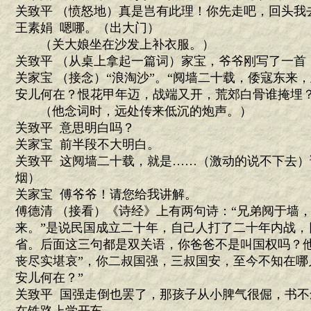
关致平 （愤怒地）真是岂有此理！你先走吧，回头我
王素娟 嗯哪。（出大门）
（关大娘坐在沙发上补衣服。）
关致平 （从桌上拿起一篇词）家宝，爷爷刚写了一首
关家宝 （接念）“浪淘沙”。“阋墙二十载，倭寇东来
安儿何在？恨花甲年迈，战端又开，荒郊白骨谁掩埋？
（他念词时，远处传来低沉的炮声。）
关致平 意思明白吗？
关家宝 前半段不大明白。
关致平 这阋墙二十载，就是……（激动的说不下去
烟）
关家宝 傅爷爷！请您给我讲解。
傅德清 （接看）《诗经》上有两句诗：“兄弟阋于墙，
来。”是说民国成立二十年，自己人打了二十年内战，
省。后面这三句都是双关语，你爸爸不是叫国权吗？他
丧尽实堪哀”，你二叔国强，三叔国安，至今不知在哪
安儿何在？”
关致平 国强走倒也罢了，那孩子从小脾气很倔，书