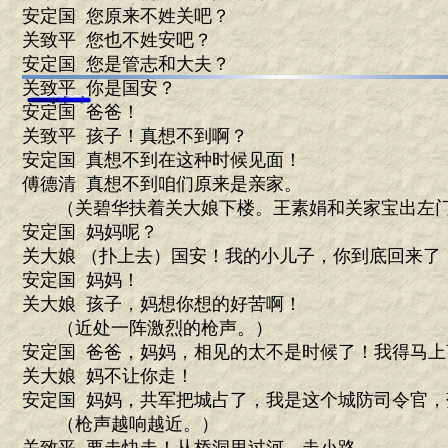
安定国 您原来不姓关吧？
关致平 您也不姓安吧？
安定国 您是管志和大夫？
关致平 你是国安？
安定国 爸爸！
关致平 孩子！真想不到啊？
安定国 真想不到在这种时候见面！
傅德清 真想不到咱们原来是亲家。
（关碧华扶着关大娘下楼。王素娟和关家宝出左
安定国 妈妈呢？
关大娘 （扑上去）国安！我的小儿子，你到底回来了
安定国 妈妈！
关大娘 孩子，妈想你想的好苦啊！
（近处一阵激烈的枪声。）
安定国 爸爸，妈妈，相见的太不是时候了！我得马上
关大娘 妈不让你走！
安定国 妈妈，共军把城占了，我是这个城防司令官
（枪声越响越近。）