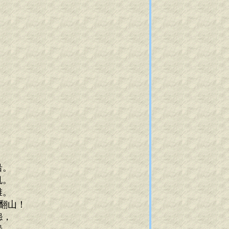
沿。
帆。
滩。
翻山！
怨，