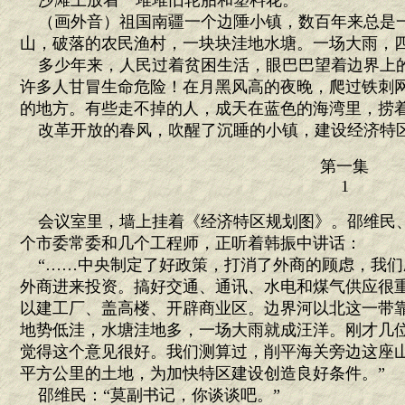
沙滩上放着一堆堆旧轮胎和塑料花。
（画外音）祖国南疆一个边陲小镇，数百年来总是
山，破落的农民渔村，一块块洼地水塘。一场大雨，
多少年来，人民过着贫困生活，眼巴巴望着边界上
许多人甘冒生命危险！在月黑风高的夜晚，爬过铁刺
的地方。有些走不掉的人，成天在蓝色的海湾里，捞
改革开放的春风，吹醒了沉睡的小镇，建设经济特
第一集
1
会议室里，墙上挂着《经济特区规划图》。邵维民
个市委常委和几个工程师，正听着韩振中讲话：
“……中央制定了好政策，打消了外商的顾虑，我们
外商进来投资。搞好交通、通讯、水电和煤气供应很
以建工厂、盖高楼、开辟商业区。边界河以北这一带
地势低洼，水塘洼地多，一场大雨就成汪洋。刚才几
觉得这个意见很好。我们测算过，削平海关旁边这座
平方公里的土地，为加快特区建设创造良好条件。”
邵维民：“莫副书记，你谈谈吧。”