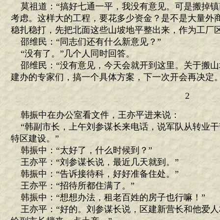
莫祖道：“搞好七通一平，我没有意见。可是搬掉镇
考虑。这样大的工程，要花多少资金？是不是大量外
稳扎稳打，先把北面这些山坡地平整出来，作为工厂区
邵维民：“同志们还有什么新意见？”
“没有了。”几个人同时回答。
邵维民：“没有意见，今天会就开到这里。关于搬山
建办的专家们，搞一个具体方案，下一次开会再决定。
2
韩振中在办公室看文件，王亦平进来说：
“韩副市长，上午刘参谋长来电话，说军队从转业干
特区建设。”
韩振中：“太好了，什么时候到？”
王亦平：“刘参谋长说，最近几天就到。”
韩振中：“告诉接待科，好好准备住处。”
王亦平：“招待所都住满了。”
韩振中：“想想办法，租老百姓的房子也行嘛！”
王亦平：“好的。刘参谋长说，区建新营长和他爱人