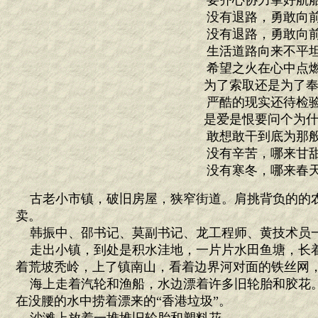
要齐心协力掌好航
没有退路，勇敢向
没有退路，勇敢向
生活道路向来不平
希望之火在心中点
为了索取还是为了奉
严酷的现实还待检
是爱是恨要问个为什
敢想敢干到底为那
没有辛苦，哪来甘
没有寒冬，哪来春
古老小市镇，破旧房屋，狭窄街道。肩挑背负的的
卖。
韩振中、邵书记、莫副书记、龙工程师、黄技术员
走出小镇，到处是积水洼地，一片片水田鱼塘，长
着荒坡秃岭，上了镇南山，看着边界河对面的铁丝网
海上走着汽轮和渔船，水边漂着许多旧轮胎和胶花
在没腰的水中捞着漂来的“香港垃圾”。