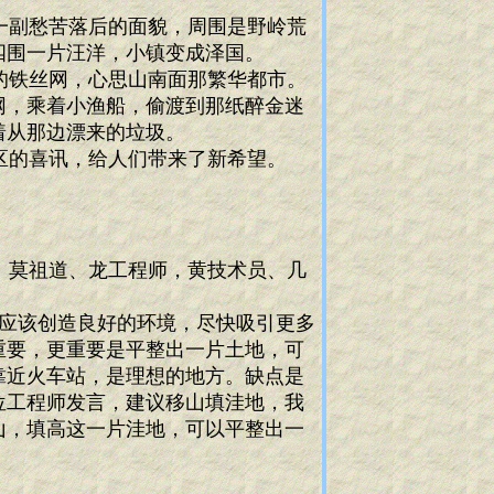
一副愁苦落后的面貌，周围是野岭荒
四围一片汪洋，小镇变成泽国。
的铁丝网，心思山南面那繁华都市。
网，乘着小渔船，偷渡到那纸醉金迷
着从那边漂来的垃圾。
区的喜讯，给人们带来了新希望。
、莫祖道、龙工程师，黄技术员、几
应该创造良好的环境，尽快吸引更多
重要，更重要是平整出一片土地，可
靠近火车站，是理想的地方。缺点是
位工程师发言，建议移山填洼地，我
山，填高这一片洼地，可以平整出一