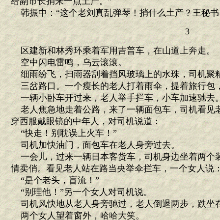
给副市长捎来一点土产。”
韩振中：“这个老刘真乱弹琴！捎什么土产？王秘书
3
区建新和林秀环乘着军用吉普车，在山道上奔走。
空中闪电雷鸣，乌云滚滚。
细雨纷飞，扫雨器刮着挡风玻璃上的水珠，司机聚
三岔路口。一个瘦长的老人打着雨伞，提着旅行包
一辆小卧车开过来，老人举手拦车，小车加速驰去
老人焦急地走着公路，来了一辆面包车，司机看见
穿西服戴眼镜的中年人，对司机说道：
“快走！别耽误上火车！”
司机加快油门，面包车在老人身旁过去。
一会儿，过来一辆日本客货车，司机身边坐着两个
情卖俏。看见老人站在路当央举伞拦车，一个女人说
“是个老头，盲流！”
“别理他！”另一个女人对司机说。
司机风快地从老人身旁驰过，老人倒退两步，跌坐
两个女人望着窗外，哈哈大笑。