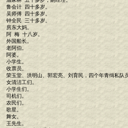
温家林 五十多岁，副经理。
鲁会计 四十多岁。
吴师傅 四十多岁。
钟全民 三十多岁。
房东大妈。
阿 梅 十八岁。
外国船长。
老阿伯。
阿婆。
小学生。
收票员。
荣玉堂、洪明山、郭宏亮、刘育民，四个年青缉私队
女清洁工们。
小学生们。
司机们。
农民们。
歌星。
舞女。
王先生。