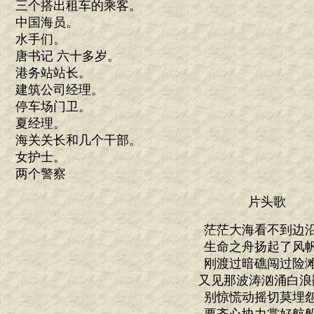
三个搭出租车的乘客。
中国海员。
水手们。
唐书记 六十多岁。
港务站站长。
建筑公司经理。
停车场门卫。
夏经理。
海关关长和几个干部。
女护士。
两个警察
片头歌
茫茫大海看不到边
生命之舟扬起了风
刚渡过暗礁闯过险
又见那波涛汹涌白浪
别惊慌动摇切莫埋