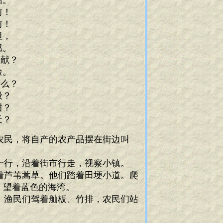
船。
前！
前！
坦，
燃。
献？
验。
么？
般？
甜？
天？
农民，将自产的农产品摆在街边叫
一行，沿着街市行走，视察小镇。
着芦苇蒿草。他们踏着田埂小道。爬
，望着蓝色的海湾。
。渔民们驾着舢板、竹排，农民们站